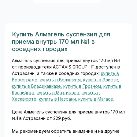
фосфодиэстеразы 5-го типа
Читать дальше
(ФДЭ-5), разработанное
специально для лечения
нарушений эрекции у
мужчин. Молекула
силденафила была открыта
исследователями в ходе
изучения препаратов для
Купить Алмагель суспензия для
лечения стенокардии, а
приема внутрь 170 мл №1 в
впоследствии её основным
соседних городах
медицинским применением
стало лечение эректильной
Алмагель суспензия для приема внутрь 170 мл №1
дисфункции...
от производителя ACTAVIS GROUP HF доступен в
Астрахани, а также в соседних городах:
купить в
Волгограде
,
купить в Волжском
,
купить в Элисте
,
купить в Владикавказе
,
купить в Грозном
,
купить в
Каспийске
,
купить в Махачкале
,
купить в
Хасавюрте
,
купить в Назрани
,
купить в Магасе
.
Цена Алмагель суспензия для приема внутрь 170 мл
№1 в Астрахани от 229 руб.