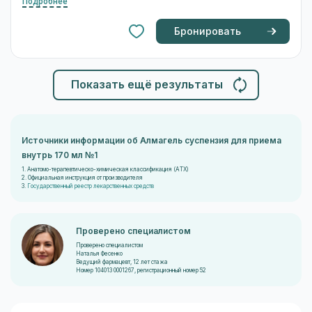
Цена действительна для участников клуба
"Апрель + Аптечный клуб" и других покупателей
при покупке клубной карты
Подробнее
Бронировать
Показать ещё результаты
Источники информации об Алмагель суспензия для приема
внутрь 170 мл №1
1. Анатомо-терапевтическо-химическая классификация (ATX)
2. Официальная инструкция от производителя
3.
Государственный реестр лекарственных средств
Проверено специалистом
Проверено специалистом
Наталья Фесенко
Ведущий фармацевт, 12 лет стажа
Номер 104013 0001267, регистрационный номер 52