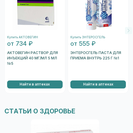
могут отличаться.
подтвердить.
После этого запустится камера вашего
устройства. Необходимо навести на
штрихкод, который находится на одном из
торцов коробки, и отсканировать его.
После того, как сканер распознает штрихкод,
подождите несколько секунд, и вы увидете
Купить АКТОВЕГИН
Купить ЭНТЕРОСГЕЛЬ
информацию о коробке.
от 734 ₽
от 555 ₽
Перейти к проверке подлинности
АКТОВЕГИН РАСТВОР ДЛЯ
ЭНТЕРОСГЕЛЬ ПАСТА ДЛЯ
ИНЪЕКЦИЙ 40 МГ/МЛ 5 МЛ
ПРИЕМА ВНУТРЬ 225 Г №1
№5
Найти в аптеках
Найти в аптеках
СТАТЬИ О ЗДОРОВЬЕ