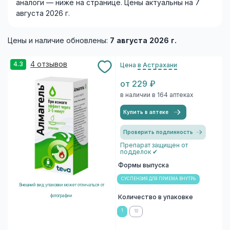
аналоги — ниже на странице. Цены актуальны на 7
августа 2026 г.
Цены и наличие обновлены:
7 августа 2026 г.
4 отзывов
4.3
Цена
в Астрахани
от 229 ₽
в наличии в 164 аптеках
Купить в аптеке
Проверить подлинность
Препарат защищен от
подделок ✔
Формы выпуска
СУСПЕНЗИЯ ДЛЯ ПРИЕМА ВНУТРЬ
Внешний вид упаковки может отличаться от
фотографии
Количество в упаковке
1
10