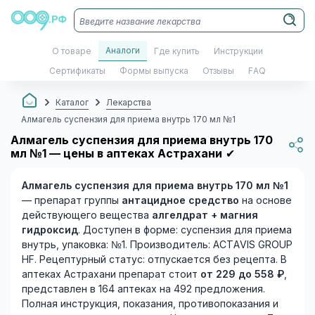
Аналоги
О товаре
Где купить
Инструкции
Сертификаты
Формы выпуска
Отзывы
FAQ
Каталог
Лекарства
Алмагель суспензия для приема внутрь 170 мл №1
Алмагель суспензия для приема внутрь 170
мл №1 — цены в аптеках Астрахани
✔
Алмагель суспензия для приема внутрь 170 мл №1
— препарат группы
антацидное средство
на основе
действующего вещества
алгелдрат + магния
гидроксид
. Доступен в форме: суспензия для приема
внутрь, упаковка: №1. Производитель: ACTAVIS GROUP
HF. Рецептурный статус: отпускается без рецепта. В
аптеках Астрахани препарат стоит
от 229 до 558 ₽
,
представлен в 164 аптеках на 492 предложения.
Полная инструкция, показания, противопоказания и