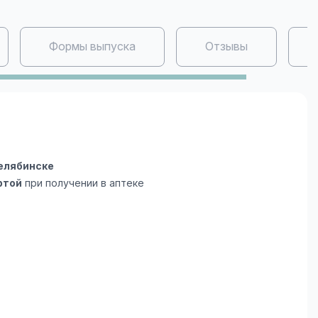
Формы выпуска
Отзывы
елябинске
ртой
при получении в аптеке