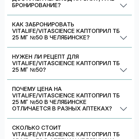
БРОНИРОВАНИЕ?
Некоторые предложения передаются
партнёрами/аптеками только в формате
КАК ЗАБРОНИРОВАТЬ
перехода на их сайт. Вы можете выбрать
VITALIFE/VITASCIENCE КАПТОПРИЛ ТБ
аптеку с бронированием (если есть) или
25 МГ №50 В ЧЕЛЯБИНСКЕ?
перейти на сайт партнёра для оформления.
Выберите аптеку в блоке «Наличие и цены»
(цена от 199 ₽) и нажмите «Забронировать»
НУЖЕН ЛИ РЕЦЕПТ ДЛЯ
(если доступно). После оформления получите
VITALIFE/VITASCIENCE КАПТОПРИЛ ТБ
номер заказа и выкупите препарат в аптеке.
25 МГ №50?
Да. При отпуске рецептурных препаратов
аптека может запросить рецепт/назначение.
ПОЧЕМУ ЦЕНА НА
Уточняйте правила у выбранной аптеки.
VITALIFE/VITASCIENCE КАПТОПРИЛ ТБ
25 МГ №50 В ЧЕЛЯБИНСКЕ
ОТЛИЧАЕТСЯ В РАЗНЫХ АПТЕКАХ?
Цены и скидки устанавливают сами аптечные
сети. На 009.рф вы видите предложения
СКОЛЬКО СТОИТ
разных аптек в Челябинске — выбирайте самое
VITALIFE/VITASCIENCE КАПТОПРИЛ ТБ
выгодное и удобное по адресу/времени