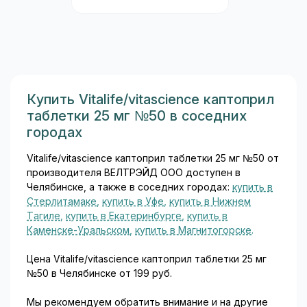
аскорбиновая кислота
(витамин C) поддерживает
железо в восстановленной
(двухвалентной) форме,
которая всасывается в
несколько раз эффективнее
трёхвалентной. Такая
Купить Vitalife/vitascience каптоприл
конструкция состава
таблетки 25 мг №50 в соседних
обеспечивает хорошую
городах
биодоступность при
минимальной дозе...
Vitalife/vitascience каптоприл таблетки 25 мг №50 от
производителя ВЕЛТРЭЙД ООО доступен в
Челябинске, а также в соседних городах:
купить в
Стерлитамаке
,
купить в Уфе
,
купить в Нижнем
Тагиле
,
купить в Екатеринбурге
,
купить в
Каменске-Уральском
,
купить в Магнитогорске
.
Цена Vitalife/vitascience каптоприл таблетки 25 мг
№50 в Челябинске от 199 руб.
Мы рекомендуем обратить внимание и на другие