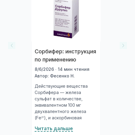
штрихкод, который находится на одном из
торцов коробки, и отсканировать его.
После того, как сканер распознает штрихкод,
подождите несколько секунд, и вы увидете
информацию о коробке.
Перейти к проверке подлинности
Сорбифер: инструкция
по применению
8/6/2026 · 14 мин чтения
Автор: Фесенко Н.
Действующие вещества
Сорбифера — железа
сульфат в количестве,
эквивалентном 100 мг
двухвалентного железа
(Fe²⁺), и аскорбиновая
кислота 60 мг. Комбинация
Читать дальше
принципиальна: