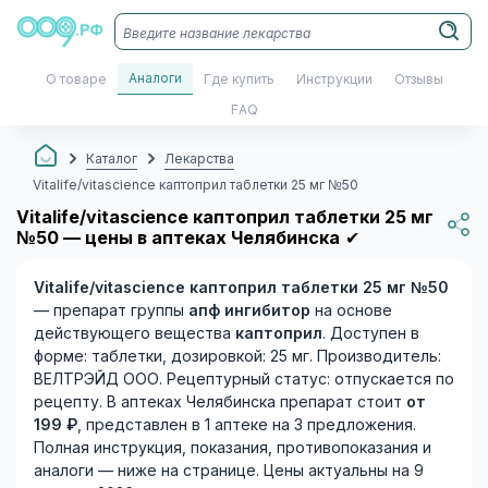
Аналоги
О товаре
Где купить
Инструкции
Отзывы
FAQ
Каталог
Лекарства
Vitalife/vitascience каптоприл таблетки 25 мг №50
Vitalife/vitascience каптоприл таблетки 25 мг
№50 — цены в аптеках Челябинска
✔
Vitalife/vitascience каптоприл таблетки 25 мг №50
— препарат группы
апф ингибитор
на основе
действующего вещества
каптоприл
. Доступен в
форме: таблетки, дозировкой: 25 мг. Производитель:
ВЕЛТРЭЙД ООО. Рецептурный статус: отпускается по
рецепту. В аптеках Челябинска препарат стоит
от
199 ₽
, представлен в 1 аптеке на 3 предложения.
Полная инструкция, показания, противопоказания и
аналоги — ниже на странице. Цены актуальны на 9