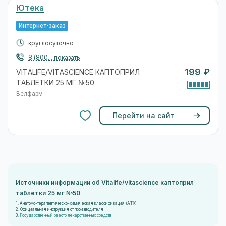
Ютека
Интернет-заказ
круглосуточно
8 (800... показать
199 ₽
VITALIFE/VITASCIENCE КАПТОПРИЛ
ТАБЛЕТКИ 25 МГ №50
Велфарм
Перейти на сайт
Источники информации об Vitalife/vitascience каптоприл
таблетки 25 мг №50
1. Анатомо-терапевтическо-химическая классификация (ATX)
2. Официальная инструкция от производителя
3.
Государственный реестр лекарственных средств