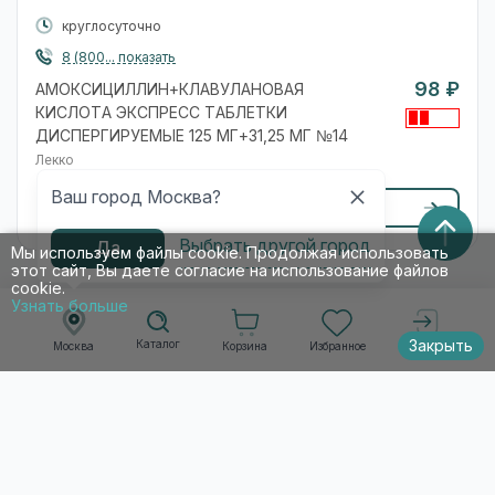
круглосуточно
8 (800... показать
98 ₽
АМОКСИЦИЛЛИН+КЛАВУЛАНОВАЯ
КИСЛОТА ЭКСПРЕСС ТАБЛЕТКИ
ДИСПЕРГИРУЕМЫЕ 125 МГ+31,25 МГ №14
Лекко
Ваш город Москва?
Перейти на сайт
Выбрать другой город
Да
Мы используем файлы cookie. Продолжая использовать
этот сайт, Вы даете согласие на использование файлов
cookie.
Узнать больше
Авилек
Закрыть
Каталог
Корзина
Избранное
Москва
Войти
Самовывоз
ул. Краснобогатырская, 79
(ВАО)
круглосуточно
+7-495... показать
На карте
99 ₽
АМОКСИЦИЛЛИН+КЛАВУЛАНОВАЯ