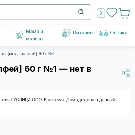
Мама и
Питание
Оптика
малыш
енцы [мед-шалфей] 60 г №1
фей] 60 г №1 — нет в
теля ГУСЛИЦА ООО. В аптеках Домодедова в данный