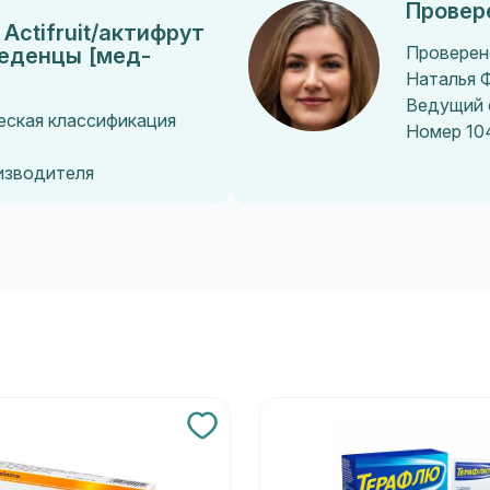
Провер
Actifruit/актифрут
леденцы [мед-
Проверен
Наталья 
Ведущий 
еская классификация
Номер 10
оизводителя