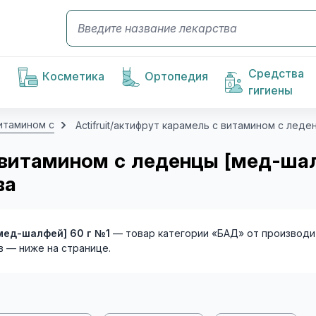
Средства
Косметика
Ортопедия
гигиены
витамином с
Actifruit/актифрут карамель с витамином с лед
с витамином с леденцы [мед-шал
ва
[мед-шалфей] 60 г №1
— товар категории «БАД» от производи
в — ниже на странице.