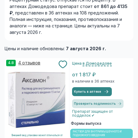
Рецептурный статус: отпускается по рецепту. В
аптеках Домодедова препарат стоит
от 861 до 4135
₽
, представлен в 36 аптеках на 108 предложений.
Полная инструкция, показания, противопоказания и
аналоги — ниже на странице. Цены актуальны на 7
августа 2026 г.
Цены и наличие обновлены:
7 августа 2026 г.
4 отзывов
4.8
Цена
в Домодедове
от 1 817 ₽
в наличии в 36 аптеках
Купить в аптеке
Проверить подлинность
Препарат защищен от
подделок ✔
Формы выпуска
РАСТВОР ДЛЯ ВНУТРИМЫШЕЧНОГО И
Внешний вид упаковки может отличаться от
ПОДКОЖНОГО ВВЕДЕНИЯ