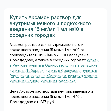
зелёный чай — объективно
полезны...
Купить Аксамон раствор для
внутримышечного и подкожного
введения 15 мг/мл 1 мл №10 в
соседних городах
Аксамон раствор для внутримышечного и
подкожного введения 15 мг/мл 1 мл №10 от
производителя ПИК-ФАРМА ООО доступен в
Домодедове, а также в соседних городах:
купить
в Реутове
,
купить в Одинцове
,
купить в Балашихе
,
купить в Люберцах
,
купить в Серпухове
,
купить в
Раменском
,
купить в Жуковском
,
купить в Москве
,
купить в Видном
,
купить в Подольске
.
Цена Аксамон раствор для внутримышечного и
подкожного введения 15 мг/мл 1 мл №10 в
Домодедове от 1817 руб.