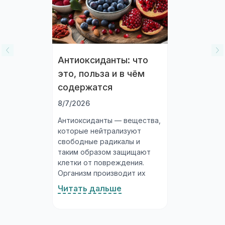
Антиоксиданты: что
это, польза и в чём
содержатся
8/7/2026
Антиоксиданты — вещества,
которые нейтрализуют
свободные радикалы и
таким образом защищают
клетки от повреждения.
Организм производит их
сам, а часть получает с
Читать дальше
пищей. Богатые
антиоксидантами продукты
— ягоды, овощи, орехи,