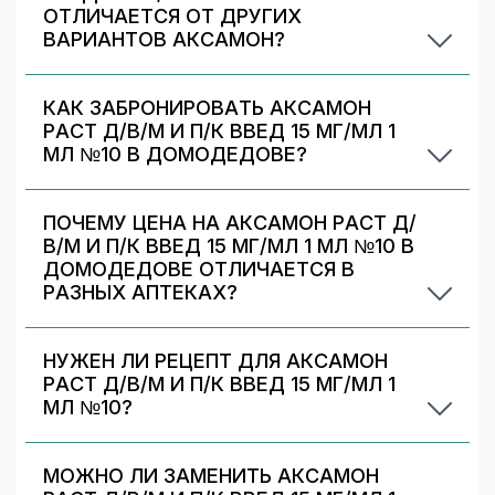
ОТЛИЧАЕТСЯ ОТ ДРУГИХ
ВАРИАНТОВ АКСАМОН?
Аксамон раст д/в/м и п/к введ 15 мг/мл 1 мл
№10 отличается дозировкой/объёмом/
КАК ЗАБРОНИРОВАТЬ АКСАМОН
упаковкой. В блоке «Формы выпуска» можно
РАСТ Д/В/М И П/К ВВЕД 15 МГ/МЛ 1
сравнить цены и наличие по другим вариантам.
МЛ №10 В ДОМОДЕДОВЕ?
Выберите аптеку в блоке «Наличие и цены»
(цена от 1817 ₽) и нажмите «Забронировать»
ПОЧЕМУ ЦЕНА НА АКСАМОН РАСТ Д/
(если доступно). После оформления получите
В/М И П/К ВВЕД 15 МГ/МЛ 1 МЛ №10 В
номер заказа и выкупите препарат в аптеке.
ДОМОДЕДОВЕ ОТЛИЧАЕТСЯ В
РАЗНЫХ АПТЕКАХ?
Цены и скидки устанавливают сами аптечные
сети. На 009.рф вы видите предложения
НУЖЕН ЛИ РЕЦЕПТ ДЛЯ АКСАМОН
разных аптек в Домодедове — выбирайте
РАСТ Д/В/М И П/К ВВЕД 15 МГ/МЛ 1
самое выгодное и удобное по адресу/времени
МЛ №10?
работы.
Да. При отпуске рецептурных препаратов
аптека может запросить рецепт/назначение.
МОЖНО ЛИ ЗАМЕНИТЬ АКСАМОН
Уточняйте правила у выбранной аптеки.