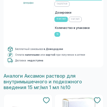
фотографии
ТАБЛЕТКИ
Дозировки
15 МГ/МЛ
5 МГ/МЛ
Количество в упаковке
10
Бесплатный самовывоз
в Домодедове
Оплата
наличными
или
картой
при получении в аптеке
Доставка:
недоступна
Aналоги Аксамон раствор для
внутримышечного и подкожного
введения 15 мг/мл 1 мл №10