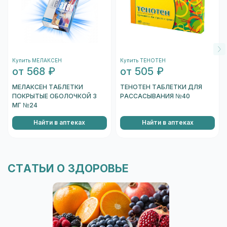
устройства. Необходимо навести на
штрихкод, который находится на одном из
торцов коробки, и отсканировать его.
После того, как сканер распознает штрихкод,
подождите несколько секунд, и вы увидете
Купить МЕЛАКСЕН
Купить ТЕНОТЕН
информацию о коробке.
от 568 ₽
от 505 ₽
Перейти к проверке подлинности
МЕЛАКСЕН ТАБЛЕТКИ
ТЕНОТЕН ТАБЛЕТКИ ДЛЯ
ПОКРЫТЫЕ ОБОЛОЧКОЙ 3
РАССАСЫВАНИЯ №40
МГ №24
Найти в аптеках
Найти в аптеках
СТАТЬИ О ЗДОРОВЬЕ