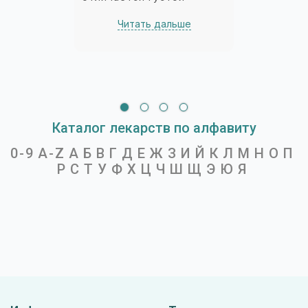
листвой, придающей
Читать дальше
растению объем и
красоту. Ветви гладкие
или покрыты колючками...
Каталог лекарств по алфавиту
0-9
A-Z
А
Б
В
Г
Д
Е
Ж
З
И
Й
К
Л
М
Н
О
П
Р
С
Т
У
Ф
Х
Ц
Ч
Ш
Щ
Э
Ю
Я