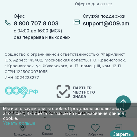
Оферта для аптек
Офис
Служба поддержки
8 800 707 8 003
support@009.am
с 04:00 до 16:00 (МСК)
без перерыва и выходных
Общество с ограниченной ответственностью "Фармлинк"
Юр. Адрес: 143402, Московская область, Г.О. Красногорск,
г.Красногорск, ул. Жуковского, д. 17, помещ. III, ком. 12-П
ОГРН 1225000071955
ИНН 5024223277
ПАРТНЕР
ЧЕСТНОГО
ЗНАКА
Мы используем файлы cookie. Продолжая использовать
© 2010-2026 009.РФ. Все права защищены
этот сайт, Вы даете согласие на использование файлов
cookie.
Информация на сайте носит справочно-
Узнать больше
информационный характер и не является
публичной офертой п. 2 ст. 437 ГК РФ
Закрыть
Каталог
Корзина
Избранное
Домодедово
Войти