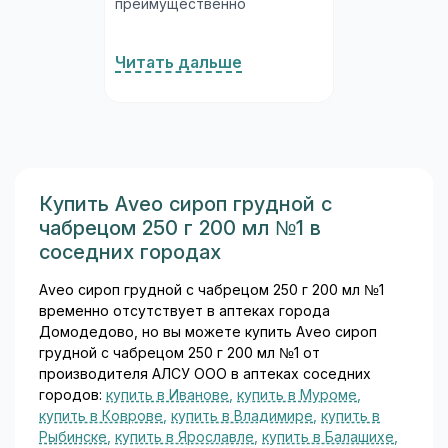
преимущественно
блокирует бета-1-
адренорецепторы сердца,
Читать дальше
практически не затрагивая
бета-2-рецепторы бронхов
и периферических сосудов.
Благодаря этой
избирательности Конкор
считается одним из
наиболее удобных и
Купить Aveo сироп грудной с
безопасных бета-
чабрецом 250 г 200 мл №1 в
блокаторов в
соседних городах
кардиологической практике...
Aveo сироп грудной с чабрецом 250 г 200 мл №1
временно отсутствует в аптеках города
Домодедово, но вы можете купить Aveo сироп
грудной с чабрецом 250 г 200 мл №1 от
производителя АЛСУ ООО в аптеках соседних
городов:
купить в Иванове
,
купить в Муроме
,
купить в Коврове
,
купить в Владимире
,
купить в
Рыбинске
,
купить в Ярославле
,
купить в Балашихе
,