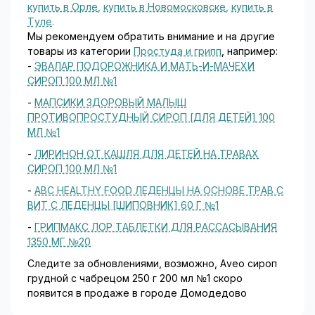
купить в Орле
,
купить в Новомосковске
,
купить в
Туле
.
Мы рекомендуем обратить внимание и на другие
товары из категории
Простуда и грипп
, например:
-
ЭВАЛАР ПОДОРОЖНИКА И МАТЬ-И-МАЧЕХИ
СИРОП 100 МЛ №1
-
МАПСИКИ ЗДОРОВЫЙ МАЛЫШ
ПРОТИВОПРОСТУДНЫЙ СИРОП [ДЛЯ ДЕТЕЙ] 100
МЛ №1
-
ЛИРИНОН ОТ КАШЛЯ ДЛЯ ДЕТЕЙ НА ТРАВАХ
СИРОП 100 МЛ №1
-
ABC HEALTHY FOOD ЛЕДЕНЦЫ НА ОСНОВЕ ТРАВ С
ВИТ С ЛЕДЕНЦЫ [ШИПОВНИК] 60 Г №1
-
ГРИПМАКС ЛОР ТАБЛЕТКИ ДЛЯ РАССАСЫВАНИЯ
1350 МГ №20
Следите за обновлениями, возможно, Aveo сироп
грудной с чабрецом 250 г 200 мл №1 скоро
появится в продаже в городе Домодедово