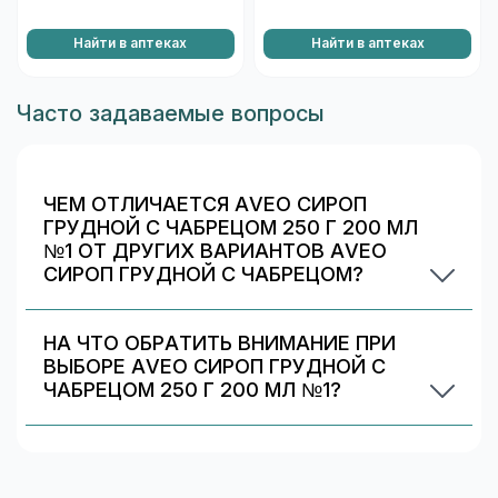
Найти в аптеках
Найти в аптеках
Часто задаваемые вопросы
ЧЕМ ОТЛИЧАЕТСЯ AVEO СИРОП
ГРУДНОЙ С ЧАБРЕЦОМ 250 Г 200 МЛ
№1 ОТ ДРУГИХ ВАРИАНТОВ AVEO
СИРОП ГРУДНОЙ С ЧАБРЕЦОМ?
Обычно различаются количество капсул/
таблеток, дозировка и упаковка. В блоке
НА ЧТО ОБРАТИТЬ ВНИМАНИЕ ПРИ
«Формы выпуска» можно сравнить цены и
ВЫБОРЕ AVEO СИРОП ГРУДНОЙ С
наличие в Домодедове.
ЧАБРЕЦОМ 250 Г 200 МЛ №1?
Проверьте состав и индивидуальные
ограничения (аллергии/непереносимость).
Информация о составе указана на упаковке и в
карточке товара. При сомнениях