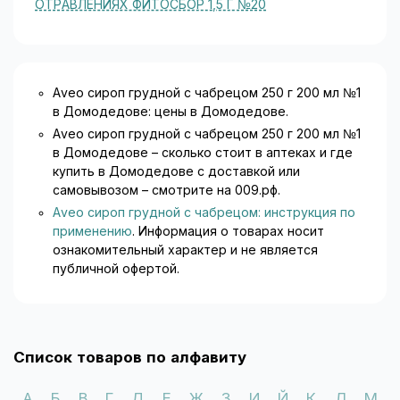
ОТРАВЛЕНИЯХ ФИТОСБОР 1,5 Г №20
Aveo сироп грудной с чабрецом 250 г 200 мл №1
в Домодедове: цены в Домодедове.
Aveo сироп грудной с чабрецом 250 г 200 мл №1
в Домодедове – сколько стоит в аптеках и где
купить в Домодедове с доставкой или
самовывозом – смотрите на 009.рф.
Aveo сироп грудной с чабрецом: инструкция по
применению
. Информация о товарах носит
ознакомительный характер и не является
публичной офертой.
Список товаров по алфавиту
А
Б
В
Г
Д
Е
Ж
З
И
Й
К
Л
М