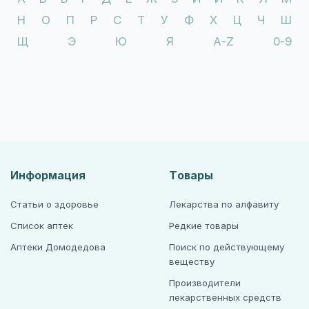
Н
О
П
Р
С
Т
У
Ф
Х
Ц
Ч
Ш
Щ
Э
Ю
Я
A-Z
0-9
Информация
Товары
Статьи о здоровье
Лекарства по алфавиту
Список аптек
Редкие товары
Аптеки Домодедова
Поиск по действующему
веществу
Производители
лекарственных средств