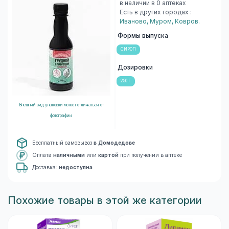
в наличии в 0 аптеках
Есть в других городах :
Иваново
,
Муром
,
Ковров
.
Формы выпуска
СИРОП
Дозировки
250 Г
Внешний вид упаковки может отличаться от
фотографии
Бесплатный самовывоз
в Домодедове
Оплата
наличными
или
картой
при получении в аптеке
Доставка:
недоступна
Похожие товары в этой же категории