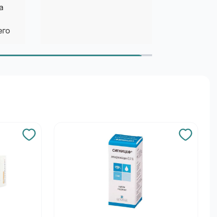
а
его