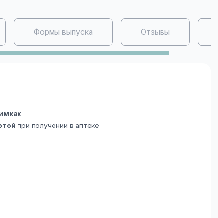
Формы выпуска
Отзывы
Химках
ртой
при получении в аптеке