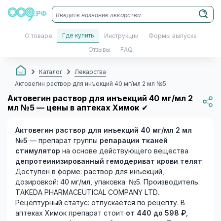
Где купить
О товаре
Инструкции
Формы выпуска
Отзывы
FAQ
Каталог
Лекарства
Актовегин раствор для инъекций 40 мг/мл 2 мл №5
Актовегин раствор для инъекций 40 мг/мл 2
мл №5 — цены в аптеках Химок
✔
Актовегин раствор для инъекций 40 мг/мл 2 мл
№5
— препарат группы
репарации тканей
стимулятор
на основе действующего вещества
депротеинизированный гемодериват крови телят
.
Доступен в форме: раствор для инъекций,
дозировкой: 40 мг/мл, упаковка: №5. Производитель:
TAKEDA PHARMACEUTICAL COMPANY LTD.
Рецептурный статус: отпускается по рецепту. В
аптеках Химок препарат стоит
от 440 до 598 ₽
,