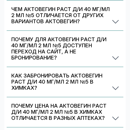
вариант Актовегин. На странице есть список
ЧЕМ АКТОВЕГИН РАСТ Д/И 40 МГ/МЛ
альтернативных дозировок/упаковок —
2 МЛ №5 ОТЛИЧАЕТСЯ ОТ ДРУГИХ
сравните наличие и цену. Подбор дозировки
ВАРИАНТОВ АКТОВЕГИН?
должен выполняться врачом.
Актовегин раст д/и 40 мг/мл 2 мл №5
отличается дозировкой/объёмом/упаковкой. В
ПОЧЕМУ ДЛЯ АКТОВЕГИН РАСТ Д/И
блоке «Формы выпуска» можно сравнить цены
40 МГ/МЛ 2 МЛ №5 ДОСТУПЕН
и наличие по другим вариантам.
ПЕРЕХОД НА САЙТ, А НЕ
БРОНИРОВАНИЕ?
Некоторые предложения передаются
партнёрами/аптеками только в формате
КАК ЗАБРОНИРОВАТЬ АКТОВЕГИН
перехода на их сайт. Вы можете выбрать
РАСТ Д/И 40 МГ/МЛ 2 МЛ №5 В
аптеку с бронированием (если есть) или
ХИМКАХ?
перейти на сайт партнёра для оформления.
Выберите аптеку в блоке «Наличие и цены»
(цена от 598 ₽) и нажмите «Забронировать»
ПОЧЕМУ ЦЕНА НА АКТОВЕГИН РАСТ
(если доступно). После оформления получите
Д/И 40 МГ/МЛ 2 МЛ №5 В ХИМКАХ
номер заказа и выкупите препарат в аптеке.
ОТЛИЧАЕТСЯ В РАЗНЫХ АПТЕКАХ?
Цены и скидки устанавливают сами аптечные