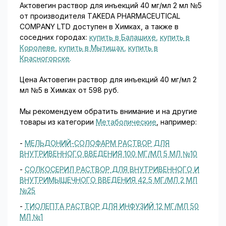
Актовегин раствор для инъекций 40 мг/мл 2 мл №5
от производителя TAKEDA PHARMACEUTICAL
COMPANY LTD доступен в Химках, а также в
соседних городах:
купить в Балашихе
,
купить в
Королеве
,
купить в Мытищах
,
купить в
Красногорске
.
Цена Актовегин раствор для инъекций 40 мг/мл 2
мл №5 в Химках от 598 руб.
Мы рекомендуем обратить внимание и на другие
товары из категории
Метаболические
, например:
-
МЕЛЬДОНИЙ-СОЛОФАРМ РАСТВОР ДЛЯ
ВНУТРИВЕННОГО ВВЕДЕНИЯ 100 МГ/МЛ 5 МЛ №10
-
СОЛКОСЕРИЛ РАСТВОР ДЛЯ ВНУТРИВЕННОГО И
ВНУТРИМЫШЕЧНОГО ВВЕДЕНИЯ 42,5 МГ/МЛ 2 МЛ
№25
-
ТИОЛЕПТА РАСТВОР ДЛЯ ИНФУЗИЙ 12 МГ/МЛ 50
МЛ №1