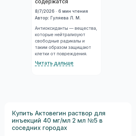
содержатся
8/7/2026 · 6 мин чтения
Автор: Гуляева Л. М.
Антиоксиданты — вещества,
которые нейтрализуют
свободные радикалы и
таким образом защищают
клетки от повреждения.
Организм производит их
Читать дальше
сам, а часть получает с
пищей. Богатые
антиоксидантами продукты
— ягоды, овощи, орехи,
зелёный чай — объективно
полезны...
Купить Актовегин раствор для
инъекций 40 мг/мл 2 мл №5 в
соседних городах