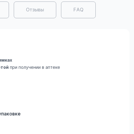
Отзывы
FAQ
имках
ртой
при получении в аптеке
упаковке