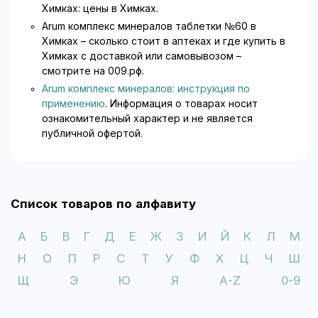
Химках: цены в Химках.
Arum комплекс минералов таблетки №60 в
Химках – сколько стоит в аптеках и где купить в
Химках с доставкой или самовывозом –
смотрите на 009.рф.
Arum комплекс минералов: инструкция по
применению
. Информация о товарах носит
ознакомительный характер и не является
публичной офертой.
Список товаров по алфавиту
А
Б
В
Г
Д
Е
Ж
З
И
Й
К
Л
М
Н
О
П
Р
С
Т
У
Ф
Х
Ц
Ч
Ш
Щ
Э
Ю
Я
A-Z
0-9