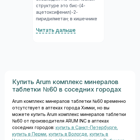
структуре это бис-(4-
ацетоксифенил)-2-
пиридилметан; в кишечнике
он гидролизуется под
Читать дальше
действием ферментов
слизистой до активной
формы — бис-(4-
гидроксифенил)-2-
пиридилметана. Бисакодил
выпускается в нескольких
лекарственных формах:
Комбинация двух форм
Купить Arum комплекс минералов
позволяет выбрать удобный
таблетки №60 в соседних городах
путь введения: таблетки
дают эффект через 6–12
Arum комплекс минералов таблетки №60 временно
часов (удобны для приёма
отсутствует в аптеках города Химки, но вы
вечером с ожидаемым
можете купить Arum комплекс минералов таблетки
опорожнением утром),
№60 от производителя ARUM INC в аптеках
суппозитории —
соседних городов:
купить в Санкт-Петербурге
,
значительно быстрее...
купить в Перми
,
купить в Вологде
,
купить в