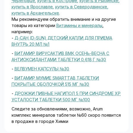
Череповце
,
купить в Костроме
,
купить в Рыбинске
,
купить в Ярославле
,
купить в Северодвинске
,
купить в Архангельске
.
Мы рекомендуем обратить внимание и на другие
товары из категории
Витамины и минералы
,
например:
-
Д-САН (D-SUN) ДЕТСКИЙ КАПЛИ ДЛЯ ПРИЕМА
ВНУТРЬ 20 МЛ №1
-
ВИТАМИР ВИРУСАКТИВ ВМК ОСЕНЬ-ВЕСНА С
АНТИОКСИДАНТАМИ ТАБЛЕТКИ 0,618 Г №30
-
ВЕЛВУМЕН КАПСУЛЫ №30
-
ВИТАМИР МУМИЕ SMARTTAB ТАБЛЕТКИ
ПОКРЫТЫЕ ОБОЛОЧКОЙ 515 МГ №30
-
ДРОЖЖИ ПИВНЫЕ НАГИПОЛ 5 ПРИ СИНДРОМЕ ХР
УСТАЛОСТИ ТАБЛЕТКИ 500 МГ №100
Следите за обновлениями, возможно, Arum
комплекс минералов таблетки №60 скоро появится
в продаже в городе Химки