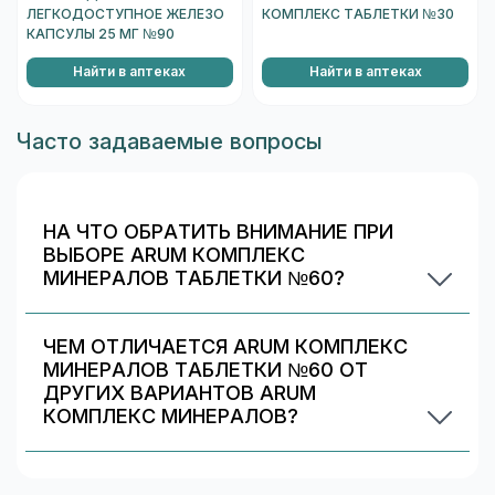
ЛЕГКОДОСТУПНОЕ ЖЕЛЕЗО
КОМПЛЕКС ТАБЛЕТКИ №30
КАПСУЛЫ 25 МГ №90
Найти в аптеках
Найти в аптеках
Часто задаваемые вопросы
НА ЧТО ОБРАТИТЬ ВНИМАНИЕ ПРИ
ВЫБОРЕ ARUM КОМПЛЕКС
МИНЕРАЛОВ ТАБЛЕТКИ №60?
Проверьте состав и индивидуальные
ограничения (аллергии/непереносимость).
ЧЕМ ОТЛИЧАЕТСЯ ARUM КОМПЛЕКС
Информация о составе указана на упаковке и в
МИНЕРАЛОВ ТАБЛЕТКИ №60 ОТ
карточке товара. При сомнениях
ДРУГИХ ВАРИАНТОВ ARUM
проконсультируйтесь со специалистом.
КОМПЛЕКС МИНЕРАЛОВ?
Обычно различаются количество капсул/
таблеток, дозировка и упаковка. В блоке
«Формы выпуска» можно сравнить цены и