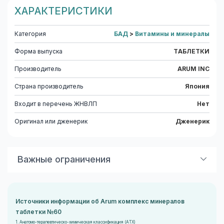
ХАРАКТЕРИСТИКИ
Категория
БАД
>
Витамины и минералы
Форма выпуска
ТАБЛЕТКИ
Производитель
ARUM INC
Страна производитель
Япония
Входит в перечень ЖНВЛП
Нет
Оригинал или дженерик
Дженерик
Важные ограничения
Показания
в качестве биологически активной
добавки к пище – дополнительного источника
кальция, магния, железа, цинка, селена, хрома,
Источники информации об Arum комплекс минералов
марганца, меди, содержащей йод, для восполнения
таблетки №60
недостатка минералов в
1. Анатомо-терапевтическо-химическая классификация (ATX)