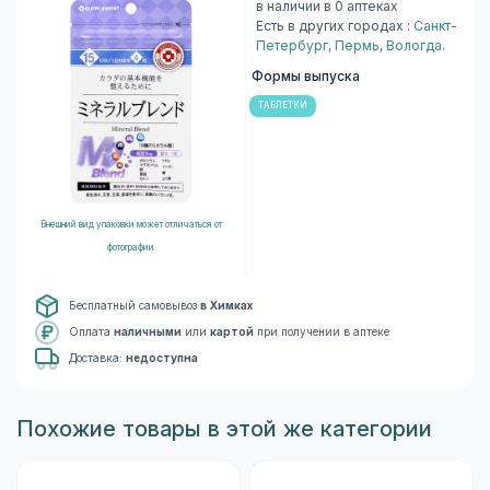
в наличии в 0 аптеках
Есть в других городах :
Санкт-
Петербург
,
Пермь
,
Вологда
.
Формы выпуска
ТАБЛЕТКИ
Внешний вид упаковки может отличаться от
фотографии
Бесплатный самовывоз
в Химках
Оплата
наличными
или
картой
при получении в аптеке
Доставка:
недоступна
Похожие товары в этой же категории