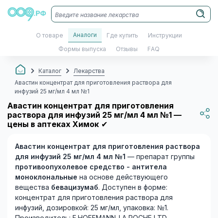
Аналоги
О товаре
Где купить
Инструкции
Формы выпуска
Отзывы
FAQ
Каталог
Лекарства
Авастин концентрат для приготовления раствора для
инфузий 25 мг/мл 4 мл №1
Авастин концентрат для приготовления
раствора для инфузий 25 мг/мл 4 мл №1 —
цены в аптеках Химок
✔
Авастин концентрат для приготовления раствора
для инфузий 25 мг/мл 4 мл №1
— препарат группы
противоопухолевое средство - антитела
моноклональные
на основе действующего
вещества
бевацизумаб
. Доступен в форме:
концентрат для приготовления раствора для
инфузий, дозировкой: 25 мг/мл, упаковка: №1.