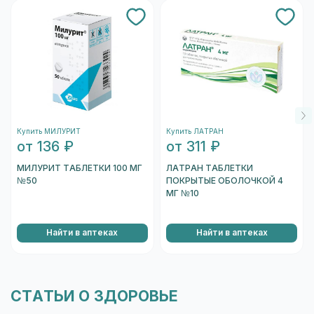
использование камеры, которое необходимо
подтвердить.
После этого запустится камера вашего
устройства. Необходимо навести на
штрихкод, который находится на одном из
торцов коробки, и отсканировать его.
После того, как сканер распознает штрихкод,
подождите несколько секунд, и вы увидете
Купить МИЛУРИТ
Купить ЛАТРАН
информацию о коробке.
от 136 ₽
от 311 ₽
Перейти к проверке подлинности
МИЛУРИТ ТАБЛЕТКИ 100 МГ
ЛАТРАН ТАБЛЕТКИ
№50
ПОКРЫТЫЕ ОБОЛОЧКОЙ 4
МГ №10
Найти в аптеках
Найти в аптеках
СТАТЬИ О ЗДОРОВЬЕ