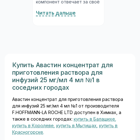
компонент отвечает за своё
направление действия.
Читать дальше
Гвайазулен (от 3 до 6 мг на
дозу) — производное
азулена, природное
противовоспалительное и
обволакивающее вещество,
полученное из ромашки; он
успокаивает воспалённую
слизистую желудка и
Купить Авастин концентрат для
кишечника...
приготовления раствора для
инфузий 25 мг/мл 4 мл №1 в
соседних городах
Авастин концентрат для приготовления раствора
для инфузий 25 мг/мл 4 мл №1 от производителя
F.HOFFMANN-LA ROCHE LTD доступен в Химках, а
также в соседних городах:
купить в Балашихе
,
купить в Королеве
,
купить в Мытищах
,
купить в
Красногорске
.