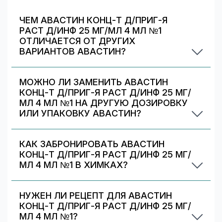
ЧЕМ АВАСТИН КОНЦ-Т Д/ПРИГ-Я
РАСТ Д/ИНФ 25 МГ/МЛ 4 МЛ №1
ОТЛИЧАЕТСЯ ОТ ДРУГИХ
ВАРИАНТОВ АВАСТИН?
Авастин конц-т д/приг-я раст д/инф 25 мг/мл 4
мл №1 отличается дозировкой/объёмом/
МОЖНО ЛИ ЗАМЕНИТЬ АВАСТИН
упаковкой. В блоке «Формы выпуска» можно
КОНЦ-Т Д/ПРИГ-Я РАСТ Д/ИНФ 25 МГ/
сравнить цены и наличие по другим вариантам.
МЛ 4 МЛ №1 НА ДРУГУЮ ДОЗИРОВКУ
ИЛИ УПАКОВКУ АВАСТИН?
Иногда аптека может предложить другой
вариант Авастин. На странице есть список
КАК ЗАБРОНИРОВАТЬ АВАСТИН
альтернативных дозировок/упаковок —
КОНЦ-Т Д/ПРИГ-Я РАСТ Д/ИНФ 25 МГ/
сравните наличие и цену. Подбор дозировки
МЛ 4 МЛ №1 В ХИМКАХ?
должен выполняться врачом.
Выберите аптеку в блоке «Наличие и цены»
(цена от 5498 ₽) и нажмите «Забронировать»
НУЖЕН ЛИ РЕЦЕПТ ДЛЯ АВАСТИН
(если доступно). После оформления получите
КОНЦ-Т Д/ПРИГ-Я РАСТ Д/ИНФ 25 МГ/
номер заказа и выкупите препарат в аптеке.
МЛ 4 МЛ №1?