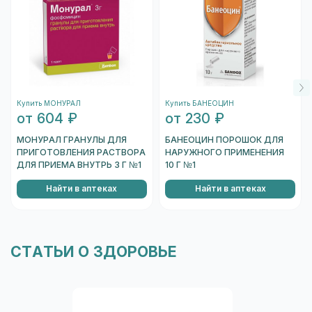
После этого запустится камера вашего
устройства. Необходимо навести на
штрихкод, который находится на одном из
торцов коробки, и отсканировать его.
После того, как сканер распознает штрихкод,
подождите несколько секунд, и вы увидете
Купить МОНУРАЛ
Купить БАНЕОЦИН
информацию о коробке.
от 604 ₽
от 230 ₽
Перейти к проверке подлинности
МОНУРАЛ ГРАНУЛЫ ДЛЯ
БАНЕОЦИН ПОРОШОК ДЛЯ
ПРИГОТОВЛЕНИЯ РАСТВОРА
НАРУЖНОГО ПРИМЕНЕНИЯ
ДЛЯ ПРИЕМА ВНУТРЬ 3 Г №1
10 Г №1
Найти в аптеках
Найти в аптеках
СТАТЬИ О ЗДОРОВЬЕ