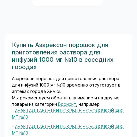
дозу) — производное
азулена, природное
противовоспалительное и
обволакивающее вещество,
полученное из ромашки; он
успокаивает воспалённую
слизистую желудка и
Купить Азарексон порошок для
кишечника...
приготовления раствора для
инфузий 1000 мг №10 в соседних
городах
Азарексон порошок для приготовления раствора
для инфузий 1000 мг №10 временно отсутствует в
аптеках города Химки.
Мы рекомендуем обратить внимание и на другие
товары из категории
Бронхит
, например:
-
АБАКТАЛ ТАБЛЕТКИ ПОКРЫТЫЕ ОБОЛОЧКОЙ 400
МГ №10
-
АБАКТАЛ ТАБЛЕТКИ ПОКРЫТЫЕ ОБОЛОЧКОЙ 400
МГ №10