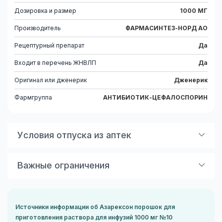
Дозировка и размер
1000 МГ
Производитель
ФАРМАСИНТЕЗ-НОРД АО
Рецептурный препарат
Да
Входит в перечень ЖНВЛП
Да
Оригинал или дженерик
Дженерик
Фармгруппа
АНТИБИОТИК-ЦЕФАЛОСПОРИН
Условия отпуска из аптек
Без рецепта
Важные ограничения
Показания к применению
Инфекционно-воспалительные заболевания,
вызванные чувствительными к цефтриаксону
Источники информации об Азарексон порошок для
микроорганизмами, в т.ч. перитонит, сепсис,
приготовления раствора для инфузий 1000 мг №10