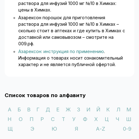
раствора для инфузий 1000 мг №10 в Химках:
цены в Химках.
Азарексон порошок для приготовления
раствора для инфузий 1000 мг №10 в Химках –
сколько стоит в аптеках и где купить в Химках с
доставкой или самовывозом – смотрите на
009.рф.
Азарексон: инструкция по применению
.
Информация о товарах носит ознакомительный
характер и не является публичной офертой.
Список товаров по алфавиту
А
Б
В
Г
Д
Е
Ж
З
И
Й
К
Л
М
Н
О
П
Р
С
Т
У
Ф
Х
Ц
Ч
Ш
Щ
Э
Ю
Я
A-Z
0-9