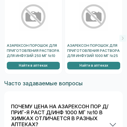
применении в высоких дозах возможны изменения
картины периферической крови (лейкопения,
нейтропения, тромбоцитопения, гемолитическая
анемия).
Со стороны системы свертывания крови:
гипопротромбинемия.
АЗАРЕКСОН ПОРОШОК ДЛЯ
АЗАРЕКСОН ПОРОШОК ДЛЯ
Со стороны мочевыделительной системы:
ПРИГОТОВЛЕНИЯ РАСТВОРА
ПРИГОТОВЛЕНИЯ РАСТВОРА
интерстициальный нефрит.
ДЛЯ ИНФУЗИЙ 250 МГ №10
ДЛЯ ИНФУЗИЙ 1000 МГ №25
Эффекты, обусловленные химиотерапевтическим
Найти в аптеках
Найти в аптеках
действием:
кандидоз.
Местные реакции:
флебит (при в/в введении),
Часто задаваемые вопросы
болезненность в месте инъекции (при в/м
введении).
Особые указания
ПОЧЕМУ ЦЕНА НА АЗАРЕКСОН ПОР Д/
У пациентов с повышенной чувствительностью к
ПРИГ-Я РАСТ Д/ИНФ 1000 МГ №10 В
пенициллинам возможны аллергические реакции на
ХИМКАХ ОТЛИЧАЕТСЯ В РАЗНЫХ
цефалоспориновые антибиотики.
АПТЕКАХ?