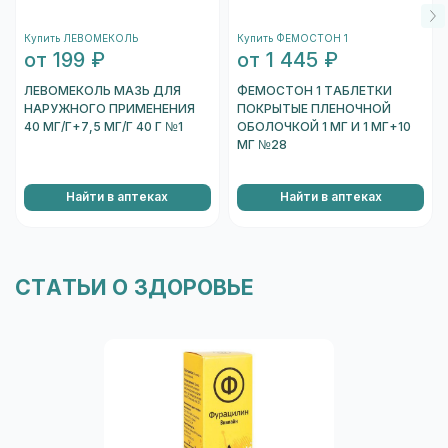
подождите несколько секунд, и вы увидете
Купить ЛЕВОМЕКОЛЬ
Купить ФЕМОСТОН 1
информацию о коробке.
от 199 ₽
от 1 445 ₽
Перейти к проверке подлинности
ЛЕВОМЕКОЛЬ МАЗЬ ДЛЯ
ФЕМОСТОН 1 ТАБЛЕТКИ
НАРУЖНОГО ПРИМЕНЕНИЯ
ПОКРЫТЫЕ ПЛЕНОЧНОЙ
40 МГ/Г+7,5 МГ/Г 40 Г №1
ОБОЛОЧКОЙ 1 МГ И 1 МГ+10
МГ №28
Найти в аптеках
Найти в аптеках
СТАТЬИ О ЗДОРОВЬЕ