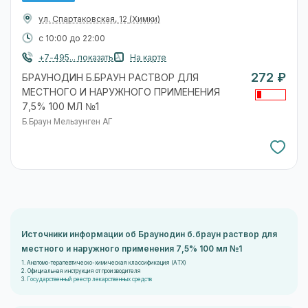
ул. Спартаковская, 12
(Химки)
с 10:00 до 22:00
+7-495... показать
На карте
272 ₽
БРАУНОДИН Б.БРАУН РАСТВОР ДЛЯ
МЕСТНОГО И НАРУЖНОГО ПРИМЕНЕНИЯ
7,5% 100 МЛ №1
Б.Браун Мельзунген АГ
Источники информации об Браунодин б.браун раствор для
местного и наружного применения 7,5% 100 мл №1
1. Анатомо-терапевтическо-химическая классификация (ATX)
2. Официальная инструкция от производителя
3.
Государственный реестр лекарственных средств