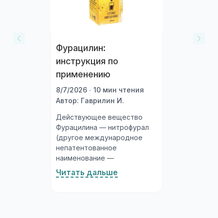
Фурацилин:
инструкция по
применению
8/7/2026 · 10 мин чтения
Автор: Гаврилин И.
Действующее вещество
Фурацилина — нитрофурал
(другое международное
непатентованное
наименование —
нитрофуразон). Это
Читать дальше
синтетическое
антибактериальное
соединение из группы
нитрофуранов, обладающее