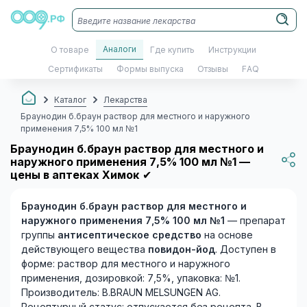
Аналоги
О товаре
Где купить
Инструкции
Сертификаты
Формы выпуска
Отзывы
FAQ
Каталог
Лекарства
Браунодин б.браун раствор для местного и наружного
применения 7,5% 100 мл №1
Браунодин б.браун раствор для местного и
наружного применения 7,5% 100 мл №1 —
цены в аптеках Химок
✔
Браунодин б.браун раствор для местного и
наружного применения 7,5% 100 мл №1
— препарат
группы
антисептическое средство
на основе
действующего вещества
повидон-йод
. Доступен в
форме: раствор для местного и наружного
применения, дозировкой: 7,5%, упаковка: №1.
Производитель: B.BRAUN MELSUNGEN AG.