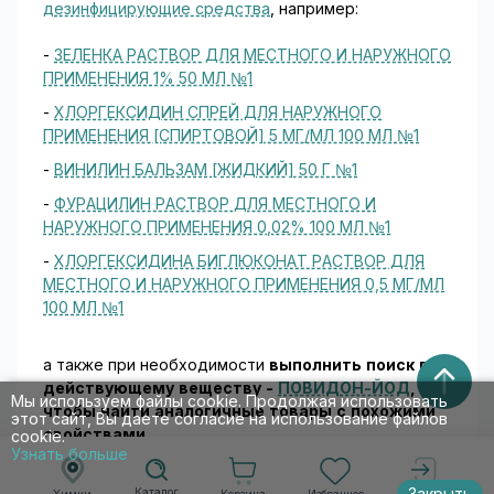
дезинфицирующие средства
, например:
-
ЗЕЛЕНКА РАСТВОР ДЛЯ МЕСТНОГО И НАРУЖНОГО
ПРИМЕНЕНИЯ 1% 50 МЛ №1
-
ХЛОРГЕКСИДИН СПРЕЙ ДЛЯ НАРУЖНОГО
ПРИМЕНЕНИЯ [СПИРТОВОЙ] 5 МГ/МЛ 100 МЛ №1
-
ВИНИЛИН БАЛЬЗАМ [ЖИДКИЙ] 50 Г №1
-
ФУРАЦИЛИН РАСТВОР ДЛЯ МЕСТНОГО И
НАРУЖНОГО ПРИМЕНЕНИЯ 0,02% 100 МЛ №1
-
ХЛОРГЕКСИДИНА БИГЛЮКОНАТ РАСТВОР ДЛЯ
МЕСТНОГО И НАРУЖНОГО ПРИМЕНЕНИЯ 0,5 МГ/МЛ
100 МЛ №1
а также при необходимости
выполнить поиск по
действующему веществу -
ПОВИДОН-ЙОД
,
Мы используем файлы cookie. Продолжая использовать
чтобы найти аналогичные товары c похожими
этот сайт, Вы даете согласие на использование файлов
свойствами.
cookie.
Узнать больше
Каталог