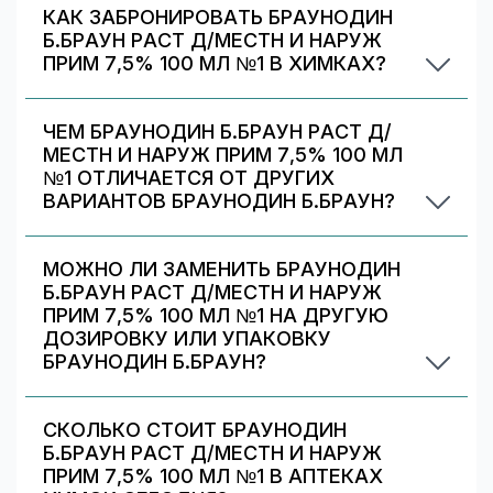
сети. На 009.рф вы видите предложения
КАК ЗАБРОНИРОВАТЬ БРАУНОДИН
разных аптек в Химках — выбирайте самое
Б.БРАУН РАСТ Д/МЕСТН И НАРУЖ
выгодное и удобное по адресу/времени
ПРИМ 7,5% 100 МЛ №1 В ХИМКАХ?
работы.
Выберите аптеку в блоке «Наличие и цены»
(цена от 231 ₽) и нажмите «Забронировать»
ЧЕМ БРАУНОДИН Б.БРАУН РАСТ Д/
(если доступно). После оформления получите
МЕСТН И НАРУЖ ПРИМ 7,5% 100 МЛ
номер заказа и выкупите препарат в аптеке.
№1 ОТЛИЧАЕТСЯ ОТ ДРУГИХ
ВАРИАНТОВ БРАУНОДИН Б.БРАУН?
Браунодин б.браун раст д/местн и наруж прим
7,5% 100 мл №1 отличается дозировкой/
МОЖНО ЛИ ЗАМЕНИТЬ БРАУНОДИН
объёмом/упаковкой. В блоке «Формы выпуска»
Б.БРАУН РАСТ Д/МЕСТН И НАРУЖ
можно сравнить цены и наличие по другим
ПРИМ 7,5% 100 МЛ №1 НА ДРУГУЮ
вариантам.
ДОЗИРОВКУ ИЛИ УПАКОВКУ
БРАУНОДИН Б.БРАУН?
Иногда аптека может предложить другой
вариант Браунодин б.браун. На странице есть
СКОЛЬКО СТОИТ БРАУНОДИН
список альтернативных дозировок/упаковок
Б.БРАУН РАСТ Д/МЕСТН И НАРУЖ
— сравните наличие и цену. Подбор дозировки
ПРИМ 7,5% 100 МЛ №1 В АПТЕКАХ
должен выполняться врачом.