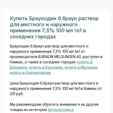
широким спектром
активности в отношении
грамположительных и
грамотрицательных
Купить Браунодин б.браун раствор
бактерий. Фурацилин
для местного и наружного
выпускается в нескольких
применения 7,5% 100 мл №1 в
лекарственных формах: В
соседних городах
состав таблеток помимо
нитрофурала входят
Браунодин б.браун раствор для местного и
вспомогательные вещества:
наружного применения 7,5% 100 мл №1 от
натрия хлорид и натрия
производителя B.BRAUN MELSUNGEN AG доступен в
гидрокарбонат (для
Химках, а также в соседних городах:
купить в
улучшения растворения)...
Балашихе
,
купить в Королеве
,
купить в Мытищах
,
купить в Красногорске
.
Цена Браунодин б.браун раствор для местного и
наружного применения 7,5% 100 мл №1 в Химках от
231 руб.
Мы рекомендуем обратить внимание и на другие
товары из категории
Антисептики и