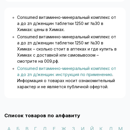
Consumed витаминно-минеральный комплекс от
a до zn д/женщин таблетки 1250 мг №30 в
Химках: цены в Химках.
Consumed витаминно-минеральный комплекс от
a до zn д/женщин таблетки 1250 мг №30 в
Химках – сколько стоит в аптеках и где купить в
Химках с доставкой или самовывозом –
смотрите на 009.рф.
Consumed витаминно-минеральный комплекс от
a до zn д/женщин: инструкция по применению
.
Информация о товарах носит ознакомительный
характер и не является публичной офертой.
Список товаров по алфавиту
А
Б
В
Г
Д
Е
Ж
З
И
Й
К
Л
М