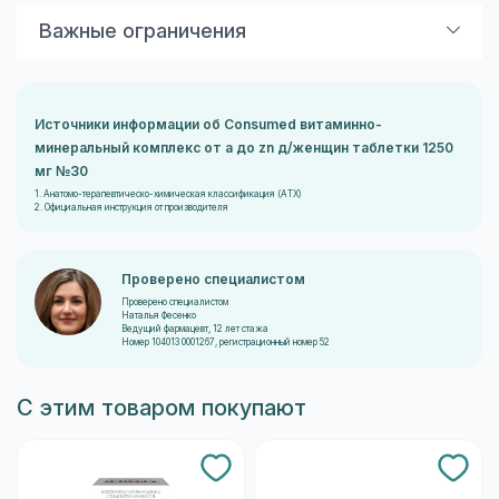
Хранить в сухом, защищенном от света и
недоступном для детей месте, при температуре не
Важные ограничения
выше 25 °С.
Противопоказания
Индивидуальная непереносимость компонентов.
Перед применением рекомендуется
Источники информации об Consumed витаминно-
проконсультироваться с врачом.
минеральный комплекс от a до zn д/женщин таблетки 1250
мг №30
1. Анатомо-терапевтическо-химическая классификация (ATX)
2. Официальная инструкция от производителя
Проверено специалистом
Проверено специалистом
Наталья Фесенко
Ведущий фармацевт, 12 лет стажа
Номер 104013 0001267, регистрационный номер 52
С этим товаром покупают