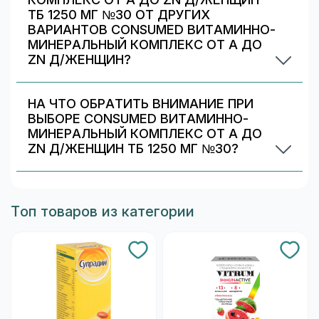
КОМПЛЕКС ОТ A ДО ZN Д/ЖЕНЩИН
ТБ 1250 МГ №30 ОТ ДРУГИХ
ВАРИАНТОВ CONSUMED ВИТАМИННО-
МИНЕРАЛЬНЫЙ КОМПЛЕКС ОТ A ДО
ZN Д/ЖЕНЩИН?
Обычно различаются количество капсул/
таблеток, дозировка и упаковка. В блоке
НА ЧТО ОБРАТИТЬ ВНИМАНИЕ ПРИ
«Формы выпуска» можно сравнить цены и
ВЫБОРЕ CONSUMED ВИТАМИННО-
наличие в Химках.
МИНЕРАЛЬНЫЙ КОМПЛЕКС ОТ A ДО
ZN Д/ЖЕНЩИН ТБ 1250 МГ №30?
Проверьте состав и индивидуальные
ограничения (аллергии/непереносимость).
Информация о составе указана на упаковке и в
Топ товаров из категории
карточке товара. При сомнениях
проконсультируйтесь со специалистом.