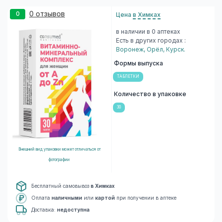
0 отзывов
0
Цена
в Химках
в наличии в 0 аптеках
Есть в других городах :
Воронеж
,
Орёл
,
Курск
.
Формы выпуска
ТАБЛЕТКИ
Количество в упаковке
30
Внешний вид упаковки может отличаться от
фотографии
Бесплатный самовывоз
в Химках
Оплата
наличными
или
картой
при получении в аптеке
Доставка:
недоступна