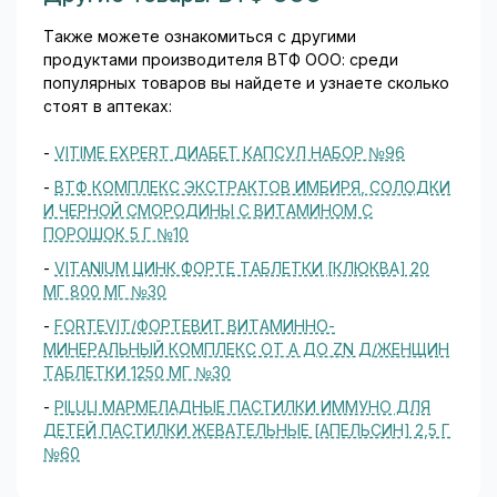
Также можете ознакомиться с другими
продуктами производителя ВТФ ООО: среди
популярных товаров вы найдете и узнаете сколько
стоят в аптеках:
-
VITIME EXPERT ДИАБЕТ КАПСУЛ НАБОР №96
-
ВТФ КОМПЛЕКС ЭКСТРАКТОВ ИМБИРЯ, СОЛОДКИ
И ЧЕРНОЙ СМОРОДИНЫ С ВИТАМИНОМ С
ПОРОШОК 5 Г №10
-
VITANIUM ЦИНК ФОРТЕ ТАБЛЕТКИ [КЛЮКВА] 20
МГ 800 МГ №30
-
FORTEVIT/ФОРТЕВИТ ВИТАМИННО-
МИНЕРАЛЬНЫЙ КОМПЛЕКС ОТ A ДО ZN Д/ЖЕНЩИН
ТАБЛЕТКИ 1250 МГ №30
-
PILULI МАРМЕЛАДНЫЕ ПАСТИЛКИ ИММУНО ДЛЯ
ДЕТЕЙ ПАСТИЛКИ ЖЕВАТЕЛЬНЫЕ [АПЕЛЬСИН] 2,5 Г
№60