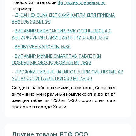
товары из категории
Витамины и минералы
,
например:
-
Д-САН (D-SUN) ДЕТСКИЙ КАПЛИ ДЛЯ ПРИЕМА
ВНУТРЬ 20 МЛ №1
-
ВИТАМИР ВИРУСАКТИВ ВМК ОСЕНЬ-ВЕСНА С
АНТИОКСИДАНТАМИ ТАБЛЕТКИ 0,618 Г №30
-
ВЕЛВУМЕН КАПСУЛЫ №30
-
ВИТАМИР МУМИЕ SMARTTAB ТАБЛЕТКИ
ПОКРЫТЫЕ ОБОЛОЧКОЙ 515 МГ №30
-
ДРОЖЖИ ПИВНЫЕ НАГИПОЛ 5 ПРИ СИНДРОМЕ ХР
УСТАЛОСТИ ТАБЛЕТКИ 500 МГ №100
Следите за обновлениями, возможно, Consumed
витаминно-минеральный комплекс от a до zn д/
женщин таблетки 1250 мг №30 скоро появится в
продаже в городе Химки
Другие товары ВТФ ООО