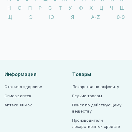
Н
О
П
Р
С
Т
У
Ф
Х
Ц
Ч
Ш
Щ
Э
Ю
Я
A-Z
0-9
Информация
Товары
Статьи о здоровье
Лекарства по алфавиту
Список аптек
Редкие товары
Аптеки Химок
Поиск по действующему
веществу
Производители
лекарственных средств