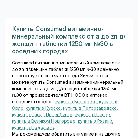
— ягоды, овощи, орехи,
зелёный чай — объективно
полезны...
Купить Consumed витаминно-
минеральный комплекс от a до zn д/
женщин таблетки 1250 мг №30 в
соседних городах
Consumed витаминно-минеральный комплекс от a
до zn д/женщин таблетки 1250 мг №30 временно
отсутствует в аптеках города Химки, но вы
можете купить Consumed витаминно-минеральный
комплекс от a до zn д/женщин таблетки 1250 мг
№30 от производителя ВТФ ООО в аптеках
соседних городов:
купить в Воронеже
,
купить в
Орле
,
купить в Курске
,
купить в Петрозаводске
,
купить в Санкт-Петербурге
,
купить в Пскове
,
купить в Великом Новгороде
,
купить в Рязани
,
купить в Подольске
.
Мы рекомендуем обратить внимание и на другие