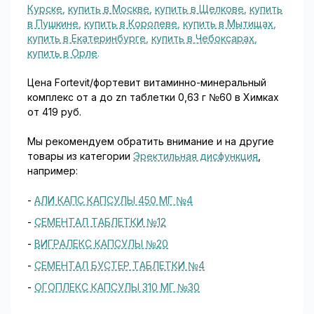
Курске
,
купить в Москве
,
купить в Щелкове
,
купить
в Пушкине
,
купить в Королеве
,
купить в Мытищах
,
купить в Екатеринбурге
,
купить в Чебоксарах
,
купить в Орле
.
Цена Fortevit/фортевит витаминно-минеральный
комплекс от a до zn таблетки 0,63 г №60 в Химках
от 419 руб.
Мы рекомендуем обратить внимание и на другие
товары из категории
Эректильная дисфункция
,
например:
-
АЛИ КАПС КАПСУЛЫ 450 МГ №4
-
СЕМЕНТАЛ ТАБЛЕТКИ №12
-
ВИГРАЛЕКС КАПСУЛЫ №20
-
СЕМЕНТАЛ БУСТЕР ТАБЛЕТКИ №4
-
ОГОПЛЕКС КАПСУЛЫ 310 МГ №30