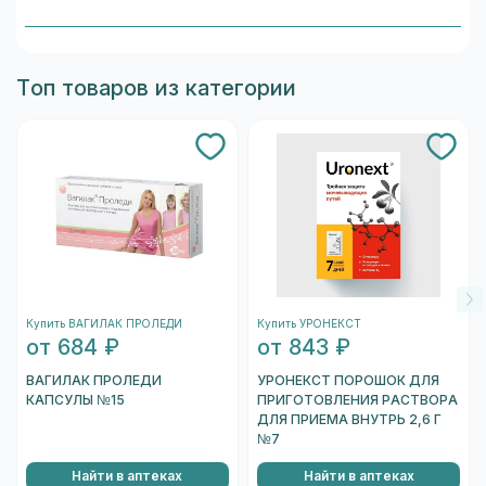
Проверьте состав и индивидуальные
ограничения (аллергии/непереносимость).
Информация о составе указана на упаковке и в
Топ товаров из категории
карточке товара. При сомнениях
проконсультируйтесь со специалистом.
Купить ВАГИЛАК ПРОЛЕДИ
Купить УРОНЕКСТ
от 684 ₽
от 843 ₽
ВАГИЛАК ПРОЛЕДИ
УРОНЕКСТ ПОРОШОК ДЛЯ
КАПСУЛЫ №15
ПРИГОТОВЛЕНИЯ РАСТВОРА
ДЛЯ ПРИЕМА ВНУТРЬ 2,6 Г
№7
Найти в аптеках
Найти в аптеках