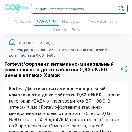
Где купить
О товаре
Инструкции
Формы выпуска
Отзывы
FAQ
Каталог
БАД
Fortevit/фортевит витаминно-минеральный комплекс от a
до zn таблетки 0,63 г №60
Fortevit/фортевит витаминно-минеральный
комплекс от a до zn таблетки 0,63 г №60 —
цены в аптеках Химок
Fortevit/фортевит витаминно-минеральный
комплекс от a до zn таблетки 0,63 г №60
— товар
категории «БАД» от производителя ВТФ ООО. В
аптеках Химок Fortevit/фортевит витаминно-
минеральный комплекс от a до zn таблетки 0,63 г
№60 стоит
от 419 до 425 ₽
, представлен в 1 аптеке
на 3 предложения. Описание, состав, способ