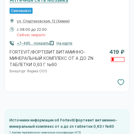
Аптечная сеть Мозаика
Самовывоз
ул. Спартаковская, 12
(Химки)
с 08:00 до 22:00
Сейчас закрыто
+7-495... показать
На карте
419 ₽
FORTEVIT/ФОРТЕВИТ ВИТАМИННО-
МИНЕРАЛЬНЫЙ КОМПЛЕКС ОТ A ДО ZN
ТАБЛЕТКИ 0,63 Г №60
Внешторг Фарма ООО
Источники информации об Fortevit/фортевит витаминно-
минеральный комплекс от a до zn таблетки 0,63 г №60
1. Анатомо-терапевтическо-химическая классификация (ATX)