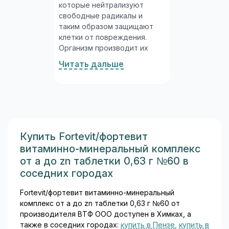
которые нейтрализуют
свободные радикалы и
таким образом защищают
клетки от повреждения.
Организм производит их
сам, а часть получает с
Читать дальше
пищей. Богатые
антиоксидантами продукты
— ягоды, овощи, орехи,
зелёный чай — объективно
полезны...
Купить Fortevit/фортевит
витаминно-минеральный комплекс
от a до zn таблетки 0,63 г №60 в
соседних городах
Fortevit/фортевит витаминно-минеральный
комплекс от a до zn таблетки 0,63 г №60 от
производителя ВТФ ООО доступен в Химках, а
также в соседних городах:
купить в Пензе
,
купить в