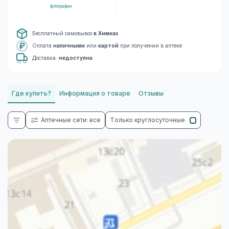
фотографии
Бесплатный самовывоз
в Химках
Оплата
наличными
или
картой
при получении в аптеке
Доставка:
недоступна
Где купить?
Информация о товаре
Отзывы
Аптечные сети: все
Только круглосуточные