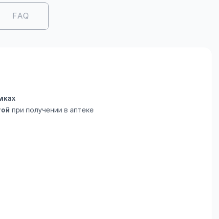
FAQ
мках
той
при получении в аптеке