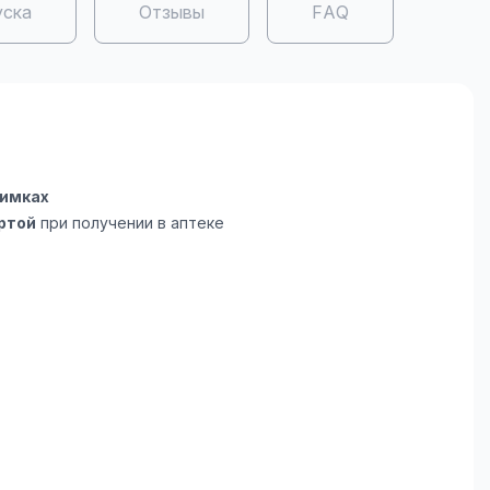
уска
Отзывы
FAQ
Химках
ртой
при получении в аптеке