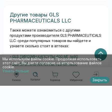
Другие товары GLS
PHARMACEUTICALS LLC
Также можете ознакомиться с другими
продуктами производителя GLS PHARMACEUTICALS
LLC: среди популярных товаров вы найдете и
узнаете сколько стоят в аптеках:
-
GLS ТИРОЗИН КАПСУЛЫ 400 МГ №90
Мы используем файлы cookie. Продолжая использовать
этот сайт, Вы даете согласие на использование файлов
-
GLS ОРЕГАНО КАПСУЛЫ 720 МГ №60
cookie.
Узнать больше
-
GLS АМИНОГАМ КАПСУЛЫ 500 МГ 400 МГ №60
-
GLS ЦИСТЭЛЬ КИДС ТАБЛЕТКИ ЖЕВАТЕЛЬНЫЕ
Закрыть
Каталог
Корзина
Избранное
Химки
Войти
[ВИШНЯ] 2,4 Г №20
-
GLS АРТУРОН КАПСУЛЫ 500 МГ №90