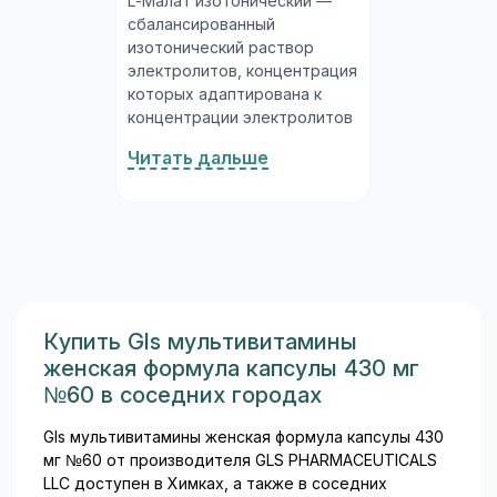
L-Малат изотонический —
сбалансированный
изотонический раствор
электролитов, концентрация
которых адаптирована к
концентрации электролитов
плазмы крови. Действующие
Читать дальше
вещества: натрия хлорид,
калия хлорид, кальция
хлорид, магния хлорид и
малат натрия. Малат натрия
— это соль яблочной
кислоты, которая входит в
цикл Кребса (основной путь
клеточного энергетического
Купить Gls мультивитамины
обмена) и при
женская формула капсулы 430 мг
метаболизации даёт
№60 в соседних городах
бикарбонатный эквивалент,
оказывая тем самым
Gls мультивитамины женская формула капсулы 430
буферное
мг №60 от производителя GLS PHARMACEUTICALS
антиацидотическое
LLC доступен в Химках, а также в соседних
действие...