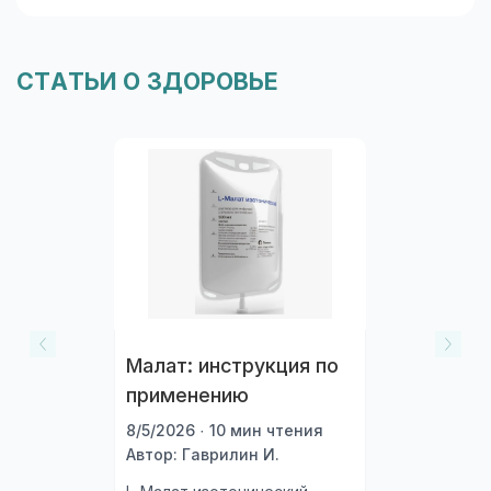
ограничения (аллергии/непереносимость).
Информация о составе указана на упаковке и в
карточке товара. При сомнениях
СТАТЬИ О ЗДОРОВЬЕ
проконсультируйтесь со специалистом.
Малат: инструкция по
применению
8/5/2026 · 10 мин чтения
Автор: Гаврилин И.