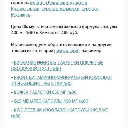
городах:
купить в Королеве
,
купить в
Красногорске
,
купить в Балашихе
,
купить в
Мытищах
.
Цена Gls мультивитамины женская формула капсулы
430 мг №60 в Химках от 465 руб.
Мы рекомендуем обратить внимание и на другие
товары из категории
Гинекология
, например:
-
КИПКАЛМ ГИНЕКОЛЬ ТАБЛЕТКИ ПОКРЫТЫЕ
ОБОЛОЧКОЙ 0,24 Г №60
-
RRONT ВИТАМИННО-МИНЕРАЛЬНЫЙ КОМПЛЕКС
ДЛЯ ЖЕНЩИН ТАБЛЕТКИ №15
-
ВОЖЕЯ ТАБЛЕТКИ 650 МГ №30
-
GLS МЕНАРЕС КАПСУЛЫ 430 МГ №60
-
KWC СОЕВЫЙ ИЗОФЛАВОН КАПСУЛЫ 249,5 МГ
№60