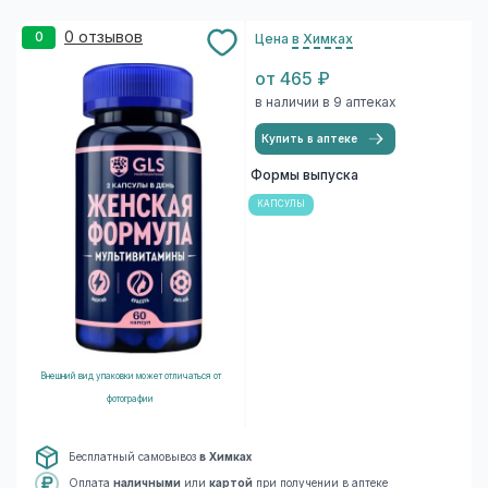
0 отзывов
0
Цена
в Химках
от 465 ₽
в наличии в 9 аптеках
Купить в аптеке
Формы выпуска
КАПСУЛЫ
Внешний вид упаковки может отличаться от
фотографии
Бесплатный самовывоз
в Химках
Оплата
наличными
или
картой
при получении в аптеке