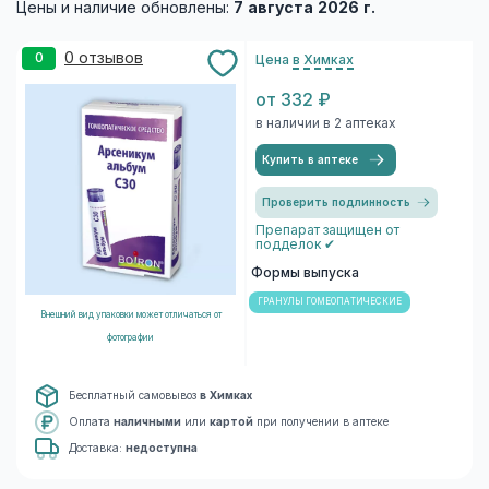
Цены и наличие обновлены:
7 августа 2026 г.
0 отзывов
0
Цена
в Химках
от 332 ₽
в наличии в 2 аптеках
Купить в аптеке
Проверить подлинность
Препарат защищен от
подделок ✔
Формы выпуска
ГРАНУЛЫ ГОМЕОПАТИЧЕСКИЕ
Внешний вид упаковки может отличаться от
фотографии
Бесплатный самовывоз
в Химках
Оплата
наличными
или
картой
при получении в аптеке
Доставка:
недоступна