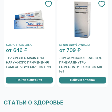
подтвердить.
После этого запустится камера вашего
устройства. Необходимо навести на
штрихкод, который находится на одном из
торцов коробки, и отсканировать его.
После того, как сканер распознает штрихкод,
подождите несколько секунд, и вы увидете
Купить ТРАУМЕЛЬ С
Купить ЛИМФОМИОЗОТ
информацию о коробке.
от 646 ₽
от 709 ₽
Перейти к проверке подлинности
ТРАУМЕЛЬ С МАЗЬ ДЛЯ
ЛИМФОМИОЗОТ КАПЛИ ДЛЯ
НАРУЖНОГО ПРИМЕНЕНИЯ
ПРИЕМА ВНУТРЬ
ГОМЕОПАТИЧЕСКАЯ 50 Г №1
ГОМЕОПАТИЧЕСКИЕ 30 МЛ
№1
Найти в аптеках
Найти в аптеках
СТАТЬИ О ЗДОРОВЬЕ