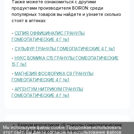
Также можете ознакомиться с другими
продуктами производителя BOIRON: среди
популярных товаров вы найдете и узнаете сколько
стоят в аптеках:
-
СЕПИЯ ОФФИЦИНАЛИС ГРАНУЛЫ
ГОМЕОПАТИЧЕСКИЕ 4 Г №1
-
СУЛЬФУР ГРАНУЛЫ ГОМЕОПАТИЧЕСКИЕ 4 Г №1
-
НУКС ВОМИКА С15 ГРАНУЛЫ ГОМЕОПАТИЧЕСКИЕ
15 Г №1
-
МАГНЕЗИЯ ФОСФОРИКА С9 ГРАНУЛЫ
ГОМЕОПАТИЧЕСКИЕ 4 Г №1
-
АРГЕНТУМ НИТРИКУМ ГРАНУЛЫ
ГОМЕОПАТИЧЕСКИЕ 4 Г №1
Калиум муриатикум c9 гранулы гомеопатические
Мы используем файлы cookie. Продолжая использовать
4 г №1 в Химках: цены в Химках.
этот сайт, Вы даете согласие на использование файлов