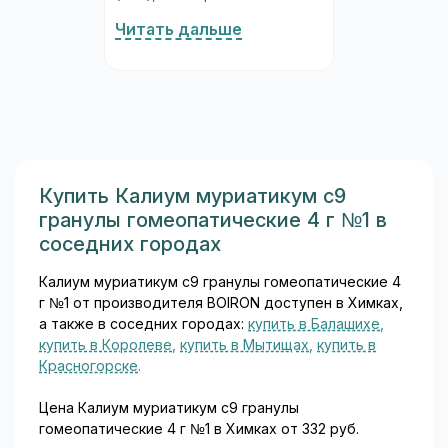
кислота 60 мг. Комбинация
Читать дальше
принципиальна:
аскорбиновая кислота
(витамин C) поддерживает
железо в восстановленной
(двухвалентной) форме,
которая всасывается в
несколько раз эффективнее
трёхвалентной. Такая
Купить Калиум муриатикум c9
конструкция состава
гранулы гомеопатические 4 г №1 в
обеспечивает хорошую
соседних городах
биодоступность при
минимальной дозе...
Калиум муриатикум c9 гранулы гомеопатические 4
г №1 от производителя BOIRON доступен в Химках,
а также в соседних городах:
купить в Балашихе
,
купить в Королеве
,
купить в Мытищах
,
купить в
Красногорске
.
Цена Калиум муриатикум c9 гранулы
гомеопатические 4 г №1 в Химках от 332 руб.