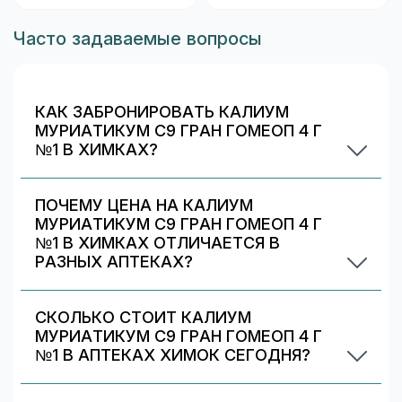
Часто задаваемые вопросы
КАК ЗАБРОНИРОВАТЬ КАЛИУМ
МУРИАТИКУМ C9 ГРАН ГОМЕОП 4 Г
№1 В ХИМКАХ?
Выберите аптеку в блоке «Наличие и цены»
(цена от 332 ₽) и нажмите «Забронировать»
ПОЧЕМУ ЦЕНА НА КАЛИУМ
(если доступно). После оформления получите
МУРИАТИКУМ C9 ГРАН ГОМЕОП 4 Г
номер заказа и выкупите препарат в аптеке.
№1 В ХИМКАХ ОТЛИЧАЕТСЯ В
РАЗНЫХ АПТЕКАХ?
Цены и скидки устанавливают сами аптечные
сети. На 009.рф вы видите предложения
СКОЛЬКО СТОИТ КАЛИУМ
разных аптек в Химках — выбирайте самое
МУРИАТИКУМ C9 ГРАН ГОМЕОП 4 Г
выгодное и удобное по адресу/времени
№1 В АПТЕКАХ ХИМОК СЕГОДНЯ?
работы.
По данным на 7 августа 2026 г., минимальная
цена Калиум муриатикум c9 гран гомеоп 4 г №1