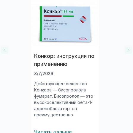
После этого запустится камера вашего
устройства. Необходимо навести на
штрихкод, который находится на одном из
торцов коробки, и отсканировать его.
После того, как сканер распознает штрихкод,
подождите несколько секунд, и вы увидете
информацию о коробке.
Перейти к проверке подлинности
Конкор: инструкция по
применению
8/7/2026
Действующее вещество
Конкора — бисопролола
фумарат. Бисопролол — это
высокоселективный бета-1-
адреноблокатор: он
преимущественно
блокирует бета-1-
адренорецепторы сердца,
Читать дальше