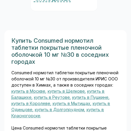
практически не затрагивая
бета-2-рецепторы бронхов
и периферических сосудов.
Благодаря этой
избирательности Конкор
считается одним из
наиболее удобных и
Купить Consumed нормотил
безопасных бета-
таблетки покрытые пленочной
блокаторов в
оболочкой 10 мг №30 в соседних
кардиологической практике...
городах
Consumed нормотил таблетки покрытые пленочной
оболочкой 10 мг №30 от производителя ИРИС ООО
доступен в Химках, а также в соседних городах:
купить в Москве
,
купить в Щелкове
,
купить в
Балашихе
,
купить в Реутове
,
купить в Пушкине
,
купить в Королеве
,
купить в Мытищах
,
купить в
Одинцове
,
купить в Долгопрудном
,
купить в
Красногорске
.
Цена Consumed нормотил таблетки покрытые