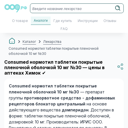
Аналоги
О товаре
Где купить
Инструкции
Отзывы
FAQ
Каталог
Лекарства
Consumed нормотил таблетки покрытые пленочной
оболочкой 10 мг №30
Consumed нормотил таблетки покрытые
пленочной оболочкой 10 мг №30 — цены в
аптеках Химок
✔
Consumed нормотил таблетки покрытые
пленочной оболочкой 10 мг №30
— препарат
группы
противорвотное средство - дофаминовых
рецепторов блокатор центральный
на основе
действующего вещества
домперидон
. Доступен в
форме: таблетки покрытые пленочной оболочкой,
дозировкой: 10 мг. Производитель: ИРИС ООО.