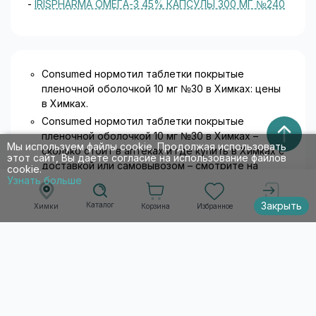
-
IRISPHARMA ОМЕГА-3 45% КАПСУЛЫ 300 МГ №240
Consumed нормотил таблетки покрытые
пленочной оболочкой 10 мг №30 в Химках: цены
в Химках.
Consumed нормотил таблетки покрытые
пленочной оболочкой 10 мг №30 в Химках –
Мы используем файлы cookie. Продолжая использовать
сколько стоит в аптеках и где купить в Химках с
этот сайт, Вы даете согласие на использование файлов
доставкой или самовывозом – смотрите на
cookie.
009.рф.
Узнать больше
Нормотил: инструкция по применению
.
Закрыть
Каталог
Корзина
Избранное
Химки
Войти
Информация о товарах носит ознакомительный
характер и не является публичной офертой.
Аналоги Нормотил в ближайших
городах