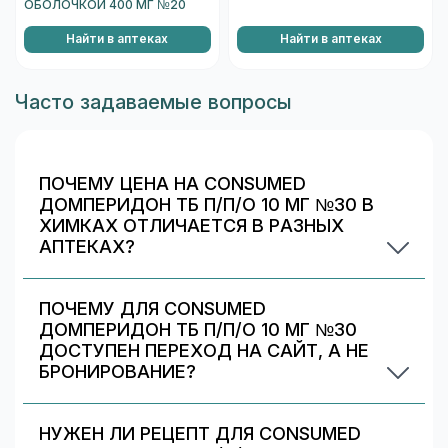
ОБОЛОЧКОЙ 400 МГ №20
Найти в аптеках
Найти в аптеках
Часто задаваемые вопросы
ПОЧЕМУ ЦЕНА НА CONSUMED
ДОМПЕРИДОН ТБ П/П/О 10 МГ №30 В
ХИМКАХ ОТЛИЧАЕТСЯ В РАЗНЫХ
АПТЕКАХ?
Цены и скидки устанавливают сами аптечные
сети. На 009.рф вы видите предложения
ПОЧЕМУ ДЛЯ CONSUMED
разных аптек в Химках — выбирайте самое
ДОМПЕРИДОН ТБ П/П/О 10 МГ №30
выгодное и удобное по адресу/времени
ДОСТУПЕН ПЕРЕХОД НА САЙТ, А НЕ
работы.
БРОНИРОВАНИЕ?
Некоторые предложения передаются
партнёрами/аптеками только в формате
НУЖЕН ЛИ РЕЦЕПТ ДЛЯ CONSUMED
перехода на их сайт. Вы можете выбрать