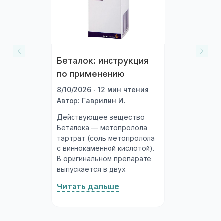
Беталок: инструкция
по применению
8/10/2026 · 12 мин чтения
Автор: Гаврилин И.
Действующее вещество
Беталока — метопролола
тартрат (соль метопролола
с виннокаменной кислотой).
В оригинальном препарате
выпускается в двух
лекарственных формах с
Читать дальше
разными
фармакокинетическими
профилями. Беталок