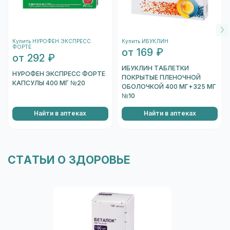
торцов коробки, и отсканировать его.
После того, как сканер распознает штрихкод,
подождите несколько секунд, и вы увидете
Купить НУРОФЕН ЭКСПРЕСС
Купить ИБУКЛИН
информацию о коробке.
ФОРТЕ
от 169 ₽
Перейти к проверке подлинности
от 292 ₽
ИБУКЛИН ТАБЛЕТКИ
НУРОФЕН ЭКСПРЕСС ФОРТЕ
ПОКРЫТЫЕ ПЛЕНОЧНОЙ
КАПСУЛЫ 400 МГ №20
ОБОЛОЧКОЙ 400 МГ+325 МГ
№10
Найти в аптеках
Найти в аптеках
СТАТЬИ О ЗДОРОВЬЕ