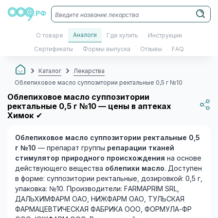
Аналоги
О товаре
Где купить
Инструкции
Сертификаты
Формы выпуска
Отзывы
FAQ
Каталог
Лекарства
Облепиховое масло суппозитории ректальные 0,5 г №10
Облепиховое масло суппозитории
ректальные 0,5 г №10 — цены в аптеках
Химок
✔
Облепиховое масло суппозитории ректальные 0,5
г №10
— препарат группы
репарации тканей
стимулятор природного происхождения
на основе
действующего вещества
облепихи масло
. Доступен
в форме: суппозитории ректальные, дозировкой: 0,5 г,
упаковка: №10. Производители: FARMAPRIM SRL,
ДАЛЬХИМФАРМ ОАО, НИЖФАРМ ОАО, ТУЛЬСКАЯ
ФАРМАЦЕВТИЧЕСКАЯ ФАБРИКА OOO, ФОРМУЛА-ФР