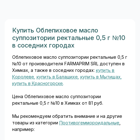
(обычные таблетки)
содержит 50 или 100 мг
метопролола тартрата...
Купить Облепиховое масло
суппозитории ректальные 0,5 г №10
в соседних городах
Облепиховое масло суппозитории ректальные 0,5 г
№10 от производителя FARMAPRIM SRL доступен в
Химках, а также в соседних городах:
купить в
Королеве
,
купить в Балашихе
,
купить в Мытищах
,
купить в Красногорске
.
Цена Облепиховое масло суппозитории
ректальные 0,5 г №10 в Химках от 81 руб.
Мы рекомендуем обратить внимание и на другие
товары из категории
Противогеммороидальные
,
например: