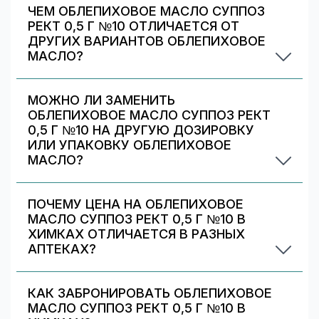
ЧЕМ ОБЛЕПИХОВОЕ МАСЛО СУППОЗ
РЕКТ 0,5 Г №10 ОТЛИЧАЕТСЯ ОТ
ДРУГИХ ВАРИАНТОВ ОБЛЕПИХОВОЕ
МАСЛО?
Облепиховое масло суппоз рект 0,5 г №10
отличается дозировкой/объёмом/упаковкой. В
МОЖНО ЛИ ЗАМЕНИТЬ
блоке «Формы выпуска» можно сравнить цены
ОБЛЕПИХОВОЕ МАСЛО СУППОЗ РЕКТ
и наличие по другим вариантам.
0,5 Г №10 НА ДРУГУЮ ДОЗИРОВКУ
ИЛИ УПАКОВКУ ОБЛЕПИХОВОЕ
МАСЛО?
Иногда аптека может предложить другой
вариант Облепиховое масло. На странице есть
ПОЧЕМУ ЦЕНА НА ОБЛЕПИХОВОЕ
список альтернативных дозировок/упаковок
МАСЛО СУППОЗ РЕКТ 0,5 Г №10 В
— сравните наличие и цену. Подбор дозировки
ХИМКАХ ОТЛИЧАЕТСЯ В РАЗНЫХ
должен выполняться врачом.
АПТЕКАХ?
Цены и скидки устанавливают сами аптечные
сети. На 009.рф вы видите предложения
КАК ЗАБРОНИРОВАТЬ ОБЛЕПИХОВОЕ
разных аптек в Химках — выбирайте самое
МАСЛО СУППОЗ РЕКТ 0,5 Г №10 В
выгодное и удобное по адресу/времени