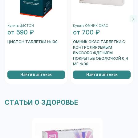
торцов коробки, и отсканировать его.
После того, как сканер распознает штрихкод,
подождите несколько секунд, и вы увидете
Купить ЦИСТОН
Купить ОМНИК ОКАС
информацию о коробке.
от 590 ₽
от 700 ₽
Перейти к проверке подлинности
ЦИСТОН ТАБЛЕТКИ №100
ОМНИК ОКАС ТАБЛЕТКИ С
КОНТРОЛИРУЕМЫМ
ВЫСВОБОЖДЕНИЕМ
ПОКРЫТЫЕ ОБОЛОЧКОЙ 0,4
МГ №30
Найти в аптеках
Найти в аптеках
СТАТЬИ О ЗДОРОВЬЕ