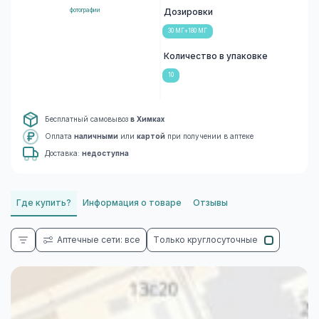
фотографии
Дозировки
30 МГ+180 МГ
Количество в упаковке
10
Бесплатный самовывоз
в Химках
Оплата
наличными
или
картой
при получении в аптеке
Доставка:
недоступна
Где купить?
Информация о товаре
Отзывы
Аптечные сети: все
Только круглосуточные