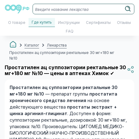
Где купить
О товаре
Инструкции
Сертификаты
Отзывы
FAQ
Каталог
Лекарства
Простатилен ац суппозитории ректальные 30 мг+180 мг
№10
Простатилен ац суппозитории ректальные 30
мг+180 мг №10 — цены в аптеках Химок
✔
Простатилен ац суппозитории ректальные 30
мг+180 мг №10
— препарат группы
простатита
хронического средство лечения
на основе
действующего вещества
простаты экстракт +
цинка аргинил-глицинат
. Доступен в форме:
суппозитории ректальные, дозировкой: 30 мг+180 мг,
упаковка: №10. Производитель: ЦИТОМЕД МЕДИКО-
БИОЛОГИЧЕСКИЙ НАУЧНО-ПРОИЗВОДСТВЕННЫЙ