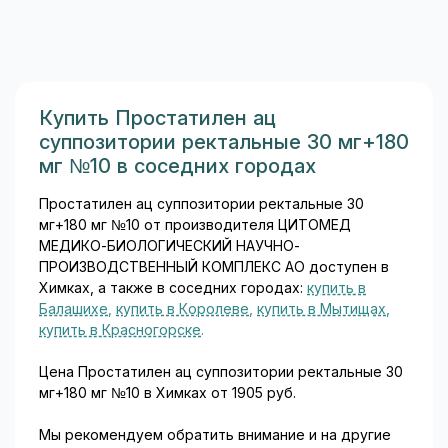
режим): упаковка содержит
28 таблеток — 14 белых
(эстрадиол 1 мг) и 14 серых
(эстрадиол 1 мг +
дидрогестерон 10 мг)...
Купить Простатилен ац
суппозитории ректальные 30 мг+180
мг №10 в соседних городах
Простатилен ац суппозитории ректальные 30
мг+180 мг №10 от производителя ЦИТОМЕД
МЕДИКО-БИОЛОГИЧЕСКИЙ НАУЧНО-
ПРОИЗВОДСТВЕННЫЙ КОМПЛЕКС АО доступен в
Химках, а также в соседних городах:
купить в
Балашихе
,
купить в Королеве
,
купить в Мытищах
,
купить в Красногорске
.
Цена Простатилен ац суппозитории ректальные 30
мг+180 мг №10 в Химках от 1905 руб.
Мы рекомендуем обратить внимание и на другие