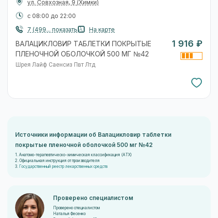
ул. Совхозная, 9
(Химки)
с 08:00 до 22:00
7 (499... показать
На карте
1 916 ₽
ВАЛАЦИКЛОВИР ТАБЛЕТКИ ПОКРЫТЫЕ
ПЛЕНОЧНОЙ ОБОЛОЧКОЙ 500 МГ №42
Шрея Лайф Саенсиз Пвт Лтд
Источники информации об Валацикловир таблетки
покрытые пленочной оболочкой 500 мг №42
1. Анатомо-терапевтическо-химическая классификация (ATX)
2. Официальная инструкция от производителя
3.
Государственный реестр лекарственных средств
Проверено специалистом
Проверено специалистом
Наталья Фесенко