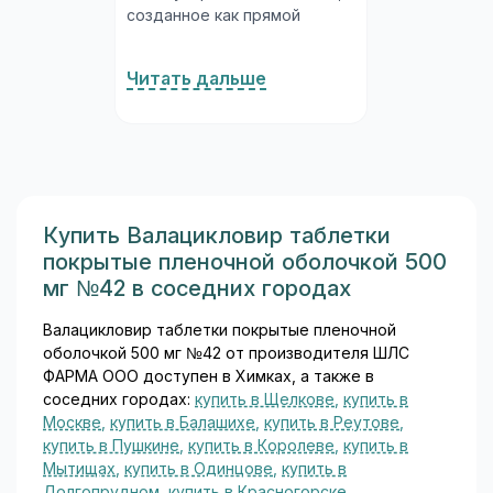
созданное как прямой
ингибитор фактора Xa
системы свёртывания крови.
Читать дальше
Апиксабан разработан
совместно компаниями
Bristol-Myers Squibb и Pfizer и
широко используется в
кардиологии, ортопедии и
флебологии с 2011 года...
Купить Валацикловир таблетки
покрытые пленочной оболочкой 500
мг №42 в соседних городах
Валацикловир таблетки покрытые пленочной
оболочкой 500 мг №42 от производителя ШЛС
ФАРМА ООО доступен в Химках, а также в
соседних городах:
купить в Щелкове
,
купить в
Москве
,
купить в Балашихе
,
купить в Реутове
,
купить в Пушкине
,
купить в Королеве
,
купить в
Мытищах
,
купить в Одинцове
,
купить в
Долгопрудном
,
купить в Красногорске
.