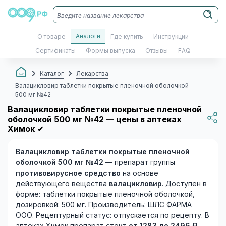
Аналоги
О товаре
Где купить
Инструкции
Сертификаты
Формы выпуска
Отзывы
FAQ
Каталог
Лекарства
Валацикловир таблетки покрытые пленочной оболочкой
500 мг №42
Валацикловир таблетки покрытые пленочной
оболочкой 500 мг №42 — цены в аптеках
Химок
✔
Валацикловир таблетки покрытые пленочной
оболочкой 500 мг №42
— препарат группы
противовирусное средство
на основе
действующего вещества
валацикловир
. Доступен в
форме: таблетки покрытые пленочной оболочкой,
дозировкой: 500 мг. Производитель: ШЛС ФАРМА
ООО. Рецептурный статус: отпускается по рецепту. В