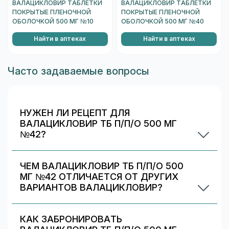
ВАЛАЦИКЛОВИР ТАБЛЕТКИ
ВАЛАЦИКЛОВИР ТАБЛЕТКИ
ПОКРЫТЫЕ ПЛЕНОЧНОЙ
ПОКРЫТЫЕ ПЛЕНОЧНОЙ
ОБОЛОЧКОЙ 500 МГ №10
ОБОЛОЧКОЙ 500 МГ №40
Найти в аптеках
Найти в аптеках
Часто задаваемые вопросы
НУЖЕН ЛИ РЕЦЕПТ ДЛЯ
ВАЛАЦИКЛОВИР ТБ П/П/О 500 МГ
№42?
Да. При отпуске рецептурных препаратов
аптека может запросить рецепт/назначение.
ЧЕМ ВАЛАЦИКЛОВИР ТБ П/П/О 500
Уточняйте правила у выбранной аптеки.
МГ №42 ОТЛИЧАЕТСЯ ОТ ДРУГИХ
ВАРИАНТОВ ВАЛАЦИКЛОВИР?
Валацикловир тб п/п/о 500 мг №42 отличается
дозировкой/объёмом/упаковкой. В блоке
КАК ЗАБРОНИРОВАТЬ
«Формы выпуска» можно сравнить цены и