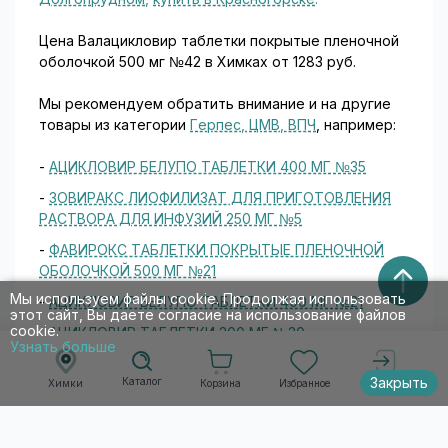
Цена Валацикловир таблетки покрытые пленочной
оболочкой 500 мг №42 в Химках от 1283 руб.
Мы рекомендуем обратить внимание и на другие
товары из категории
Герпес, ЦМВ, ВПЧ
, например:
-
АЦИКЛОВИР БЕЛУПО ТАБЛЕТКИ 400 МГ №35
-
ЗОВИРАКС ЛИОФИЛИЗАТ ДЛЯ ПРИГОТОВЛЕНИЯ
РАСТВОРА ДЛЯ ИНФУЗИЙ 250 МГ №5
-
ФАВИРОКС ТАБЛЕТКИ ПОКРЫТЫЕ ПЛЕНОЧНОЙ
ОБОЛОЧКОЙ 500 МГ №21
Мы используем файлы cookie. Продолжая использовать
-
АЦИКЛОВИР БЕЛУПО ТАБЛЕТКИ 400 МГ №21
этот сайт, Вы даете согласие на использование файлов
cookie.
-
АЦИКЛОВИР ТАБЛЕТКИ 200 МГ №20
Узнать больше
Закрыть
Каталог
а также при необходимости
выполнить поиск по
Корзина
Избранное
Химки
Войти
действующему веществу -
ВАЛАЦИКЛОВИР
,
чтобы найти аналогичные товары c похожими
свойствами.