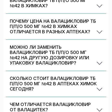
ВАЛАЦИКЛОВИР ТБ П/П/О 500 МГ
наличие по другим вариантам.
№42 В ХИМКАХ?
Выберите аптеку в блоке «Наличие и цены»
(цена от 1283 ₽) и нажмите «Забронировать»
ПОЧЕМУ ЦЕНА НА ВАЛАЦИКЛОВИР ТБ
(если доступно). После оформления получите
П/П/О 500 МГ №42 В ХИМКАХ
номер заказа и выкупите препарат в аптеке.
ОТЛИЧАЕТСЯ В РАЗНЫХ АПТЕКАХ?
Цены и скидки устанавливают сами аптечные
сети. На 009.рф вы видите предложения
МОЖНО ЛИ ЗАМЕНИТЬ
разных аптек в Химках — выбирайте самое
ВАЛАЦИКЛОВИР ТБ П/П/О 500 МГ
выгодное и удобное по адресу/времени
№42 НА ДРУГУЮ ДОЗИРОВКУ ИЛИ
работы.
УПАКОВКУ ВАЛАЦИКЛОВИР?
Иногда аптека может предложить другой
вариант Валацикловир. На странице есть
СКОЛЬКО СТОИТ ВАЛАЦИКЛОВИР ТБ
список альтернативных дозировок/упаковок
П/П/О 500 МГ №42 В АПТЕКАХ ХИМОК
— сравните наличие и цену. Подбор дозировки
СЕГОДНЯ?
должен выполняться врачом.
По данным на 7 августа 2026 г., минимальная
цена Валацикловир тб п/п/о 500 мг №42 в
ЧЕМ ОТЛИЧАЕТСЯ ВАЛАЦИКЛОВИР
аптеках Химок — 1283 ₽, максимальная —
ОТ ВАЛАЦИТЕК?