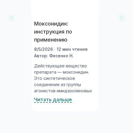
Моксонидин:
инструкция по
применению
8/5/2026 · 12 мин чтения
Автор: Фесенко Н.
Действующее вещество
препарата — моксонидин.
Это синтетическое
соединение из группы
агонистов имидазолиновых
рецепторов, которое влияет
Читать дальше
на центральную регуляцию
артериального давления.
Выпускается в нескольких
дозировках: таблетки,
покрытые плёночной