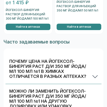
от 1 415 ₽
ЙОГЕКСОЛ-БИНЕРГИЯ
РАСТВОР ДЛЯ ИНЪЕКЦИЙ
ЙОГЕКСОЛ-БИНЕРГИЯ
350 МГ ЙОДА/МЛ 50 МЛ №1
РАСТВОР ДЛЯ ИНЪЕКЦИЙ
300 МГ ЙОДА/МЛ 100 МЛ №1
Найти в аптеках
Найти в аптеках
Часто задаваемые вопросы
ПОЧЕМУ ЦЕНА НА ЙОГЕКСОЛ-
БИНЕРГИЯ РАСТ Д/И 350 МГ ЙОДА/
МЛ 100 МЛ №1 В ХИМКАХ
ОТЛИЧАЕТСЯ В РАЗНЫХ АПТЕКАХ?
Цены и скидки устанавливают сами аптечные
сети. На 009.рф вы видите предложения
МОЖНО ЛИ ЗАМЕНИТЬ ЙОГЕКСОЛ-
разных аптек в Химках — выбирайте самое
БИНЕРГИЯ РАСТ Д/И 350 МГ ЙОДА/
выгодное и удобное по адресу/времени
МЛ 100 МЛ №1 НА ДРУГУЮ
работы.
ДОЗИРОВКУ ИЛИ УПАКОВКУ