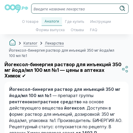
Аналоги
О товаре
Где купить
Инструкции
Формы выпуска
Отзывы
FAQ
Каталог
Лекарства
Йогексол-бинергия раствор для инъекций 350 мг йода/мл
100 мл №1
Йогексол-бинергия раствор для инъекций 350
мг йода/мл 100 мл №1 — цены в аптеках
Химок
✔
Йогексол-бинергия раствор для инъекций 350 мг
йода/мл 100 мл №1
— препарат группы
рентгеноконтрастное средство
на основе
действующего вещества
йогексол
. Доступен в
форме: раствор для инъекций, дозировкой: 350 мг
йода/мл, упаковка: №1. Производитель: БИНЕРГИЯ АО.
Рецептурный статус: отпускается по рецепту. В