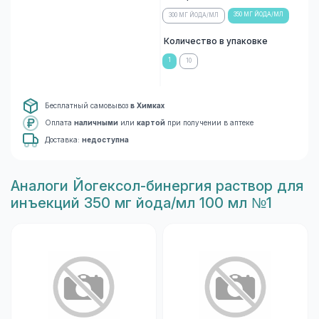
350 МГ ЙОДА/МЛ
300 МГ ЙОДА/МЛ
Количество в упаковке
1
10
Бесплатный самовывоз
в Химках
Оплата
наличными
или
картой
при получении в аптеке
Доставка:
недоступна
Aналоги Йогексол-бинергия раствор для
инъекций 350 мг йода/мл 100 мл №1