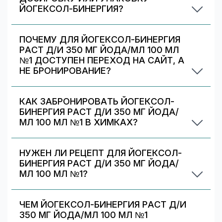
ЙОГЕКСОЛ-БИНЕРГИЯ?
Иногда аптека может предложить другой
вариант Йогексол-бинергия. На странице есть
ПОЧЕМУ ДЛЯ ЙОГЕКСОЛ-БИНЕРГИЯ
список альтернативных дозировок/упаковок
РАСТ Д/И 350 МГ ЙОДА/МЛ 100 МЛ
— сравните наличие и цену. Подбор дозировки
№1 ДОСТУПЕН ПЕРЕХОД НА САЙТ, А
должен выполняться врачом.
НЕ БРОНИРОВАНИЕ?
Некоторые предложения передаются
партнёрами/аптеками только в формате
КАК ЗАБРОНИРОВАТЬ ЙОГЕКСОЛ-
перехода на их сайт. Вы можете выбрать
БИНЕРГИЯ РАСТ Д/И 350 МГ ЙОДА/
аптеку с бронированием (если есть) или
МЛ 100 МЛ №1 В ХИМКАХ?
перейти на сайт партнёра для оформления.
Выберите аптеку в блоке «Наличие и цены»
(цена от 1493 ₽) и нажмите «Забронировать»
НУЖЕН ЛИ РЕЦЕПТ ДЛЯ ЙОГЕКСОЛ-
(если доступно). После оформления получите
БИНЕРГИЯ РАСТ Д/И 350 МГ ЙОДА/
номер заказа и выкупите препарат в аптеке.
МЛ 100 МЛ №1?
Да. При отпуске рецептурных препаратов
аптека может запросить рецепт/назначение.
ЧЕМ ЙОГЕКСОЛ-БИНЕРГИЯ РАСТ Д/И
Уточняйте правила у выбранной аптеки.
350 МГ ЙОДА/МЛ 100 МЛ №1