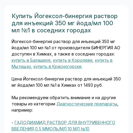
оболочкой, по 0,2 мг, 0,3 мг и
0,4 мг...
Купить Йогексол-бинергия раствор
для инъекций 350 мг йода/мл 100
мл №1 в соседних городах
Йогексол-бинергия раствор для инъекций 350 мг
йода/мл 100 мл №1 от производителя БИНЕРГИЯ АО
доступен в Химках, а также в соседних городах:
купить в Балашихе
,
купить в Королеве
,
купить в
Мытищах
,
купить в Красногорске
.
Цена Йогексол-бинергия раствор для инъекций 350
мг йода/мл 100 мл №1 в Химках от 1493 руб.
Мы рекомендуем обратить внимание и на другие
товары из категории
Диагностические препараты
,
например:
-
ГАДОДИАМИД РАСТВОР ДЛЯ ВНУТРИВЕННОГО
ВВЕДЕНИЯ 0,5 ММОЛЬ/МЛ 10 МЛ №10