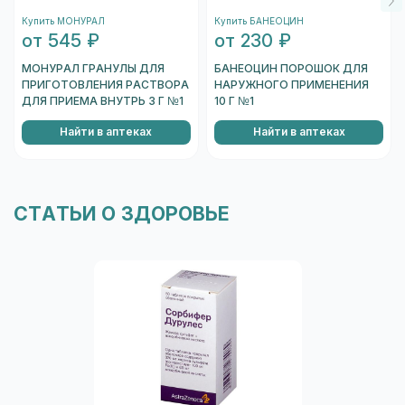
подождите несколько секунд, и вы увидете
Купить МОНУРАЛ
Купить БАНЕОЦИН
информацию о коробке.
от 545 ₽
от 230 ₽
Перейти к проверке подлинности
МОНУРАЛ ГРАНУЛЫ ДЛЯ
БАНЕОЦИН ПОРОШОК ДЛЯ
ПРИГОТОВЛЕНИЯ РАСТВОРА
НАРУЖНОГО ПРИМЕНЕНИЯ
ДЛЯ ПРИЕМА ВНУТРЬ 3 Г №1
10 Г №1
Найти в аптеках
Найти в аптеках
СТАТЬИ О ЗДОРОВЬЕ