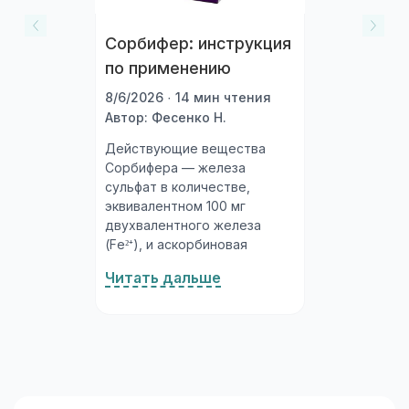
Сорбифер: инструкция
по применению
8/6/2026 · 14 мин чтения
Автор: Фесенко Н.
Действующие вещества
Сорбифера — железа
сульфат в количестве,
эквивалентном 100 мг
двухвалентного железа
(Fe²⁺), и аскорбиновая
кислота 60 мг. Комбинация
Читать дальше
принципиальна:
аскорбиновая кислота
(витамин C) поддерживает
железо в восстановленной
(двухвалентной) форме,
которая всасывается в
несколько раз эффективнее