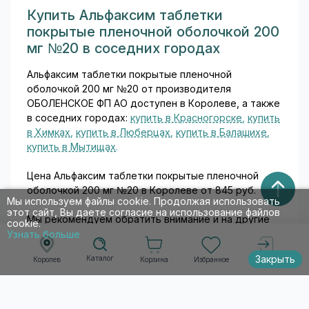
трёхвалентной. Такая
Купить Альфаксим таблетки
конструкция состава
покрытые пленочной оболочкой 200
обеспечивает хорошую
мг №20 в соседних городах
биодоступность при
минимальной дозе...
Альфаксим таблетки покрытые пленочной
оболочкой 200 мг №20 от производителя
ОБОЛЕНСКОЕ ФП АО доступен в Королеве, а также
в соседних городах:
купить в Красногорске
,
купить
в Химках
,
купить в Люберцах
,
купить в Балашихе
,
купить в Мытищах
.
Цена Альфаксим таблетки покрытые пленочной
оболочкой 200 мг №20 в Королеве от 845 руб.
Мы используем файлы cookie. Продолжая использовать
этот сайт, Вы даете согласие на использование файлов
Мы рекомендуем обратить внимание и на другие
cookie.
товары из категории
Бронхит
, например:
Узнать больше
Закрыть
Каталог
Корзина
Избранное
Королев
Войти
-
АБАКТАЛ ТАБЛЕТКИ ПОКРЫТЫЕ ОБОЛОЧКОЙ 400
МГ №10
-
АБАКТАЛ ТАБЛЕТКИ ПОКРЫТЫЕ ОБОЛОЧКОЙ 400