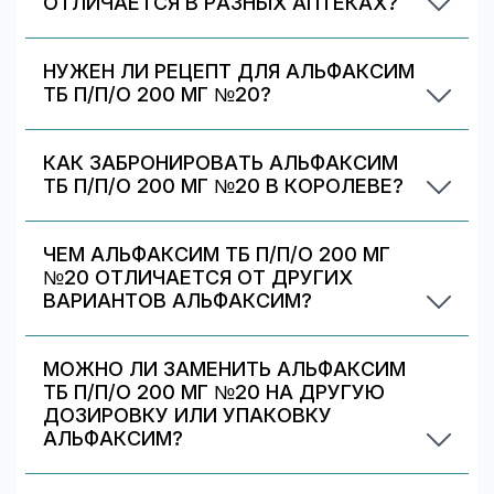
ОТЛИЧАЕТСЯ В РАЗНЫХ АПТЕКАХ?
Цены и скидки устанавливают сами аптечные
сети. На 009.рф вы видите предложения
НУЖЕН ЛИ РЕЦЕПТ ДЛЯ АЛЬФАКСИМ
разных аптек в Королеве — выбирайте самое
ТБ П/П/О 200 МГ №20?
выгодное и удобное по адресу/времени
Да. При отпуске рецептурных препаратов
работы.
аптека может запросить рецепт/назначение.
КАК ЗАБРОНИРОВАТЬ АЛЬФАКСИМ
Уточняйте правила у выбранной аптеки.
ТБ П/П/О 200 МГ №20 В КОРОЛЕВЕ?
Выберите аптеку в блоке «Наличие и цены»
(цена от 845 ₽) и нажмите «Забронировать»
ЧЕМ АЛЬФАКСИМ ТБ П/П/О 200 МГ
(если доступно). После оформления получите
№20 ОТЛИЧАЕТСЯ ОТ ДРУГИХ
номер заказа и выкупите препарат в аптеке.
ВАРИАНТОВ АЛЬФАКСИМ?
Альфаксим тб п/п/о 200 мг №20 отличается
дозировкой/объёмом/упаковкой. В блоке
МОЖНО ЛИ ЗАМЕНИТЬ АЛЬФАКСИМ
«Формы выпуска» можно сравнить цены и
ТБ П/П/О 200 МГ №20 НА ДРУГУЮ
наличие по другим вариантам.
ДОЗИРОВКУ ИЛИ УПАКОВКУ
АЛЬФАКСИМ?
Иногда аптека может предложить другой
вариант Альфаксим. На странице есть список