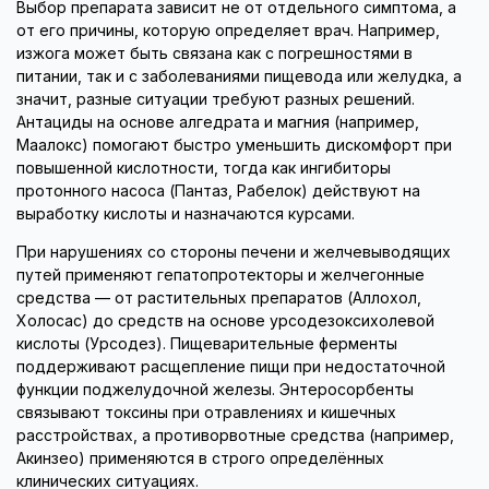
Выбор препарата зависит не от отдельного симптома, а
от его причины, которую определяет врач. Например,
изжога может быть связана как с погрешностями в
питании, так и с заболеваниями пищевода или желудка, а
значит, разные ситуации требуют разных решений.
Антациды на основе алгедрата и магния (например,
Маалокс) помогают быстро уменьшить дискомфорт при
повышенной кислотности, тогда как ингибиторы
протонного насоса (Пантаз, Рабелок) действуют на
выработку кислоты и назначаются курсами.
При нарушениях со стороны печени и желчевыводящих
путей применяют гепатопротекторы и желчегонные
средства — от растительных препаратов (Аллохол,
Холосас) до средств на основе урсодезоксихолевой
кислоты (Урсодез). Пищеварительные ферменты
поддерживают расщепление пищи при недостаточной
функции поджелудочной железы. Энтеросорбенты
связывают токсины при отравлениях и кишечных
расстройствах, а противорвотные средства (например,
Акинзео) применяются в строго определённых
клинических ситуациях.