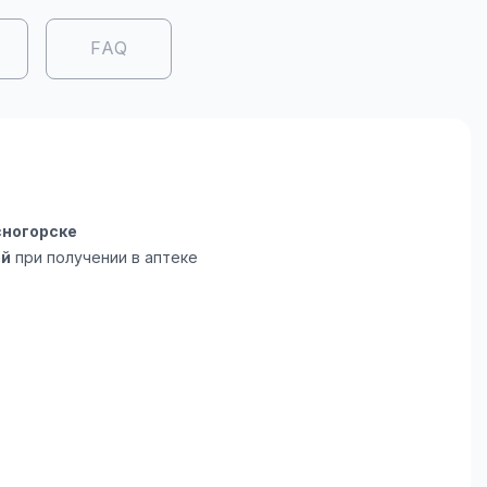
FAQ
сногорске
ой
при получении в аптеке