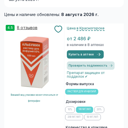
Цены и наличие обновлены:
8 августа 2026 г.
8 отзывов
4.5
Цена
в Красногорске
от 2 486 ₽
в наличии в 8 аптеках
Купить в аптеке
Проверить подлинность
Препарат защищен от
подделок ✔
Формы выпуска
РАСТВОР ДЛЯ ИНФУЗИЙ
Внешний вид упаковки может отличаться от
фотографии
Дозировки
100 МГ/МЛ
10%
20%
200 МГ/МЛ
50 МГ/МЛ
Количество в упаковке