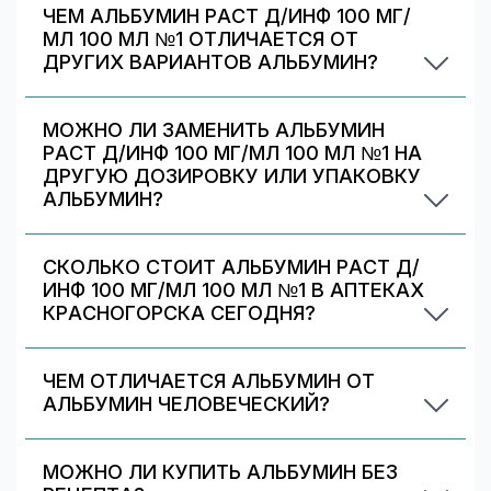
ЧЕМ АЛЬБУМИН РАСТ Д/ИНФ 100 МГ/
(если доступно). После оформления получите
МЛ 100 МЛ №1 ОТЛИЧАЕТСЯ ОТ
номер заказа и выкупите препарат в аптеке.
ДРУГИХ ВАРИАНТОВ АЛЬБУМИН?
Альбумин раст д/инф 100 мг/мл 100 мл №1
отличается дозировкой/объёмом/упаковкой. В
МОЖНО ЛИ ЗАМЕНИТЬ АЛЬБУМИН
блоке «Формы выпуска» можно сравнить цены
РАСТ Д/ИНФ 100 МГ/МЛ 100 МЛ №1 НА
и наличие по другим вариантам.
ДРУГУЮ ДОЗИРОВКУ ИЛИ УПАКОВКУ
АЛЬБУМИН?
Иногда аптека может предложить другой
вариант Альбумин. На странице есть список
СКОЛЬКО СТОИТ АЛЬБУМИН РАСТ Д/
альтернативных дозировок/упаковок —
ИНФ 100 МГ/МЛ 100 МЛ №1 В АПТЕКАХ
сравните наличие и цену. Подбор дозировки
КРАСНОГОРСКА СЕГОДНЯ?
должен выполняться врачом.
По данным на 8 августа 2026 г., минимальная
цена Альбумин раст д/инф 100 мг/мл 100 мл №1
ЧЕМ ОТЛИЧАЕТСЯ АЛЬБУМИН ОТ
в аптеках Красногорска — 2486 ₽,
АЛЬБУМИН ЧЕЛОВЕЧЕСКИЙ?
максимальная — 4768 ₽. Стоимость
Альбумин и АЛЬБУМИН ЧЕЛОВЕЧЕСКИЙ
устанавливает каждая аптека, поэтому в
относятся к аналогам и могут отличаться
разных сетях и районах она различается.
МОЖНО ЛИ КУПИТЬ АЛЬБУМИН БЕЗ
действующим веществом, формой выпуска,