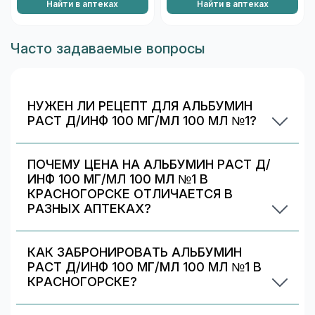
Найти в аптеках
Найти в аптеках
Часто задаваемые вопросы
НУЖЕН ЛИ РЕЦЕПТ ДЛЯ АЛЬБУМИН
РАСТ Д/ИНФ 100 МГ/МЛ 100 МЛ №1?
Да. При отпуске рецептурных препаратов
аптека может запросить рецепт/назначение.
ПОЧЕМУ ЦЕНА НА АЛЬБУМИН РАСТ Д/
Уточняйте правила у выбранной аптеки.
ИНФ 100 МГ/МЛ 100 МЛ №1 В
КРАСНОГОРСКЕ ОТЛИЧАЕТСЯ В
РАЗНЫХ АПТЕКАХ?
Цены и скидки устанавливают сами аптечные
сети. На 009.рф вы видите предложения
КАК ЗАБРОНИРОВАТЬ АЛЬБУМИН
разных аптек в Красногорске — выбирайте
РАСТ Д/ИНФ 100 МГ/МЛ 100 МЛ №1 В
самое выгодное и удобное по адресу/времени
КРАСНОГОРСКЕ?
работы.
Выберите аптеку в блоке «Наличие и цены»
(цена от 2486 ₽) и нажмите «Забронировать»