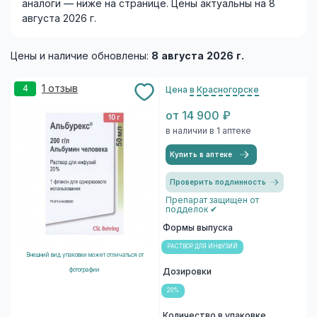
аналоги — ниже на странице. Цены актуальны на 8
августа 2026 г.
Цены и наличие обновлены:
8 августа 2026 г.
1 отзыв
4
Цена
в Красногорске
от 14 900 ₽
в наличии в 1 аптеке
Купить в аптеке
Проверить подлинность
Препарат защищен от
подделок ✔
Формы выпуска
РАСТВОР ДЛЯ ИНФУЗИЙ
Внешний вид упаковки может отличаться от
фотографии
Дозировки
20%
Количество в упаковке