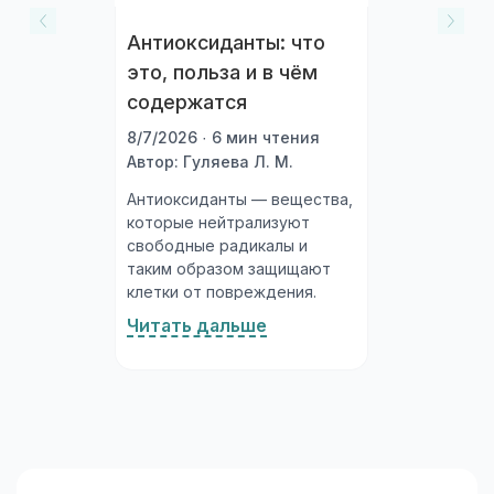
Антиоксиданты: что
это, польза и в чём
содержатся
8/7/2026 · 6 мин чтения
Автор: Гуляева Л. М.
Антиоксиданты — вещества,
которые нейтрализуют
свободные радикалы и
таким образом защищают
клетки от повреждения.
Организм производит их
Читать дальше
сам, а часть получает с
пищей. Богатые
антиоксидантами продукты
— ягоды, овощи, орехи,
зелёный чай — объективно
полезны...