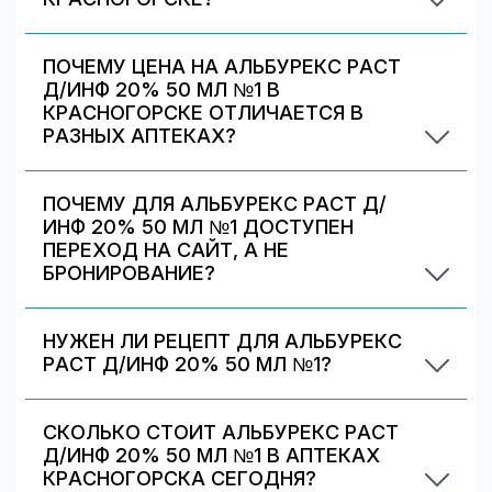
Выберите аптеку в блоке «Наличие и цены»
(цена от 14900 ₽) и нажмите «Забронировать»
ПОЧЕМУ ЦЕНА НА АЛЬБУРЕКС РАСТ
(если доступно). После оформления получите
Д/ИНФ 20% 50 МЛ №1 В
номер заказа и выкупите препарат в аптеке.
КРАСНОГОРСКЕ ОТЛИЧАЕТСЯ В
РАЗНЫХ АПТЕКАХ?
Цены и скидки устанавливают сами аптечные
сети. На 009.рф вы видите предложения
ПОЧЕМУ ДЛЯ АЛЬБУРЕКС РАСТ Д/
разных аптек в Красногорске — выбирайте
ИНФ 20% 50 МЛ №1 ДОСТУПЕН
самое выгодное и удобное по адресу/времени
ПЕРЕХОД НА САЙТ, А НЕ
работы.
БРОНИРОВАНИЕ?
Некоторые предложения передаются
партнёрами/аптеками только в формате
НУЖЕН ЛИ РЕЦЕПТ ДЛЯ АЛЬБУРЕКС
перехода на их сайт. Вы можете выбрать
РАСТ Д/ИНФ 20% 50 МЛ №1?
аптеку с бронированием (если есть) или
Да. При отпуске рецептурных препаратов
перейти на сайт партнёра для оформления.
аптека может запросить рецепт/назначение.
СКОЛЬКО СТОИТ АЛЬБУРЕКС РАСТ
Уточняйте правила у выбранной аптеки.
Д/ИНФ 20% 50 МЛ №1 В АПТЕКАХ
КРАСНОГОРСКА СЕГОДНЯ?