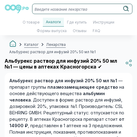
Аналоги
О товаре
Где купить
Инструкции
Формы выпуска
Отзывы
FAQ
Каталог
Лекарства
Альбурекс раствор для инфузий 20% 50 мл №1
Альбурекс раствор для инфузий 20% 50 мл
№1 — цены в аптеках Красногорска
✔
Альбурекс раствор для инфузий 20% 50 мл №1
—
препарат группы
плазмозамещающее средство
на
основе действующего вещества
альбумин
человека
. Доступен в форме: раствор для инфузий,
дозировкой: 20%, упаковка: №1. Производитель: CSL
BEHRING GMBH. Рецептурный статус: отпускается по
рецепту. В аптеках Красногорска препарат стоит
от
14900 ₽
, представлен в 1 аптеке на 3 предложения.
Полная инструкция, показания, противопоказания и