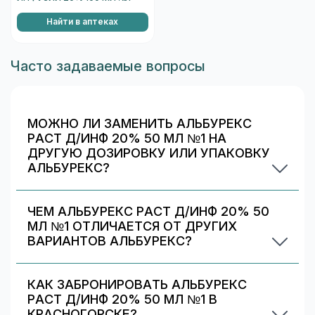
Найти в аптеках
Часто задаваемые вопросы
МОЖНО ЛИ ЗАМЕНИТЬ АЛЬБУРЕКС
РАСТ Д/ИНФ 20% 50 МЛ №1 НА
ДРУГУЮ ДОЗИРОВКУ ИЛИ УПАКОВКУ
АЛЬБУРЕКС?
Иногда аптека может предложить другой
вариант Альбурекс. На странице есть список
ЧЕМ АЛЬБУРЕКС РАСТ Д/ИНФ 20% 50
альтернативных дозировок/упаковок —
МЛ №1 ОТЛИЧАЕТСЯ ОТ ДРУГИХ
сравните наличие и цену. Подбор дозировки
ВАРИАНТОВ АЛЬБУРЕКС?
должен выполняться врачом.
Альбурекс раст д/инф 20% 50 мл №1
отличается дозировкой/объёмом/упаковкой. В
КАК ЗАБРОНИРОВАТЬ АЛЬБУРЕКС
блоке «Формы выпуска» можно сравнить цены
РАСТ Д/ИНФ 20% 50 МЛ №1 В
и наличие по другим вариантам.
КРАСНОГОРСКЕ?