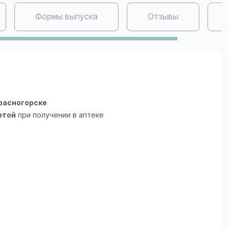
Формы выпуска
Отзывы
расногорске
ртой
при получении в аптеке