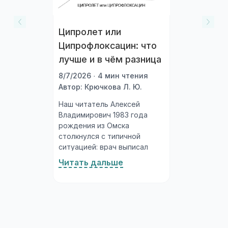
Ципролет или
Ципрофлоксацин: что
лучше и в чём разница
8/7/2026 · 4 мин чтения
Автор: Крючкова Л. Ю.
Наш читатель Алексей
Владимирович 1983 года
рождения из Омска
столкнулся с типичной
ситуацией: врач выписал
рецепт на ципрофлоксацин,
Читать дальше
а в аптеке на полке стоят и
«Ципролет», и просто
«Ципрофлоксацин»
нескольких производителей
по разным ценам. Что взять?
Давайте разберёмся...