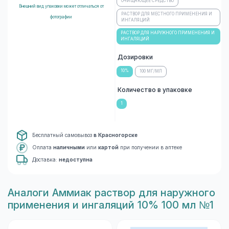
ОЧИЩАЮЩЕЕ СРЕДСТВО
Внешний вид упаковки может отличаться от
РАСТВОР ДЛЯ МЕСТНОГО ПРИМЕНЕНИЯ И
фотографии
ИНГАЛЯЦИЙ
РАСТВОР ДЛЯ НАРУЖНОГО ПРИМЕНЕНИЯ И
ИНГАЛЯЦИЙ
Дозировки
10%
100 МГ/МЛ
Количество в упаковке
1
Бесплатный самовывоз
в Красногорске
Оплата
наличными
или
картой
при получении в аптеке
Доставка:
недоступна
Aналоги Аммиак раствор для наружного
применения и ингаляций 10% 100 мл №1