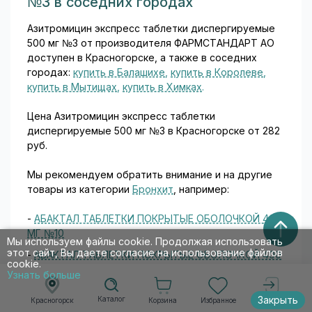
№3 в соседних городах
лекарственных формах: В
состав таблеток помимо
Азитромицин экспресс таблетки диспергируемые
нитрофурала входят
500 мг №3 от производителя ФАРМСТАНДАРТ АО
вспомогательные вещества:
доступен в Красногорске, а также в соседних
натрия хлорид и натрия
городах:
купить в Балашихе
,
купить в Королеве
,
гидрокарбонат (для
купить в Мытищах
,
купить в Химках
.
улучшения растворения)...
Цена Азитромицин экспресс таблетки
диспергируемые 500 мг №3 в Красногорске от 282
руб.
Мы рекомендуем обратить внимание и на другие
товары из категории
Бронхит
, например:
-
АБАКТАЛ ТАБЛЕТКИ ПОКРЫТЫЕ ОБОЛОЧКОЙ 400
МГ №10
Мы используем файлы cookie. Продолжая использовать
этот сайт, Вы даете согласие на использование файлов
-
АБАКТАЛ ТАБЛЕТКИ ПОКРЫТЫЕ ОБОЛОЧКОЙ 400
cookie.
МГ №10
Узнать больше
-
АБАКТАЛ ТАБЛЕТКИ ПОКРЫТЫЕ ОБОЛОЧКОЙ 400
Закрыть
Каталог
Корзина
Избранное
Красногорск
Войти
МГ №10