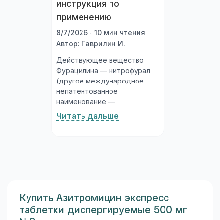
инструкция по
применению
8/7/2026 · 10 мин чтения
Автор: Гаврилин И.
Действующее вещество
Фурацилина — нитрофурал
(другое международное
непатентованное
наименование —
нитрофуразон). Это
Читать дальше
синтетическое
антибактериальное
соединение из группы
нитрофуранов, обладающее
широким спектром
активности в отношении
грамположительных и
грамотрицательных
Купить Азитромицин экспресс
бактерий. Фурацилин
таблетки диспергируемые 500 мг
выпускается в нескольких