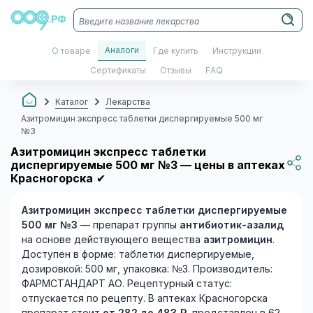
Аналоги
О товаре
Где купить
Инструкции
Сертификаты
Отзывы
FAQ
Каталог
Лекарства
Азитромицин экспресс таблетки диспергируемые 500 мг
№3
Азитромицин экспресс таблетки
диспергируемые 500 мг №3 — цены в аптеках
Красногорска
✔
Азитромицин экспресс таблетки диспергируемые
500 мг №3
— препарат группы
антибиотик-азалид
на основе действующего вещества
азитромицин
.
Доступен в форме: таблетки диспергируемые,
дозировкой: 500 мг, упаковка: №3. Производитель:
ФАРМСТАНДАРТ АО. Рецептурный статус:
отпускается по рецепту. В аптеках Красногорска