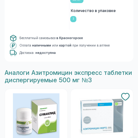
Количество в упаковке
3
Бесплатный самовывоз
в Красногорске
Оплата
наличными
или
картой
при получении в аптеке
Доставка:
недоступна
Aналоги Азитромицин экспресс таблетки
диспергируемые 500 мг №3