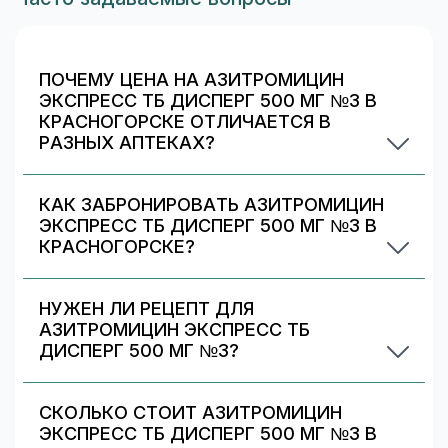
ПОЧЕМУ ЦЕНА НА АЗИТРОМИЦИН
ЭКСПРЕСС ТБ ДИСПЕРГ 500 МГ №3 В
КРАСНОГОРСКЕ ОТЛИЧАЕТСЯ В
РАЗНЫХ АПТЕКАХ?
Цены и скидки устанавливают сами аптечные
сети. На 009.рф вы видите предложения
КАК ЗАБРОНИРОВАТЬ АЗИТРОМИЦИН
разных аптек в Красногорске — выбирайте
ЭКСПРЕСС ТБ ДИСПЕРГ 500 МГ №3 В
самое выгодное и удобное по адресу/времени
КРАСНОГОРСКЕ?
работы.
Выберите аптеку в блоке «Наличие и цены»
(цена от 282 ₽) и нажмите «Забронировать»
НУЖЕН ЛИ РЕЦЕПТ ДЛЯ
(если доступно). После оформления получите
АЗИТРОМИЦИН ЭКСПРЕСС ТБ
номер заказа и выкупите препарат в аптеке.
ДИСПЕРГ 500 МГ №3?
Да. При отпуске рецептурных препаратов
аптека может запросить рецепт/назначение.
СКОЛЬКО СТОИТ АЗИТРОМИЦИН
Уточняйте правила у выбранной аптеки.
ЭКСПРЕСС ТБ ДИСПЕРГ 500 МГ №3 В