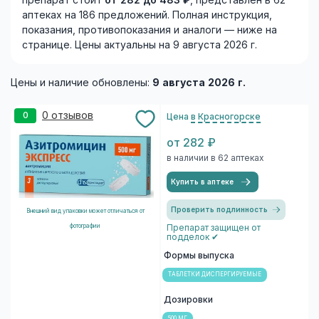
препарат стоит
от 282 до 483 ₽
, представлен в 62
аптеках на 186 предложений. Полная инструкция,
показания, противопоказания и аналоги — ниже на
странице. Цены актуальны на 9 августа 2026 г.
Цены и наличие обновлены:
9 августа 2026 г.
0 отзывов
0
Цена
в Красногорске
от 282 ₽
в наличии в 62 аптеках
Купить в аптеке
Проверить подлинность
Внешний вид упаковки может отличаться от
фотографии
Препарат защищен от
подделок ✔
Формы выпуска
ТАБЛЕТКИ ДИСПЕРГИРУЕМЫЕ
Дозировки
500 МГ