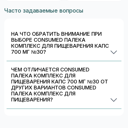
Часто задаваемые вопросы
НА ЧТО ОБРАТИТЬ ВНИМАНИЕ ПРИ
ВЫБОРЕ CONSUMED ПАЛЕКА
КОМПЛЕКС ДЛЯ ПИЩЕВАРЕНИЯ КАПС
700 МГ №30?
Проверьте состав и индивидуальные
ограничения (аллергии/непереносимость).
ЧЕМ ОТЛИЧАЕТСЯ CONSUMED
Информация о составе указана на упаковке и в
ПАЛЕКА КОМПЛЕКС ДЛЯ
карточке товара. При сомнениях
ПИЩЕВАРЕНИЯ КАПС 700 МГ №30 ОТ
проконсультируйтесь со специалистом.
ДРУГИХ ВАРИАНТОВ CONSUMED
ПАЛЕКА КОМПЛЕКС ДЛЯ
ПИЩЕВАРЕНИЯ?
Обычно различаются количество капсул/
таблеток, дозировка и упаковка. В блоке
«Формы выпуска» можно сравнить цены и
наличие в Красногорске.