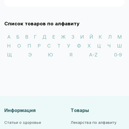
Список товаров по алфавиту
А
Б
В
Г
Д
Е
Ж
З
И
Й
К
Л
М
Н
О
П
Р
С
Т
У
Ф
Х
Ц
Ч
Ш
Щ
Э
Ю
Я
A-Z
0-9
Информация
Товары
Статьи о здоровье
Лекарства по алфавиту