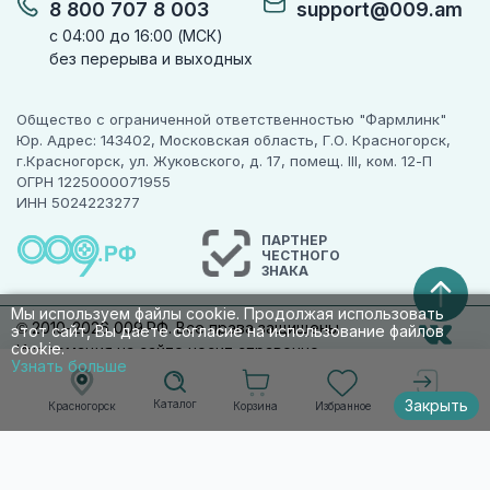
8 800 707 8 003
support@009.am
с 04:00 до 16:00 (МСК)
без перерыва и выходных
Общество с ограниченной ответственностью "Фармлинк"
Юр. Адрес: 143402, Московская область, Г.О. Красногорск,
г.Красногорск, ул. Жуковского, д. 17, помещ. III, ком. 12-П
ОГРН 1225000071955
ИНН 5024223277
ПАРТНЕР
ЧЕСТНОГО
ЗНАКА
Мы используем файлы cookie. Продолжая использовать
© 2010-2026 009.РФ. Все права защищены
этот сайт, Вы даете согласие на использование файлов
cookie.
Информация на сайте носит справочно-
Узнать больше
информационный характер и не является
публичной офертой п. 2 ст. 437 ГК РФ
Закрыть
Каталог
Корзина
Избранное
Красногорск
Войти