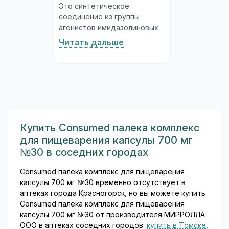
Это синтетическое
соединение из группы
агонистов имидазолиновых
рецепторов, которое влияет
Читать дальше
на центральную регуляцию
артериального давления.
Выпускается в нескольких
дозировках: таблетки,
покрытые плёночной
оболочкой, по 0,2 мг, 0,3 мг и
0,4 мг...
Купить Consumed палека комплекс
для пищеварения капсулы 700 мг
№30 в соседних городах
Consumed палека комплекс для пищеварения
капсулы 700 мг №30 временно отсутствует в
аптеках города Красногорск, но вы можете купить
Consumed палека комплекс для пищеварения
капсулы 700 мг №30 от производителя МИРРОЛЛА
ООО в аптеках соседних городов:
купить в Томске
,