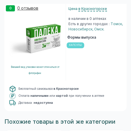
0 отзывов
0
Цена
в Красногорске
в наличии в 0 аптеках
Есть в других городах :
Томск
,
Новосибирск
,
Омск
.
Формы выпуска
КАПСУЛЫ
Внешний вид упаковки может отличаться от
фотографии
Бесплатный самовывоз
в Красногорске
Оплата
наличными
или
картой
при получении в аптеке
Доставка:
недоступна
Похожие товары в этой же категории