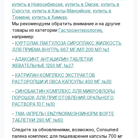
купить в Новосибирске
,
купить в Омске
,
купить в
Сургуте
,
купить в Ханты-Мансийске
,
купить в
Тюмени
,
купить в Химках
.
Мы рекомендуем обратить внимание и на другие
товары из категории
Гастроэнтерология
,
например:
-
КУРТОЛАК ЛАКТУЛОЗА СИРОПЛАКС ЖИДКОСТЬ
ДЛЯ ПРИЕМА ВНУТРЬ 667 МГ/МЛ 200 МЛ №1
-
АДАКСИНТ АНТАЦИДИН ТАБЛЕТКИ
ЖЕВАТЕЛЬНЫЕ 1250 МГ №27
-
КАТРИЛАН КОМПЛЕКС ЭКСТРАКТОВ
РАСТОРОПШИ И ОВСА КАПСУЛЫ 400 МГ №30
-
СИНОБАКТИН КОМПЛЕКС ДЛЯ МИКРОФЛОРЫ
ПОРОШОК ДЛЯ ПРИГОТОВЛЕНИЯ ОРАЛЬНОГО
РАСТВОРА 10 Г №10
-
ТМА (АПРЕЛЬ) ENZYNORM/ЭНЗИНОРМ ФОРТЕ
ТАБЛЕТКИ 290 МГ №60
Следите за обновлениями, возможно, Consumed
палека комплекс для пищеварения капсулы 700 мг