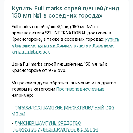
слёзной плёнки. Молекулы
гиалуроновой кислоты
Купить Full marks спрей п/вшей/гнид
связывают большое
150 мл №1 в соседних городах
количество воды,
обеспечивая выраженное
Full marks спрей п/вшей/гнид 150 мл №1 от
увлажнение и защитный
производителя SSL INTERNATIONAL доступен в
эффект на коже и слизистых
Красногорске, а также в соседних городах:
купить
оболочках...
в Балашихе
,
купить в Химках
,
купить в Королеве
,
купить в Мытищах
.
Цена Full marks спрей п/вшей/гнид 150 мл №1 в
Красногорске от 979 руб.
Мы рекомендуем обратить внимание и на другие
товары из категории
Противопедикулезные
,
например:
-
ПАРАЗИДОЗ ШАМПУНЬ [ИНСЕКТИЦИДНЫЙ] 100
МЛ №1
-
ЛАЙСНЕР ШАМПУНЬ СРЕДСТВО
ПЕДИКУЛИЦИДНОЕ ШАМПУНЬ 100 МЛ №1