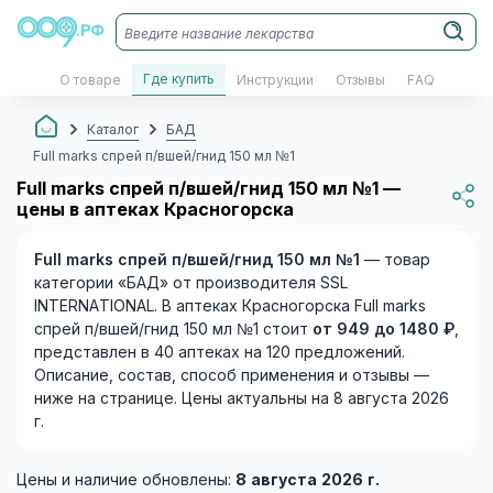
Где купить
О товаре
Инструкции
Отзывы
FAQ
Каталог
БАД
Full marks спрей п/вшей/гнид 150 мл №1
Full marks спрей п/вшей/гнид 150 мл №1 —
цены в аптеках Красногорска
Full marks спрей п/вшей/гнид 150 мл №1
— товар
категории «БАД» от производителя SSL
INTERNATIONAL. В аптеках Красногорска Full marks
спрей п/вшей/гнид 150 мл №1 стоит
от 949 до 1480 ₽
,
представлен в 40 аптеках на 120 предложений.
Описание, состав, способ применения и отзывы —
ниже на странице. Цены актуальны на 8 августа 2026
г.
Цены и наличие обновлены:
8 августа 2026 г.