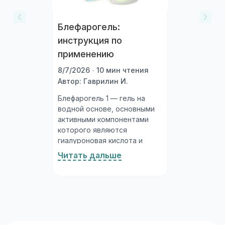
Блефарогель:
инструкция по
применению
8/7/2026 · 10 мин чтения
Автор: Гаврилин И.
Блефарогель 1 — гель на
водной основе, основными
активными компонентами
которого являются
гиалуроновая кислота и
гелеобразный экстракт алоэ
Читать дальше
вера (сок листьев).
Гиалуроновая кислота — это
природный полисахарид,
входящий в состав
соединительной ткани,
суставной жидкости и