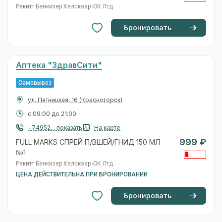
Рекитт Бенкизер Хелскэар ЮК Лтд
Бронировать
Аптека "ЗдравСити"
Самовывоз
ул. Пятницкая, 16
(Красногорск)
с 09:00 до 21:00
+74952... показать
На карте
999 ₽
FULL MARKS СПРЕЙ П/ВШЕЙ/ГНИД 150 МЛ
№1
Рекитт Бенкизер Хелскэар ЮК Лтд
ЦЕНА ДЕЙСТВИТЕЛЬНА ПРИ БРОНИРОВАНИИ
Бронировать