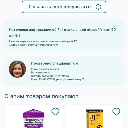
Показать ещё результаты
Источники информации об Full marks спрей п/вшей/гнид 150
мл №1
1. Анатомо-терапевтическо-химическая классификация (ATX)
2. Официальная инструкция от производителя
Проверено специалистом
Проверено специалистом
Наталья Фесенко
Ведущий фармацевт, 12 лет стажа
Номер 104013 0001267, регистрационный номер 52
С этим товаром покупают