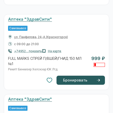
Аптека "ЗдравСити"
Самовывоз
ул. Панфилова, 24-А
(Красногорск)
с 09:00 до 21:00
+74952... показать
На карте
999 ₽
FULL MARKS СПРЕЙ П/ВШЕЙ/ГНИД 150 МЛ
№1
Рекитт Бенкизер Хелскэар ЮК Лтд
Бронировать
Аптека "ЗдравСити"
Самовывоз