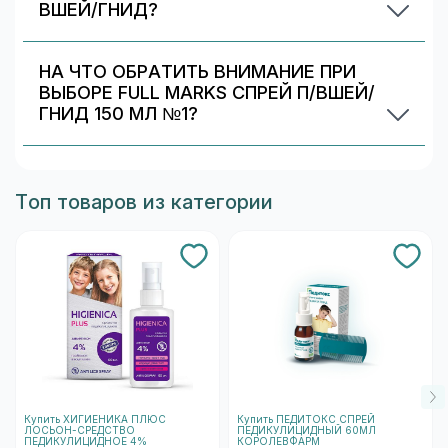
ВШЕЙ/ГНИД?
Обычно различаются количество капсул/
таблеток, дозировка и упаковка. В блоке
НА ЧТО ОБРАТИТЬ ВНИМАНИЕ ПРИ
«Формы выпуска» можно сравнить цены и
ВЫБОРЕ FULL MARKS СПРЕЙ П/ВШЕЙ/
наличие в Красногорске.
ГНИД 150 МЛ №1?
Проверьте состав и индивидуальные
ограничения (аллергии/непереносимость).
Информация о составе указана на упаковке и в
Топ товаров из категории
карточке товара. При сомнениях
проконсультируйтесь со специалистом.
Купить ХИГИЕНИКА ПЛЮС
Купить ПЕДИТОКС СПРЕЙ
ЛОСЬОН-СРЕДСТВО
ПЕДИКУЛИЦИДНЫЙ 60МЛ
ПЕДИКУЛИЦИДНОЕ 4%
КОРОЛЕВФАРМ