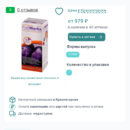
0 отзывов
0
Цена
в Красногорске
от 979 ₽
в наличии в 40 аптеках
Купить в аптеке
Формы выпуска
СПРЕЙ
Количество в упаковке
1
Внешний вид упаковки может отличаться от
фотографии
Бесплатный самовывоз
в Красногорске
Оплата
наличными
или
картой
при получении в аптеке
Доставка:
недоступна