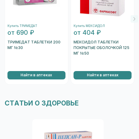
торцов коробки, и отсканировать его.
Антигипертензивные средства (в т.ч. бета-
После того, как сканер распознает штрихкод,
адреноблокаторы) повышают вероятность развития
подождите несколько секунд, и вы увидете
артериальной гипотензии.
Купить ТРИМЕДАТ
Купить МЕКСИДОЛ
информацию о коробке.
Йогексол усиливает нефротоксические свойства
от 690 ₽
от 404 ₽
других лекарственных средств.
Перейти к проверке подлинности
ТРИМЕДАТ ТАБЛЕТКИ 200
МЕКСИДОЛ ТАБЛЕТКИ
МГ №30
ПОКРЫТЫЕ ОБОЛОЧКОЙ 125
МГ №50
Найти в аптеках
Найти в аптеках
СТАТЬИ О ЗДОРОВЬЕ