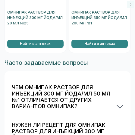
ощущение жара, покраснение кожных покровов.
ОМНИПАК РАСТВОР ДЛЯ
ОМНИПАК РАСТВОР ДЛЯ
При субарахноидальном применении (для
ИНЪЕКЦИЙ 300 МГ ЙОДА/МЛ
ИНЪЕКЦИЙ 350 МГ ЙОДА/МЛ
проведения миелографии):
головная боль,
20 МЛ №25
200 МЛ №1
преходящее головокружение, боли в спине, шее,
конечностях, парестезии, тошнота, рвота; в
единичных случаях (у предрасположенных
Найти в аптеках
Найти в аптеках
пациентов) - судороги; зарегистрирован случай
асептического менингита.
Часто задаваемые вопросы
Особые указания
С осторожностью применяют при указаниях в
анамнезе на аллергические реакции к
рентгеноконтрастным средствам, при бронхиальной
ЧЕМ ОМНИПАК РАСТВОР ДЛЯ
астме, поллинозе, пищевой аллергии,
ИНЪЕКЦИЙ 300 МГ ЙОДА/МЛ 50 МЛ
тиреотоксикозе, миеломатозе, сахарном диабете,
№1 ОТЛИЧАЕТСЯ ОТ ДРУГИХ
выраженных нарушениях функции печени и/или
ВАРИАНТОВ ОМНИПАК?
почек, дегидратации, декомпенсированных
Омнипак раствор для инъекций 300 мг йода/мл
заболеваниях сердечно-сосудистой системы (в т.ч.
50 мл №1 отличается дозировкой/объёмом/
хронической сердечной недостаточности), при
НУЖЕН ЛИ РЕЦЕПТ ДЛЯ ОМНИПАК
упаковкой. В блоке «Формы выпуска» можно
хроническом алкоголизме, рассеянном склерозе,
РАСТВОР ДЛЯ ИНЪЕКЦИЙ 300 МГ
сравнить цены и наличие по другим вариантам.