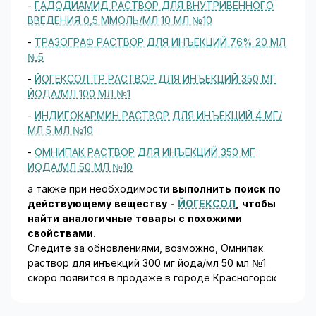
-
ГАДОДИАМИД РАСТВОР ДЛЯ ВНУТРИВЕННОГО
ВВЕДЕНИЯ 0,5 ММОЛЬ/МЛ 10 МЛ №10
-
ТРАЗОГРАФ РАСТВОР ДЛЯ ИНЪЕКЦИЙ 76% 20 МЛ
№5
-
ЙОГЕКСОЛ ТР РАСТВОР ДЛЯ ИНЪЕКЦИЙ 350 МГ
ЙОДА/МЛ 100 МЛ №1
-
ИНДИГОКАРМИН РАСТВОР ДЛЯ ИНЪЕКЦИЙ 4 МГ/
МЛ 5 МЛ №10
-
ОМНИПАК РАСТВОР ДЛЯ ИНЪЕКЦИЙ 350 МГ
ЙОДА/МЛ 50 МЛ №10
а также при необходимости
выполнить поиск по
действующему веществу -
ЙОГЕКСОЛ
, чтобы
найти аналогичные товары c похожими
свойствами.
Следите за обновлениями, возможно, Омнипак
раствор для инъекций 300 мг йода/мл 50 мл №1
скоро появится в продаже в городе Красногорск