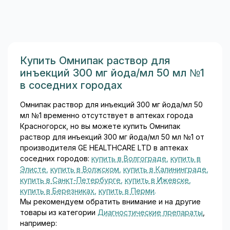
азулена, природное
противовоспалительное и
обволакивающее вещество,
полученное из ромашки; он
успокаивает воспалённую
слизистую желудка и
Купить Омнипак раствор для
кишечника...
инъекций 300 мг йода/мл 50 мл №1
в соседних городах
Омнипак раствор для инъекций 300 мг йода/мл 50
мл №1 временно отсутствует в аптеках города
Красногорск, но вы можете купить Омнипак
раствор для инъекций 300 мг йода/мл 50 мл №1 от
производителя GE HEALTHCARE LTD в аптеках
соседних городов:
купить в Волгограде
,
купить в
Элисте
,
купить в Волжском
,
купить в Калининграде
,
купить в Санкт-Петербурге
,
купить в Ижевске
,
купить в Березниках
,
купить в Перми
.
Мы рекомендуем обратить внимание и на другие
товары из категории
Диагностические препараты
,
например: