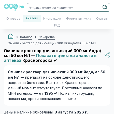
Аналоги
О товаре
Инструкции
Формы выпуска
Отзывы
FAQ
Каталог
Лекарства
Омнипак раствор для инъекций 300 мг йода/мл 50 мл №1
Омнипак раствор для инъекций 300 мг йода/
мл 50 мл №1 —
Показать цены на аналоги в
аптеках
Красногорска
✔
Омнипак раствор для инъекций 300 мг йода/мл 50
мл №1
— препарат на основе действующего
вещества
йогексол
. В аптеках Красногорска в
данный момент отсутствует. Доступные аналоги по
МНН йогексол —
от 1395 ₽
. Полная инструкция,
показания, противопоказания — ниже.
Цены и наличие обновлены:
8 августа 2026 г.