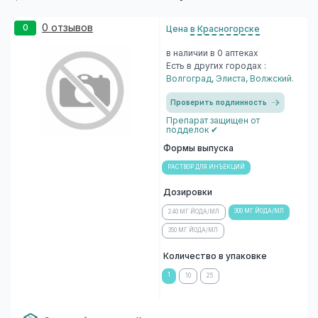
0 отзывов
0
Цена
в Красногорске
в наличии в 0 аптеках
Есть в других городах :
Волгоград
,
Элиста
,
Волжский
.
Проверить подлинность
Препарат защищен от
подделок ✔
Формы выпуска
РАСТВОР ДЛЯ ИНЪЕКЦИЙ
Дозировки
300 МГ ЙОДА/МЛ
240 МГ ЙОДА/МЛ
350 МГ ЙОДА/МЛ
Количество в упаковке
1
10
25