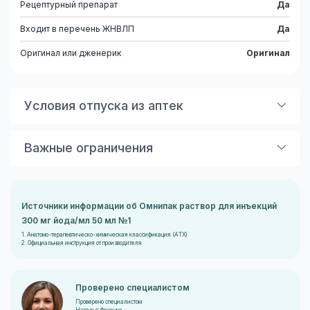
Рецептурный препарат
Да
Входит в перечень ЖНВЛП
Да
Оригинал или дженерик
Оригинал
Условия отпуска из аптек
Без рецепта
Важные ограничения
Показания к применению
Внутрисосудистое применение: ангиография легких,
головы, шеи, мозга, брюшной полости, почек;
Источники информации об Омнипак раствор для инъекций
ангиокардиография, аортография, флебография,
300 мг йода/мл 50 мл №1
урография; компьютерная томография (повышение
1. Анатомо-терапевтическо-химическая классификация (ATX)
2. Официальная инструкция от производителя
разрешающей способности).
Субарахноидальное применение: люмбальная
миелография, грудная миелография, цервикальная
Проверено специалистом
миелография, компьютерная томография базальных
Проверено специалистом