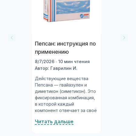
Пепсан: инструкция по
применению
8/7/2026 · 10 мин чтения
Автор: Гаврилин И.
Действующие вещества
Пепсана — гвайазулен и
диметикон (симетикон). Это
фиксированная комбинация,
в которой каждый
компонент отвечает за своё
направление действия.
Читать дальше
Гвайазулен (от 3 до 6 мг на
дозу) — производное