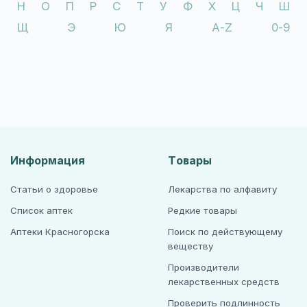
Н
О
П
Р
С
Т
У
Ф
Х
Ц
Ч
Ш
Щ
Э
Ю
Я
A-Z
0-9
Информация
Товары
Статьи о здоровье
Лекарства по алфавиту
Список аптек
Редкие товары
Аптеки Красногорска
Поиск по действующему
веществу
Производители
лекарственных средств
Проверить подлинность