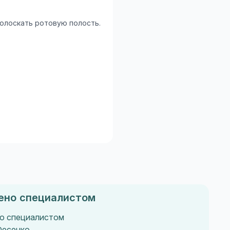
полоскать ротовую полость.
ено специалистом
о специалистом
Фесенко