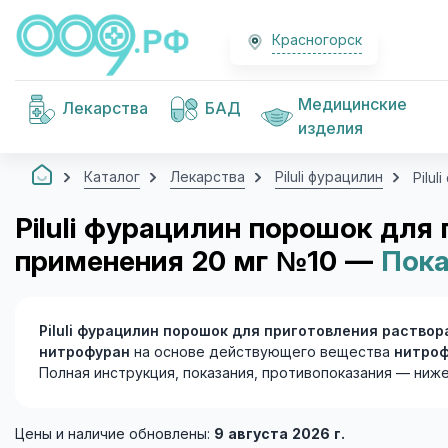
Красногорск
Медицинские
Лекарства
БАД
изделия
Каталог
Лекарства
Piluli фурацилин
Pilu
Piluli фурацилин порошок для
применения 20 мг №10 —
Пока
Piluli фурацилин порошок для приготовления раство
нитрофуран
на основе действующего вещества
нитро
Полная инструкция, показания, противопоказания — ниже
Цены и наличие обновлены:
9 августа 2026 г.