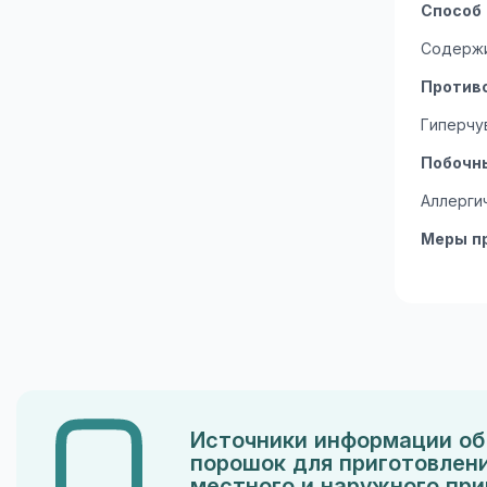
Способ
Содержи
Против
Гиперчу
Побочн
Аллерги
Меры п
Источники информации об 
порошок для приготовлени
местного и наружного пр