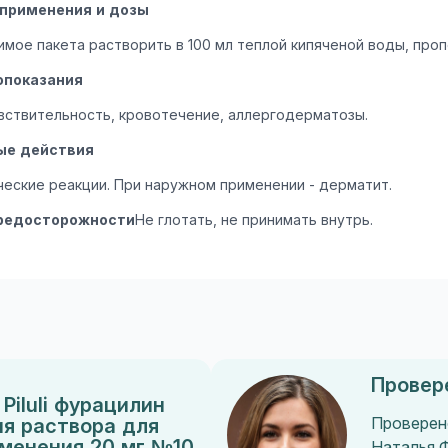
 применения и дозы
мое пакета растворить в 100 мл теплой кипяченой воды, про
опоказания
вствительность, кровотечение, аллергодерматозы.
ые действия
ческие реакции. При наружном применении - дерматит.
редосторожности
Не глотать, не принимать внутрь.
Провер
Piluli фурацилин
я раствора для
Проверен
именения 20 мг №10
Наталья 