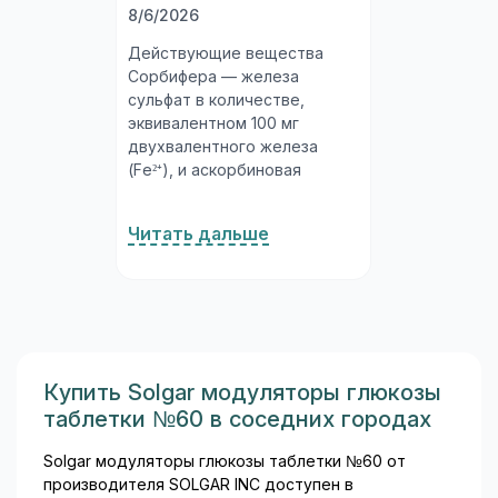
8/6/2026
Действующие вещества
Сорбифера — железа
сульфат в количестве,
эквивалентном 100 мг
двухвалентного железа
(Fe²⁺), и аскорбиновая
кислота 60 мг. Комбинация
принципиальна:
Читать дальше
аскорбиновая кислота
(витамин C) поддерживает
железо в восстановленной
(двухвалентной) форме,
которая всасывается в
несколько раз эффективнее
трёхвалентной. Такая
Купить Solgar модуляторы глюкозы
конструкция состава
таблетки №60 в соседних городах
обеспечивает хорошую
биодоступность при
Solgar модуляторы глюкозы таблетки №60 от
минимальной дозе...
производителя SOLGAR INC доступен в