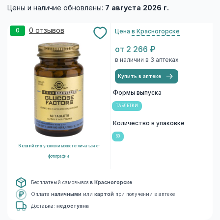
Цены и наличие обновлены:
7 августа 2026 г.
0 отзывов
0
Цена
в Красногорске
от 2 266 ₽
в наличии в 3 аптеках
Купить в аптеке
Формы выпуска
ТАБЛЕТКИ
Количество в упаковке
60
Внешний вид упаковки может отличаться от
фотографии
Бесплатный самовывоз
в Красногорске
Оплата
наличными
или
картой
при получении в аптеке
Доставка:
недоступна