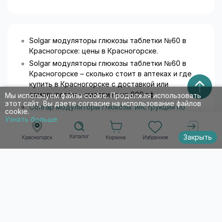
Solgar модуляторы глюкозы таблетки №60 в
Красногорске: цены в Красногорске.
Solgar модуляторы глюкозы таблетки №60 в
Красногорске – сколько стоит в аптеках и где
купить в Красногорске с доставкой или
самовывозом – смотрите на 009.рф.
Мы используем файлы cookie. Продолжая использовать
этот сайт, Вы даете согласие на использование файлов
Солгар модуляторы глюкозы: инструкция по
cookie.
применению
. Информация о товарах носит
Узнать больше
ознакомительный характер и не является
Закрыть
Каталог
публичной офертой.
Корзина
Избранное
Красногорск
Войти
Список товаров по алфавиту
А
Б
В
Г
Д
Е
Ж
З
И
Й
К
Л
М