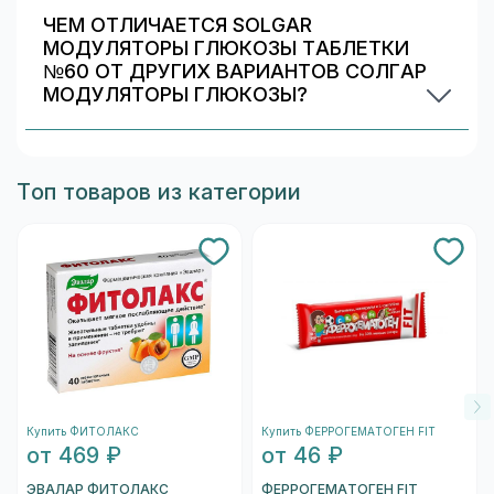
ограничения (аллергии/непереносимость).
ЧЕМ ОТЛИЧАЕТСЯ SOLGAR
Информация о составе указана на упаковке и в
МОДУЛЯТОРЫ ГЛЮКОЗЫ ТАБЛЕТКИ
карточке товара. При сомнениях
№60 ОТ ДРУГИХ ВАРИАНТОВ СОЛГАР
проконсультируйтесь со специалистом.
МОДУЛЯТОРЫ ГЛЮКОЗЫ?
Обычно различаются количество капсул/
таблеток, дозировка и упаковка. В блоке
«Формы выпуска» можно сравнить цены и
Топ товаров из категории
наличие в Красногорске.
Купить ФИТОЛАКС
Купить ФЕРРОГЕМАТОГЕН FIT
от 469 ₽
от 46 ₽
ЭВАЛАР ФИТОЛАКС
ФЕРРОГЕМАТОГЕН FIT