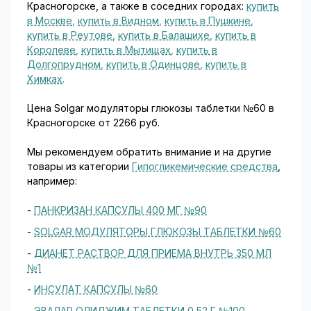
Красногорске, а также в соседних городах:
купить
в Москве
,
купить в Видном
,
купить в Пушкине
,
купить в Реутове
,
купить в Балашихе
,
купить в
Королеве
,
купить в Мытищах
,
купить в
Долгопрудном
,
купить в Одинцове
,
купить в
Химках
.
Цена Solgar модуляторы глюкозы таблетки №60 в
Красногорске от 2266 руб.
Мы рекомендуем обратить внимание и на другие
товары из категории
Гипогликемические средства
,
например:
-
ПАНКРИЗАН КАПСУЛЫ 400 МГ №90
-
SOLGAR МОДУЛЯТОРЫ ГЛЮКОЗЫ ТАБЛЕТКИ №60
-
ДИАНЕТ РАСТВОР ДЛЯ ПРИЕМА ВНУТРЬ 350 МЛ
№1
-
ИНСУЛАТ КАПСУЛЫ №60
-
ЭВАЛАР ОЛИДЖИМ ТАБЛЕТКИ 0,52 Г №100