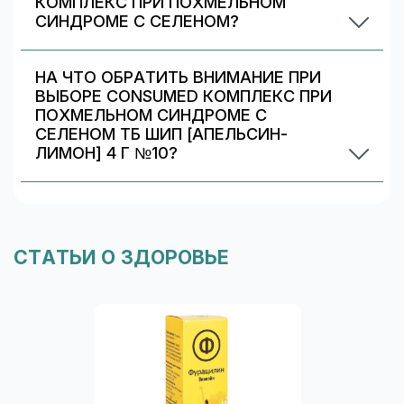
КОМПЛЕКС ПРИ ПОХМЕЛЬНОМ
СИНДРОМЕ С СЕЛЕНОМ?
Обычно различаются количество капсул/
таблеток, дозировка и упаковка. В блоке
НА ЧТО ОБРАТИТЬ ВНИМАНИЕ ПРИ
«Формы выпуска» можно сравнить цены и
ВЫБОРЕ CONSUMED КОМПЛЕКС ПРИ
наличие в Липецке.
ПОХМЕЛЬНОМ СИНДРОМЕ С
СЕЛЕНОМ ТБ ШИП [АПЕЛЬСИН-
ЛИМОН] 4 Г №10?
Проверьте состав и индивидуальные
ограничения (аллергии/непереносимость).
Информация о составе указана на упаковке и в
карточке товара. При сомнениях
СТАТЬИ О ЗДОРОВЬЕ
проконсультируйтесь со специалистом.