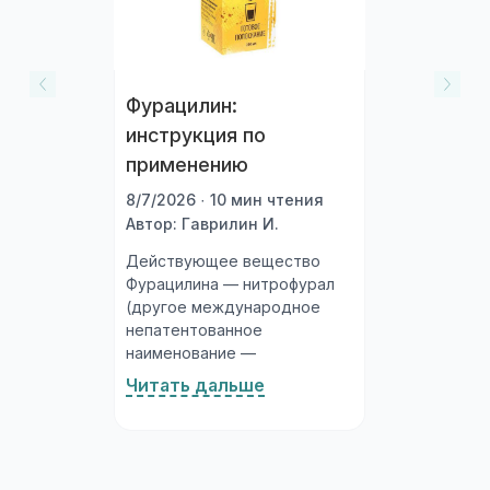
Фурацилин:
инструкция по
применению
8/7/2026 · 10 мин чтения
Автор: Гаврилин И.
Действующее вещество
Фурацилина — нитрофурал
(другое международное
непатентованное
наименование —
нитрофуразон). Это
Читать дальше
синтетическое
антибактериальное
соединение из группы
нитрофуранов, обладающее