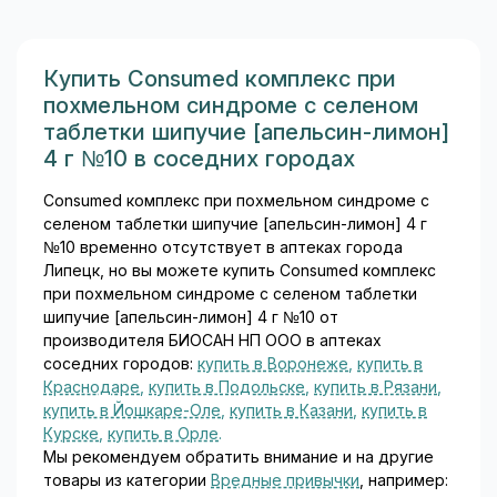
широким спектром
активности в отношении
грамположительных и
грамотрицательных
Купить Consumed комплекс при
бактерий. Фурацилин
похмельном синдроме с селеном
выпускается в нескольких
таблетки шипучие [апельсин-лимон]
лекарственных формах: В
4 г №10 в соседних городах
состав таблеток помимо
нитрофурала входят
Consumed комплекс при похмельном синдроме с
вспомогательные вещества:
селеном таблетки шипучие [апельсин-лимон] 4 г
натрия хлорид и натрия
№10 временно отсутствует в аптеках города
гидрокарбонат (для
Липецк, но вы можете купить Consumed комплекс
улучшения растворения)...
при похмельном синдроме с селеном таблетки
шипучие [апельсин-лимон] 4 г №10 от
производителя БИОСАН НП ООО в аптеках
соседних городов:
купить в Воронеже
,
купить в
Краснодаре
,
купить в Подольске
,
купить в Рязани
,
купить в Йошкаре-Оле
,
купить в Казани
,
купить в
Курске
,
купить в Орле
.
Мы рекомендуем обратить внимание и на другие
товары из категории
Вредные привычки
, например: