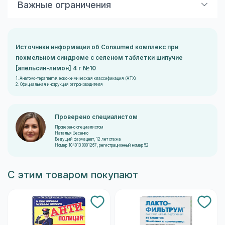
Важные ограничения
Противопоказания
Индивидуальная непереносимость компонентов.
Источники информации об Consumed комплекс при
Особые указания
похмельном синдроме с селеном таблетки шипучие
[апельсин-лимон] 4 г №10
Данное средство является биологически активной
1. Анатомо-терапевтическо-химическая классификация (ATX)
добавкой к пище (БАД) и не является
2. Официальная инструкция от производителя
лекарственным средством.
Перед приемом рекомендуется консультация
Проверено специалистом
специалиста.
Проверено специалистом
Наталья Фесенко
Ведущий фармацевт, 12 лет стажа
Номер 104013 0001267, регистрационный номер 52
С этим товаром покупают