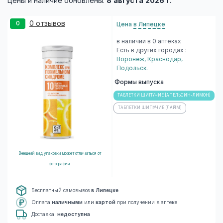
Цены и наличие обновлены:
8 августа 2026 г.
0 отзывов
0
Цена
в Липецке
в наличии в 0 аптеках
Есть в других городах :
Воронеж
,
Краснодар
,
Подольск
.
Формы выпуска
ТАБЛЕТКИ ШИПУЧИЕ [АПЕЛЬСИН-ЛИМОН]
ТАБЛЕТКИ ШИПУЧИЕ [ЛАЙМ]
Внешний вид упаковки может отличаться от
фотографии
Бесплатный самовывоз
в Липецке
Оплата
наличными
или
картой
при получении в аптеке
Доставка:
недоступна