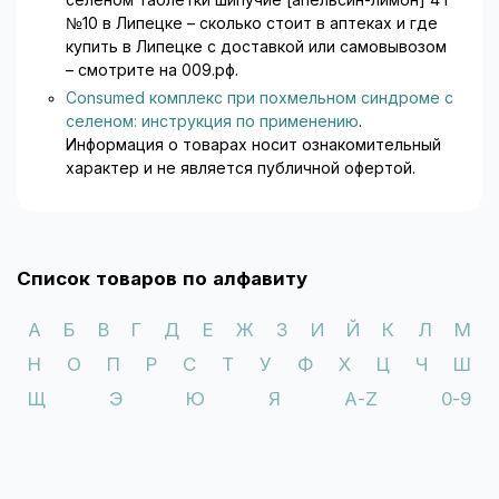
№10 в Липецке – сколько стоит в аптеках и где
купить в Липецке с доставкой или самовывозом
– смотрите на 009.рф.
Consumed комплекс при похмельном синдроме с
селеном: инструкция по применению
.
Информация о товарах носит ознакомительный
характер и не является публичной офертой.
Список товаров по алфавиту
А
Б
В
Г
Д
Е
Ж
З
И
Й
К
Л
М
Н
О
П
Р
С
Т
У
Ф
Х
Ц
Ч
Ш
Щ
Э
Ю
Я
A-Z
0-9