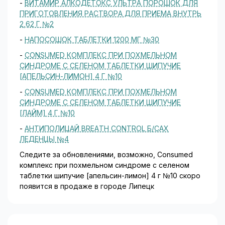
-
ВИТАМИР АЛКОДЕТОКС УЛЬТРА ПОРОШОК ДЛЯ
ПРИГОТОВЛЕНИЯ РАСТВОРА ДЛЯ ПРИЕМА ВНУТРЬ
2,62 Г №2
-
НАПОСОШОК ТАБЛЕТКИ 1200 МГ №30
-
CONSUMED КОМПЛЕКС ПРИ ПОХМЕЛЬНОМ
СИНДРОМЕ С СЕЛЕНОМ ТАБЛЕТКИ ШИПУЧИЕ
[АПЕЛЬСИН-ЛИМОН] 4 Г №10
-
CONSUMED КОМПЛЕКС ПРИ ПОХМЕЛЬНОМ
СИНДРОМЕ С СЕЛЕНОМ ТАБЛЕТКИ ШИПУЧИЕ
[ЛАЙМ] 4 Г №10
-
АНТИПОЛИЦАЙ BREATH CONTROL Б/САХ
ЛЕДЕНЦЫ №4
Следите за обновлениями, возможно, Consumed
комплекс при похмельном синдроме с селеном
таблетки шипучие [апельсин-лимон] 4 г №10 скоро
появится в продаже в городе Липецк