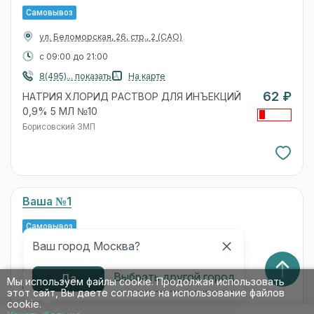
Самовывоз
ул. Беломорская, 26, стр., 2
(САО)
с 09:00 до 21:00
8(495)... показать
На карте
62 ₽
НАТРИЯ ХЛОРИД РАСТВОР ДЛЯ ИНЪЕКЦИЙ
0,9% 5 МЛ №10
Борисовский ЗМП
Ваша №1
Самовывоз
Ваш город Москва?
пр-кт. Ленинградский, 33, к. 1
(САО)
с 09:00 до 21:00
Выбрать другой город
Да
Мы используем файлы cookie. Продолжая использовать
8(495)... показать
На карте
этот сайт, Вы даете согласие на использование файлов
cookie.
62 ₽
НАТРИЯ ХЛОРИД РАСТВОР ДЛЯ ИНЪЕКЦИЙ