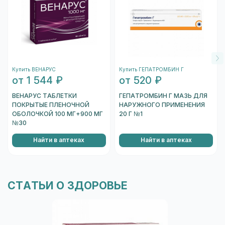
устройства. Необходимо навести на
штрихкод, который находится на одном из
торцов коробки, и отсканировать его.
После того, как сканер распознает штрихкод,
подождите несколько секунд, и вы увидете
Купить ВЕНАРУС
Купить ГЕПАТРОМБИН Г
информацию о коробке.
от 1 544 ₽
от 520 ₽
Перейти к проверке подлинности
ВЕНАРУС ТАБЛЕТКИ
ГЕПАТРОМБИН Г МАЗЬ ДЛЯ
ПОКРЫТЫЕ ПЛЕНОЧНОЙ
НАРУЖНОГО ПРИМЕНЕНИЯ
ОБОЛОЧКОЙ 100 МГ+900 МГ
20 Г №1
№30
Найти в аптеках
Найти в аптеках
СТАТЬИ О ЗДОРОВЬЕ