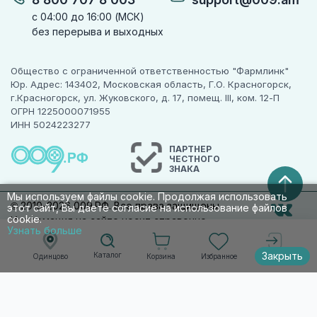
с 04:00 до 16:00 (МСК)
без перерыва и выходных
Общество с ограниченной ответственностью "Фармлинк"
Юр. Адрес: 143402, Московская область, Г.О. Красногорск,
г.Красногорск, ул. Жуковского, д. 17, помещ. III, ком. 12-П
ОГРН 1225000071955
ИНН 5024223277
ПАРТНЕР
ЧЕСТНОГО
ЗНАКА
Мы используем файлы cookie. Продолжая использовать
© 2010-2026 009.РФ. Все права защищены
этот сайт, Вы даете согласие на использование файлов
cookie.
Информация на сайте носит справочно-
Узнать больше
информационный характер и не является
публичной офертой п. 2 ст. 437 ГК РФ
Закрыть
Каталог
Корзина
Избранное
Одинцово
Войти