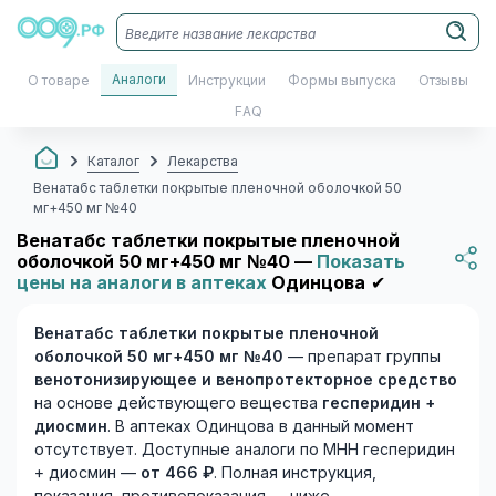
Аналоги
О товаре
Инструкции
Формы выпуска
Отзывы
FAQ
Каталог
Лекарства
Венатабс таблетки покрытые пленочной оболочкой 50
мг+450 мг №40
Венатабс таблетки покрытые пленочной
оболочкой 50 мг+450 мг №40 —
Показать
цены на аналоги в аптеках
Одинцова
✔
Венатабс таблетки покрытые пленочной
оболочкой 50 мг+450 мг №40
— препарат группы
венотонизирующее и венопротекторное средство
на основе действующего вещества
гесперидин +
диосмин
. В аптеках Одинцова в данный момент
отсутствует. Доступные аналоги по МНН гесперидин
+ диосмин —
от 466 ₽
. Полная инструкция,