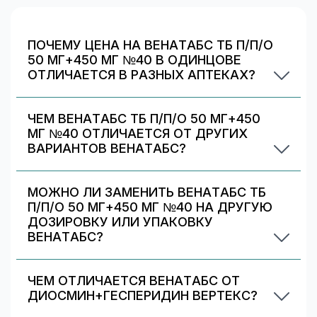
специальные чулки, улучшающие циркуляцию крови.
Применение при беременности
ПОЧЕМУ ЦЕНА НА ВЕНАТАБС ТБ П/П/О
До настоящего времени не было сообщений о
50 МГ+450 МГ №40 В ОДИНЦОВЕ
каких-либо побочных эффектах при применении
ОТЛИЧАЕТСЯ В РАЗНЫХ АПТЕКАХ?
данной комбинации у беременных женщин. В
Цены и скидки устанавливают сами аптечные
экспериментальных исследованиях не наблюдалось
сети. На 009.рф вы видите предложения
тератогенных эффектов комбинации
ЧЕМ ВЕНАТАБС ТБ П/П/О 50 МГ+450
разных аптек в Одинцове — выбирайте самое
диосмин+гесперидин.
МГ №40 ОТЛИЧАЕТСЯ ОТ ДРУГИХ
выгодное и удобное по адресу/времени
ВАРИАНТОВ ВЕНАТАБС?
Противопоказано применение в период лактации
работы.
Венатабс тб п/п/о 50 мг+450 мг №40
(грудного вскармливания), т.к. неизвестно,
отличается дозировкой/объёмом/упаковкой. В
выделяются ли диосмин и гесперидин с грудным
МОЖНО ЛИ ЗАМЕНИТЬ ВЕНАТАБС ТБ
блоке «Формы выпуска» можно сравнить цены
молоком.
П/П/О 50 МГ+450 МГ №40 НА ДРУГУЮ
и наличие по другим вариантам.
ДОЗИРОВКУ ИЛИ УПАКОВКУ
ВЕНАТАБС?
Иногда аптека может предложить другой
вариант Венатабс. На странице есть список
ЧЕМ ОТЛИЧАЕТСЯ ВЕНАТАБС ОТ
альтернативных дозировок/упаковок —
ДИОСМИН+ГЕСПЕРИДИН ВЕРТЕКС?
сравните наличие и цену. Подбор дозировки
Венатабс и ДИОСМИН+ГЕСПЕРИДИН