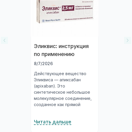
Эликвис: инструкция
по применению
8/7/2026
Действующее вещество
Эликвиса — апиксабан
(apixaban). Это
синтетическое небольшое
молекулярное соединение,
созданное как прямой
ингибитор фактора Xa
системы свёртывания крови.
Читать дальше
Апиксабан разработан
совместно компаниями