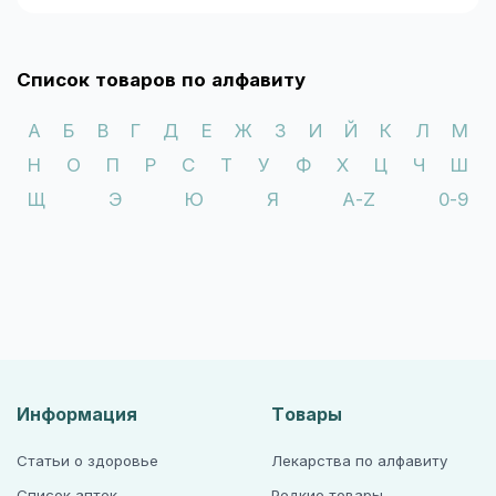
Список товаров по алфавиту
А
Б
В
Г
Д
Е
Ж
З
И
Й
К
Л
М
Н
О
П
Р
С
Т
У
Ф
Х
Ц
Ч
Ш
Щ
Э
Ю
Я
A-Z
0-9
Информация
Товары
Статьи о здоровье
Лекарства по алфавиту
Список аптек
Редкие товары