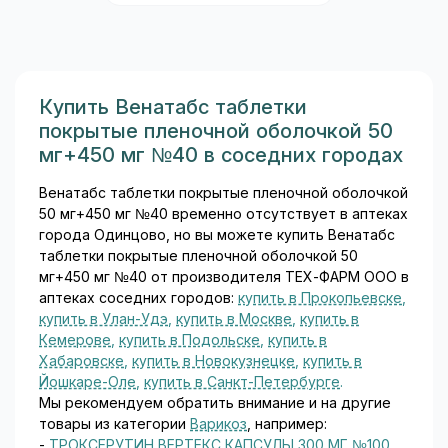
Bristol-Myers Squibb и Pfizer и
широко используется в
кардиологии, ортопедии и
флебологии с 2011 года...
Купить Венатабс таблетки
покрытые пленочной оболочкой 50
мг+450 мг №40 в соседних городах
Венатабс таблетки покрытые пленочной оболочкой
50 мг+450 мг №40 временно отсутствует в аптеках
города Одинцово, но вы можете купить Венатабс
таблетки покрытые пленочной оболочкой 50
мг+450 мг №40 от производителя ТЕХ-ФАРМ ООО в
аптеках соседних городов:
купить в Прокопьевске
,
купить в Улан-Удэ
,
купить в Москве
,
купить в
Кемерове
,
купить в Подольске
,
купить в
Хабаровске
,
купить в Новокузнецке
,
купить в
Йошкаре-Оле
,
купить в Санкт-Петербурге
.
Мы рекомендуем обратить внимание и на другие
товары из категории
Варикоз
, например:
-
ТРОКСЕРУТИН ВЕРТЕКС КАПСУЛЫ 300 МГ №100