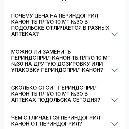
Периндоприл канон тб п/п/о 10 мг №30
отличается дозировкой/объёмом/упаковкой. В
ПОЧЕМУ ЦЕНА НА ПЕРИНДОПРИЛ
блоке «Формы выпуска» можно сравнить цены
КАНОН ТБ П/П/О 10 МГ №30 В
и наличие по другим вариантам.
ПОДОЛЬСКЕ ОТЛИЧАЕТСЯ В РАЗНЫХ
АПТЕКАХ?
Цены и скидки устанавливают сами аптечные
сети. На 009.рф вы видите предложения
МОЖНО ЛИ ЗАМЕНИТЬ
разных аптек в Подольске — выбирайте самое
ПЕРИНДОПРИЛ КАНОН ТБ П/П/О 10 МГ
выгодное и удобное по адресу/времени
№30 НА ДРУГУЮ ДОЗИРОВКУ ИЛИ
работы.
УПАКОВКУ ПЕРИНДОПРИЛ КАНОН?
Иногда аптека может предложить другой
вариант Периндоприл канон. На странице есть
СКОЛЬКО СТОИТ ПЕРИНДОПРИЛ
список альтернативных дозировок/упаковок
КАНОН ТБ П/П/О 10 МГ №30 В
— сравните наличие и цену. Подбор дозировки
АПТЕКАХ ПОДОЛЬСКА СЕГОДНЯ?
должен выполняться врачом.
По данным на 6 августа 2026 г., минимальная
цена Периндоприл канон тб п/п/о 10 мг №30 в
ЧЕМ ОТЛИЧАЕТСЯ ПЕРИНДОПРИЛ
аптеках Подольска — 328 ₽, максимальная —
КАНОН ОТ ПЕРИНДОПРИЛ?
471 ₽. Стоимость устанавливает каждая