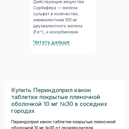
Действующие вещества
Сорбифера — железа
сульфат в количестве,
эквивалентном 100 мг
двухвалентного железа
(Fe²⁺), и аскорбиновая
кислота 60 мг. Комбинация
Читать дальше
принципиальна:
аскорбиновая кислота
(витамин C) поддерживает
железо в восстановленной
(двухвалентной) форме,
которая всасывается в
несколько раз эффективнее
трёхвалентной. Такая
Купить Периндоприл канон
конструкция состава
таблетки покрытые пленочной
обеспечивает хорошую
оболочкой 10 мг №30 в соседних
биодоступность при
городах
минимальной дозе...
Периндоприл канон таблетки покрытые пленочной
оболочкой 10 мг №30 от производителя