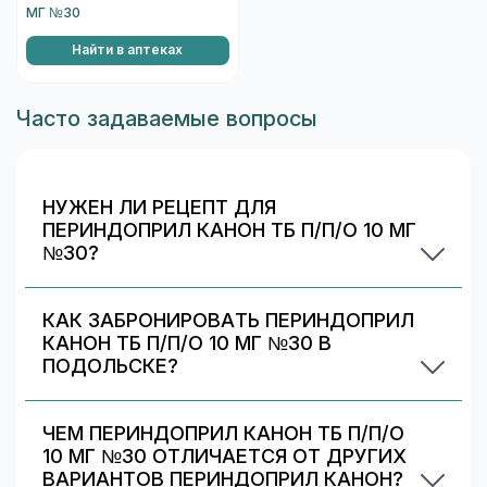
МГ №30
Найти в аптеках
Часто задаваемые вопросы
НУЖЕН ЛИ РЕЦЕПТ ДЛЯ
ПЕРИНДОПРИЛ КАНОН ТБ П/П/О 10 МГ
№30?
Да. При отпуске рецептурных препаратов
аптека может запросить рецепт/назначение.
КАК ЗАБРОНИРОВАТЬ ПЕРИНДОПРИЛ
Уточняйте правила у выбранной аптеки.
КАНОН ТБ П/П/О 10 МГ №30 В
ПОДОЛЬСКЕ?
Выберите аптеку в блоке «Наличие и цены»
(цена от 328 ₽) и нажмите «Забронировать»
ЧЕМ ПЕРИНДОПРИЛ КАНОН ТБ П/П/О
(если доступно). После оформления получите
10 МГ №30 ОТЛИЧАЕТСЯ ОТ ДРУГИХ
номер заказа и выкупите препарат в аптеке.
ВАРИАНТОВ ПЕРИНДОПРИЛ КАНОН?