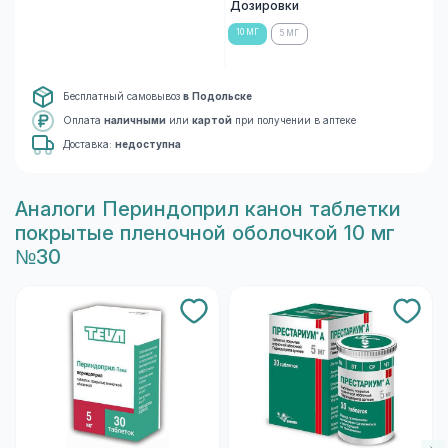
Дозировки
10 МГ
5 МГ
Бесплатный самовывоз
в Подольске
Оплата
наличными
или
картой
при получении в аптеке
Доставка:
недоступна
Aналоги Периндоприл канон таблетки
покрытые пленочной оболочкой 10 мг
№30