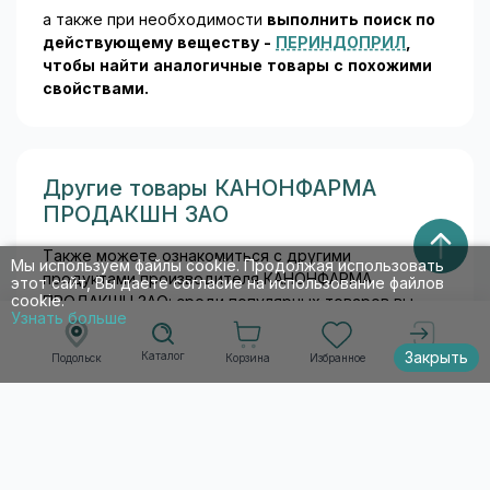
а также при необходимости
выполнить поиск по
действующему веществу -
ПЕРИНДОПРИЛ
,
чтобы найти аналогичные товары c похожими
свойствами.
Другие товары КАНОНФАРМА
ПРОДАКШН ЗАО
Также можете ознакомиться с другими
Мы используем файлы cookie. Продолжая использовать
продуктами производителя КАНОНФАРМА
этот сайт, Вы даете согласие на использование файлов
cookie.
ПРОДАКШН ЗАО: среди популярных товаров вы
Узнать больше
найдете и узнаете сколько стоят в аптеках:
Закрыть
Каталог
Корзина
Избранное
Подольск
Войти
-
БИКАЛУТАМИД КАНОН ТАБЛЕТКИ ПОКРЫТЫЕ
ОБОЛОЧКОЙ 50 МГ №28
-
КАРВЕДИЛОЛ КАНОН ТАБЛЕТКИ 25 МГ №30
-
БОРТЕЗОМИБ КАНОН ЛИОФИЛИЗАТ ДЛЯ
ПРИГОТОВЛЕНИЯ РАСТВОРА ДЛЯ ВНУТРИВЕННОГО