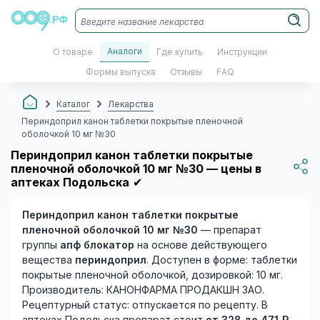
Аналоги
О товаре
Где купить
Инструкции
Формы выпуска
Отзывы
FAQ
Каталог
Лекарства
Периндоприл канон таблетки покрытые пленочной
оболочкой 10 мг №30
Периндоприл канон таблетки покрытые
пленочной оболочкой 10 мг №30 — цены в
аптеках Подольска
✔
Периндоприл канон таблетки покрытые
пленочной оболочкой 10 мг №30
— препарат
группы
апф блокатор
на основе действующего
вещества
периндоприл
. Доступен в форме: таблетки
покрытые пленочной оболочкой, дозировкой: 10 мг.
Производитель: КАНОНФАРМА ПРОДАКШН ЗАО.
Рецептурный статус: отпускается по рецепту. В