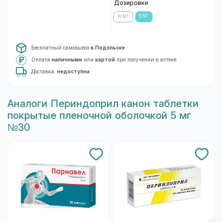
Дозировки
5 МГ
10 МГ
Бесплатный самовывоз
в Подольске
Оплата
наличными
или
картой
при получении в аптеке
Доставка:
недоступна
Aналоги Периндоприл канон таблетки
покрытые пленочной оболочкой 5 мг
№30