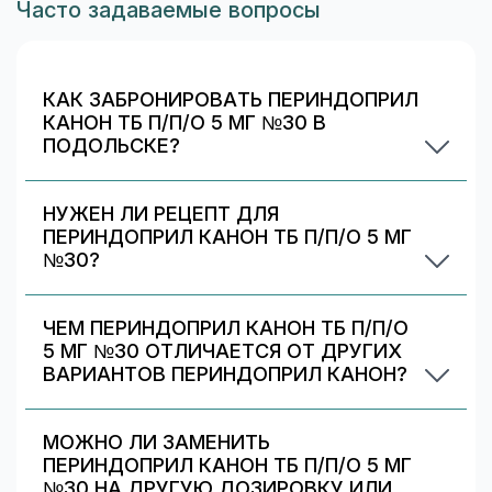
Часто задаваемые вопросы
КАК ЗАБРОНИРОВАТЬ ПЕРИНДОПРИЛ
КАНОН ТБ П/П/О 5 МГ №30 В
ПОДОЛЬСКЕ?
Выберите аптеку в блоке «Наличие и цены»
(цена от 239 ₽) и нажмите «Забронировать»
НУЖЕН ЛИ РЕЦЕПТ ДЛЯ
(если доступно). После оформления получите
ПЕРИНДОПРИЛ КАНОН ТБ П/П/О 5 МГ
номер заказа и выкупите препарат в аптеке.
№30?
Да. При отпуске рецептурных препаратов
аптека может запросить рецепт/назначение.
ЧЕМ ПЕРИНДОПРИЛ КАНОН ТБ П/П/О
Уточняйте правила у выбранной аптеки.
5 МГ №30 ОТЛИЧАЕТСЯ ОТ ДРУГИХ
ВАРИАНТОВ ПЕРИНДОПРИЛ КАНОН?
Периндоприл канон тб п/п/о 5 мг №30
отличается дозировкой/объёмом/упаковкой. В
МОЖНО ЛИ ЗАМЕНИТЬ
блоке «Формы выпуска» можно сравнить цены
ПЕРИНДОПРИЛ КАНОН ТБ П/П/О 5 МГ
и наличие по другим вариантам.
№30 НА ДРУГУЮ ДОЗИРОВКУ ИЛИ