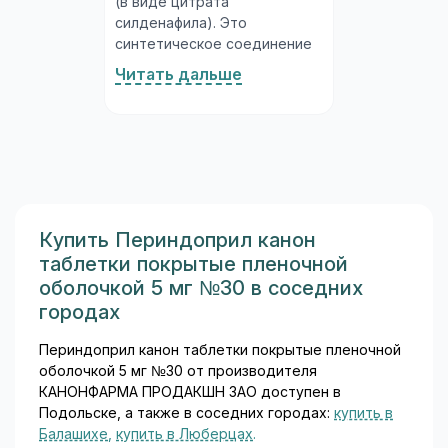
(в виде цитрата
силденафила). Это
синтетическое соединение
из класса ингибиторов
Читать дальше
фосфодиэстеразы 5-го типа
(ФДЭ-5), разработанное
специально для лечения
нарушений эрекции у
мужчин. Молекула
силденафила была открыта
исследователями в ходе
изучения препаратов для
Купить Периндоприл канон
лечения стенокардии, а
таблетки покрытые пленочной
впоследствии её основным
оболочкой 5 мг №30 в соседних
медицинским применением
городах
стало лечение эректильной
дисфункции...
Периндоприл канон таблетки покрытые пленочной
оболочкой 5 мг №30 от производителя
КАНОНФАРМА ПРОДАКШН ЗАО доступен в
Подольске, а также в соседних городах:
купить в
Балашихе
,
купить в Люберцах
.