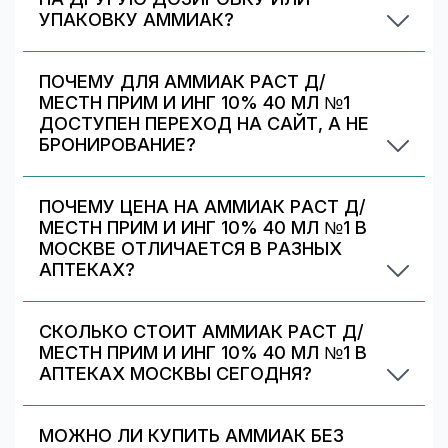
УПАКОВКУ АММИАК?
Иногда аптека может предложить другой
вариант Аммиак. На странице есть список
ПОЧЕМУ ДЛЯ АММИАК РАСТ Д/
альтернативных дозировок/упаковок —
МЕСТН ПРИМ И ИНГ 10% 40 МЛ №1
сравните наличие и цену. Подбор дозировки
ДОСТУПЕН ПЕРЕХОД НА САЙТ, А НЕ
должен выполняться врачом.
БРОНИРОВАНИЕ?
Некоторые предложения передаются
партнёрами/аптеками только в формате
ПОЧЕМУ ЦЕНА НА АММИАК РАСТ Д/
перехода на их сайт. Вы можете выбрать
МЕСТН ПРИМ И ИНГ 10% 40 МЛ №1 В
аптеку с бронированием (если есть) или
МОСКВЕ ОТЛИЧАЕТСЯ В РАЗНЫХ
перейти на сайт партнёра для оформления.
АПТЕКАХ?
Цены и скидки устанавливают сами аптечные
сети. На 009.рф вы видите предложения
СКОЛЬКО СТОИТ АММИАК РАСТ Д/
разных аптек в Москве — выбирайте самое
МЕСТН ПРИМ И ИНГ 10% 40 МЛ №1 В
выгодное и удобное по адресу/времени
АПТЕКАХ МОСКВЫ СЕГОДНЯ?
работы.
По данным на 6 августа 2026 г., минимальная
цена Аммиак раст д/местн прим и инг 10% 40
МОЖНО ЛИ КУПИТЬ АММИАК БЕЗ
мл №1 в аптеках Москвы — 35 ₽, максимальная