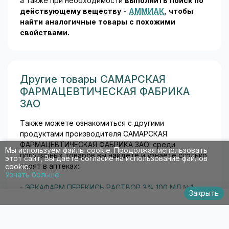
а также при необходимости
выполнить поиск по
действующему веществу -
АММИАК
, чтобы
найти аналогичные товары c похожими
свойствами.
Другие товары САМАРСКАЯ
ФАРМАЦЕВТИЧЕСКАЯ ФАБРИКА
ЗАО
Также можете ознакомиться с другими
продуктами производителя САМАРСКАЯ
ФАРМАЦЕВТИЧЕСКАЯ ФАБРИКА ЗАО: среди
Мы используем файлы cookie. Продолжая использовать
популярных товаров вы найдете и узнаете сколько
этот сайт, Вы даете согласие на использование файлов
стоят в аптеках:
cookie.
Узнать больше
-
ЭРКАФАРМ ПЕРЕКИСЬ РАСТВОР 3% 100 МЛ №1
Закрыть
-
МЕНОВАЗИН РАСТВОР ДЛЯ НАРУЖНОГО
ПРИМЕНЕНИЯ [СПИРТОВОЙ] 40 МЛ №1