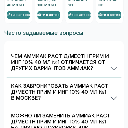
100 МГ/МЛ
100 МГ/МЛ
10% 40 МЛ
10% 25 МЛ
40 МЛ №1
100 МЛ №1
№1
№1
Найти в аптеках
Найти в аптеках
Найти в аптеках
Найти в аптеках
Н
Часто задаваемые вопросы
ЧЕМ АММИАК РАСТ Д/МЕСТН ПРИМ И
ИНГ 10% 40 МЛ №1 ОТЛИЧАЕТСЯ ОТ
ДРУГИХ ВАРИАНТОВ АММИАК?
Аммиак раст д/местн прим и инг 10% 40 мл №1
отличается дозировкой/объёмом/упаковкой. В
КАК ЗАБРОНИРОВАТЬ АММИАК РАСТ
блоке «Формы выпуска» можно сравнить цены
Д/МЕСТН ПРИМ И ИНГ 10% 40 МЛ №1
и наличие по другим вариантам.
В МОСКВЕ?
Выберите аптеку в блоке «Наличие и цены»
(цена от 35 ₽) и нажмите «Забронировать»
МОЖНО ЛИ ЗАМЕНИТЬ АММИАК РАСТ
(если доступно). После оформления получите
Д/МЕСТН ПРИМ И ИНГ 10% 40 МЛ №1
номер заказа и выкупите препарат в аптеке.
НА ДРУГУЮ ДОЗИРОВКУ ИЛИ