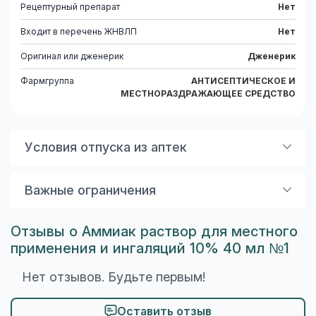
Рецептурный препарат
Нет
Входит в перечень ЖНВЛП
Нет
Оригинал или дженерик
Дженерик
Фармгруппа
АНТИСЕПТИЧЕСКОЕ И
МЕСТНОРАЗДРАЖАЮЩЕЕ СРЕДСТВО
Условия отпуска из аптек
По рецепту
Важные ограничения
Показания к применению
Отзывы о Аммиак раствор для местного
Ингаляционное применение: в качестве средства
применения и ингаляций 10% 40 мл №1
скорой помощи для возбуждения дыхания и
выведения больных из обморочного состояния.
Нет отзывов. Будьте первым!
Внутрь: в качестве отхаркивающего средства (в
составе комбинированного препарата).
Оставить отзыв