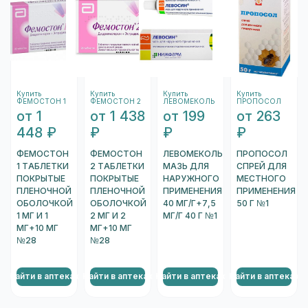
устройства. Необходимо навести на
штрихкод, который находится на одном из
торцов коробки, и отсканировать его.
После того, как сканер распознает штрихкод,
подождите несколько секунд, и вы увидете
Купить
Купить
Купить
Купить
информацию о коробке.
ФЕМОСТОН 1
ФЕМОСТОН 2
ЛЕВОМЕКОЛЬ
ПРОПОСОЛ
Перейти к проверке подлинности
от 1
от 1 438
от 199
от 263
448 ₽
₽
₽
₽
ФЕМОСТОН
ФЕМОСТОН
ЛЕВОМЕКОЛЬ
ПРОПОСОЛ
1 ТАБЛЕТКИ
2 ТАБЛЕТКИ
МАЗЬ ДЛЯ
СПРЕЙ ДЛЯ
ПОКРЫТЫЕ
ПОКРЫТЫЕ
НАРУЖНОГО
МЕСТНОГО
ПЛЕНОЧНОЙ
ПЛЕНОЧНОЙ
ПРИМЕНЕНИЯ
ПРИМЕНЕНИЯ
ОБОЛОЧКОЙ
ОБОЛОЧКОЙ
40 МГ/Г+7,5
50 Г №1
1 МГ И 1
2 МГ И 2
МГ/Г 40 Г №1
МГ+10 МГ
МГ+10 МГ
№28
№28
Найти в аптеках
Найти в аптеках
Найти в аптеках
Найти в аптеках
Н