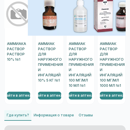
АММИАКА
АММИАК
АММИАК
АММИАК
РАСТВОР
РАСТВОР
РАСТВОР
РАСТВОР
РАСТВОР
ДЛЯ
ДЛЯ
ДЛЯ
10% №1
НАРУЖНОГО
НАРУЖНОГО
НАРУЖНОГО
ПРИМЕНЕНИЯ
ПРИМЕНЕНИЯ
ПРИМЕНЕНИЯ
И
И
И
ИНГАЛЯЦИЙ
ИНГАЛЯЦИЙ
ИНГАЛЯЦИЙ
10% 5 КГ №1
100 МГ/МЛ
100 МГ/МЛ
10 МЛ №1
1000 МЛ №1
Найти в аптеках
Найти в аптеках
Найти в аптеках
Найти в аптеках
Н
Где купить?
Информация о товаре
Отзывы