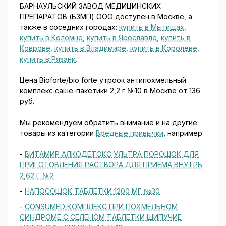
БАРНАУЛЬСКИЙ ЗАВОД МЕДИЦИНСКИХ
ПРЕПАРАТОВ (БЗМП) ООО доступен в Москве, а
также в соседних городах:
купить в Мытищах
,
купить в Коломне
,
купить в Ярославле
,
купить в
Коврове
,
купить в Владимире
,
купить в Королеве
,
купить в Рязани
.
Цена Bioforte/bio forte утроок антипохмельный
комплекс саше-пакетики 2,2 г №10 в Москве от 136
руб.
Мы рекомендуем обратить внимание и на другие
товары из категории
Вредные привычки
, например:
-
ВИТАМИР АЛКОДЕТОКС УЛЬТРА ПОРОШОК ДЛЯ
ПРИГОТОВЛЕНИЯ РАСТВОРА ДЛЯ ПРИЕМА ВНУТРЬ
2,62 Г №2
-
НАПОСОШОК ТАБЛЕТКИ 1200 МГ №30
-
CONSUMED КОМПЛЕКС ПРИ ПОХМЕЛЬНОМ
СИНДРОМЕ С СЕЛЕНОМ ТАБЛЕТКИ ШИПУЧИЕ