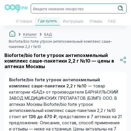
Где купить
О товаре
Инструкции
Отзывы
FAQ
Каталог
БАД
Bioforte/bio forte утроок антипохмельный комплекс саше-
пакетики 2,2 г №10
Bioforte/bio forte утроок антипохмельный
комплекс саше-пакетики 2,2 г №10 — цены в
аптеках Москвы
Bioforte/bio forte утроок антипохмельный
комплекс саше-пакетики 2,2 г №10
— товар
категории «БАД» от производителя БАРНАУЛЬСКИЙ
ЗАВОД МЕДИЦИНСКИХ ПРЕПАРАТОВ (БЗМП) ООО. В
аптеках Москвы Bioforte/bio forte утроок
антипохмельный комплекс саше-пакетики 2,2 г №10
стоит
от 136 до 470 ₽
, представлен в 7 аптеках на 21
предложение. Описание, состав, способ применения
и отзывы — ниже на странице. Цены актуальны на 7