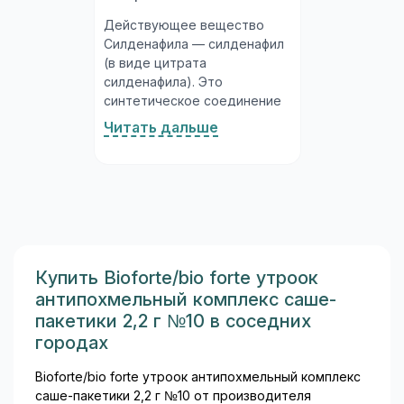
Действующее вещество
Силденафила — силденафил
(в виде цитрата
силденафила). Это
синтетическое соединение
из класса ингибиторов
Читать дальше
фосфодиэстеразы 5-го типа
(ФДЭ-5), разработанное
специально для лечения
нарушений эрекции у
мужчин. Молекула
силденафила была открыта
исследователями в ходе
изучения препаратов для
Купить Bioforte/bio forte утроок
лечения стенокардии, а
антипохмельный комплекс саше-
впоследствии её основным
пакетики 2,2 г №10 в соседних
медицинским применением
городах
стало лечение эректильной
дисфункции...
Bioforte/bio forte утроок антипохмельный комплекс
саше-пакетики 2,2 г №10 от производителя