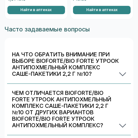
Найти в аптеках
Найти в аптеках
Часто задаваемые вопросы
НА ЧТО ОБРАТИТЬ ВНИМАНИЕ ПРИ
ВЫБОРЕ BIOFORTE/BIO FORTE УТРООК
АНТИПОХМЕЛЬНЫЙ КОМПЛЕКС
САШЕ-ПАКЕТИКИ 2,2 Г №10?
Проверьте состав и индивидуальные
ограничения (аллергии/непереносимость).
ЧЕМ ОТЛИЧАЕТСЯ BIOFORTE/BIO
Информация о составе указана на упаковке и в
FORTE УТРООК АНТИПОХМЕЛЬНЫЙ
карточке товара. При сомнениях
КОМПЛЕКС САШЕ-ПАКЕТИКИ 2,2 Г
проконсультируйтесь со специалистом.
№10 ОТ ДРУГИХ ВАРИАНТОВ
BIOFORTE/BIO FORTE УТРООК
АНТИПОХМЕЛЬНЫЙ КОМПЛЕКС?
Обычно различаются количество капсул/