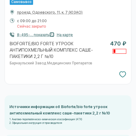
Самовывоз
проезд. Одоевского, 11, к. 7
(ЮЗАО)
с 09:00 до 21:00
Сейчас закрыто
8-495-... показать
На карте
470 ₽
BIOFORTE/BIO FORTE УТРООК
АНТИПОХМЕЛЬНЫЙ КОМПЛЕКС САШЕ-
ПАКЕТИКИ 2,2 Г №10
Барнаульский Завод Медицинских Препаратов
Источники информации об Bioforte/bio forte утроок
антипохмельный комплекс саше-пакетики 2,2 г №10
1. Анатомо-терапевтическо-химическая классификация (ATX)
2. Официальная инструкция от производителя