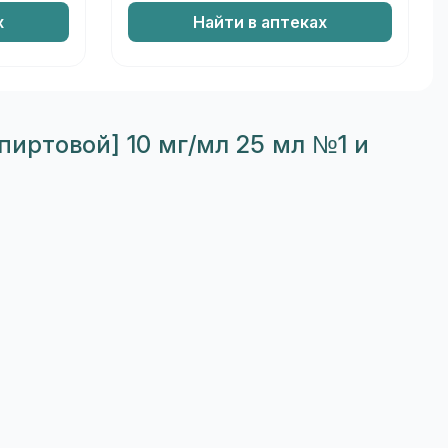
х
Найти в аптеках
иртовой] 10 мг/мл 25 мл №1 и