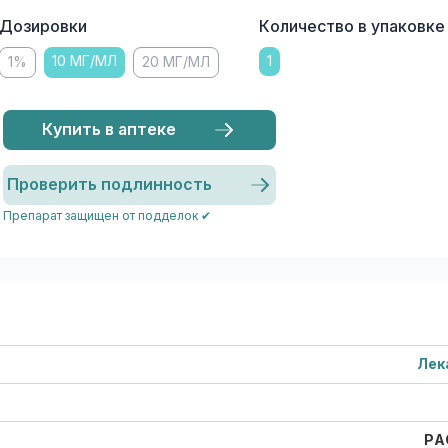
Дозировки
Количество в упаковке
10 МГ/МЛ
1
1%
20 МГ/МЛ
Купить в аптеке
Проверить подлинность
Препарат защищен от подделок ✔
Лек
РА