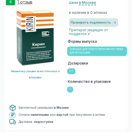
1 отзыв
5
Цена
в Москве
в наличии в 0 аптеках
Проверить подлинность
Препарат защищен от
подделок ✔
Формы выпуска
ПОРОШОК ДЛЯ ПРИГОТОВЛЕНИЯ РАСТВОРА
ДЛЯ ИНЪЕКЦИЙ
Дозировки
2 Г
Внешний вид упаковки может отличаться от
фотографии
Количество в упаковке
1
Бесплатный самовывоз
в Москве
Оплата
наличными
или
картой
при получении в аптеке
Доставка:
недоступна