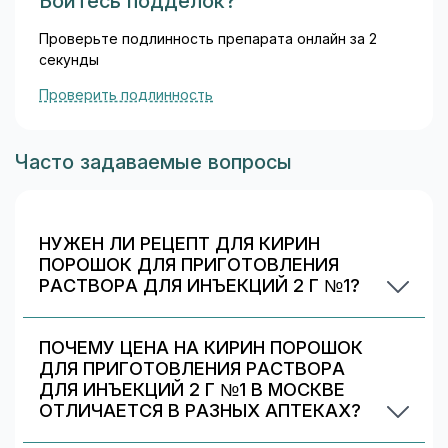
Боитесь подделок?
Аллергические реакции
: изредка зудящая
Проверьте подлинность препарата онлайн за 2
эритематозная пятнистая сыпь, крапивница,
секунды
лихорадка, озноб, очень редко - анафилактический
шок.
Проверить подлинность
Со стороны центральной нервной системы
: редко
головокружение, бессонница.
Часто задаваемые вопросы
Со стороны пищеварительной системы
: тошнота.
Со стороны печени
: очень редко гепатотоксичность,
холестатическая желтуха.
НУЖЕН ЛИ РЕЦЕПТ ДЛЯ КИРИН
ПОРОШОК ДЛЯ ПРИГОТОВЛЕНИЯ
Со стороны почек
: в отдельных случаях - снижение
РАСТВОРА ДЛЯ ИНЪЕКЦИЙ 2 Г №1?
диуреза, гематурия.
Да. При отпуске рецептурных препаратов
Раздражающее действие на ткани
: уплотнение и
аптека может запросить рецепт/назначение.
ПОЧЕМУ ЦЕНА НА КИРИН ПОРОШОК
болезненность в месте инъекции (менее чем у 1%
Уточняйте правила у выбранной аптеки.
ДЛЯ ПРИГОТОВЛЕНИЯ РАСТВОРА
пациентов).
ДЛЯ ИНЪЕКЦИЙ 2 Г №1 В МОСКВЕ
Другие
: изредка отмечаются снижение клиренса
ОТЛИЧАЕТСЯ В РАЗНЫХ АПТЕКАХ?
креатинина, гематокрита, гемоглобина, повышение
Цены и скидки устанавливают сами аптечные
активности щелочной фосфатазы, мочевины и