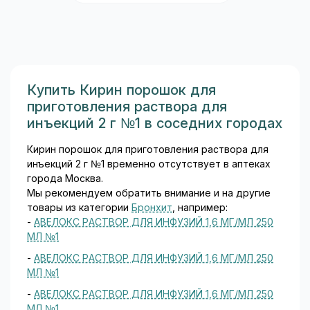
(витамин C) поддерживает
Контролируемых исследований на беременных
железо в восстановленной
женщинах не проводилось. При стандартной
(двухвалентной) форме,
дозировке для взрослых спектиномицин успешно
которая всасывается в
использовался для лечения гонореи у беременных
несколько раз эффективнее
женщин, особенно при аллергии на пенициллины или
трёхвалентной. Такая
устойчивости возбудителя. Кирин должен
Купить Кирин порошок для
конструкция состава
применяться при беременности в тех случаях, когда
приготовления раствора для
обеспечивает хорошую
потенциальная польза для женщины превышает
инъекций 2 г №1 в соседних городах
биодоступность при
возможный вред для плода.
минимальной дозе...
Кирин порошок для приготовления раствора для
Нет достаточных данных об использовании
инъекций 2 г №1 временно отсутствует в аптеках
препарата у кормящих матерей. На время лечения
города Москва.
Кирином кормление грудью следует прекратить.
Мы рекомендуем обратить внимание и на другие
товары из категории
Бронхит
, например:
Взаимодействие с другими лекарственными
-
АВЕЛОКС РАСТВОР ДЛЯ ИНФУЗИЙ 1,6 МГ/МЛ 250
препаратами
МЛ №1
-
АВЕЛОКС РАСТВОР ДЛЯ ИНФУЗИЙ 1,6 МГ/МЛ 250
Спектиномицин снижает выведение лития, что
МЛ №1
требует снижения дозы препаратов лития.
-
АВЕЛОКС РАСТВОР ДЛЯ ИНФУЗИЙ 1,6 МГ/МЛ 250
МЛ №1