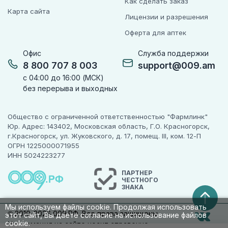
Как сделать заказ
Карта сайта
Лицензии и разрешения
Оферта для аптек
Офис
Служба поддержки
8 800 707 8 003
support@009.am
с 04:00 до 16:00 (МСК)
без перерыва и выходных
Общество с ограниченной ответственностью "Фармлинк"
Юр. Адрес: 143402, Московская область, Г.О. Красногорск,
г.Красногорск, ул. Жуковского, д. 17, помещ. III, ком. 12-П
ОГРН 1225000071955
ИНН 5024223277
ПАРТНЕР
ЧЕСТНОГО
ЗНАКА
Мы используем файлы cookie. Продолжая использовать
© 2010-2026 009.РФ. Все права защищены
этот сайт, Вы даете согласие на использование файлов
cookie.
Информация на сайте носит справочно-