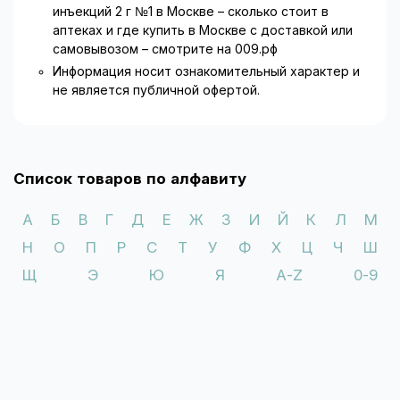
инъекций 2 г №1 в Москве – сколько стоит в
аптеках и где купить в Москве с доставкой или
самовывозом – смотрите на 009.рф
Информация носит ознакомительный характер и
не является публичной офертой.
Список товаров по алфавиту
А
Б
В
Г
Д
Е
Ж
З
И
Й
К
Л
М
Н
О
П
Р
С
Т
У
Ф
Х
Ц
Ч
Ш
Щ
Э
Ю
Я
A-Z
0-9