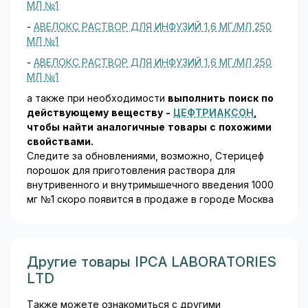
МЛ №1
Влияние на результаты лабораторных и
-
АВЕЛОКС РАСТВОР ДЛЯ ИНФУЗИЙ 1,6 МГ/МЛ 250
инструментальных исследований:
нечасто -
МЛ №1
увеличение концентрации креатинина в крови.
-
АВЕЛОКС РАСТВОР ДЛЯ ИНФУЗИЙ 1,6 МГ/МЛ 250
Пострегистрационное наблюдение
МЛ №1
а также при необходимости
выполнить поиск по
Ниже описаны побочные явления, наблюдавшиеся
действующему веществу -
ЦЕФТРИАКСОН
,
при применении препарата Стерицеф® в
чтобы найти аналогичные товары c похожими
пострегистрационном периоде. Определение
свойствами.
частот наблюдавшихся побочных явлений, а также
Следите за обновлениями, возможно, Стерицеф
их связи с применением цефтриаксона не всегда
порошок для приготовления раствора для
возможно, так как невозможно установить точный
внутривенного и внутримышечного введения 1000
размер популяции пациентов.
мг №1 скоро появится в продаже в городе Москва
Нарушения со стороны желудочно-кишечного
тракта:
панкреатит, стоматит, глоссит, нарушение
вкуса.
Другие товары IPCA LABORATORIES
Нарушения со стороны системы крови и
LTD
лимфатической системы:
тромбоцитоз, увеличение
тромбопластинового и протромбинового времени,
Также можете ознакомиться с другими
снижение протромбинового времени,