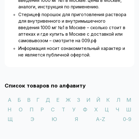
введения 1000 мг №1 в Москве: цены в Москве,
аналоги, инструкция по применению.
Известны также следующие нежелательные
Стерицеф порошок для приготовления раствора
реакции: образование преципитатов кальциевых
для внутривенного и внутримышечного
солей цефтриаксона в желчном пузыре с
введения 1000 мг №1 в Москве – сколько стоит в
соответствующей симптоматикой, билирубиновая
аптеках и где купить в Москве с доставкой или
энцефалопатия, гипербилирубинемия, олигурия,
самовывозом – смотрите на 009.рф
вагинит, повышенное потоотделение, "приливы",
Информация носит ознакомительный характер и
аллергический пневмонит, носовое кровотечение,
не является публичной офертой.
желтуха, ощущение сердцебиения, сывороточная
болезнь, а также анафилактические или
анафилактоидные реакции.
Описаны отдельные фатальные случаи образования
Список товаров по алфавиту
преципитатов в легких и почках по результатам
исследования аутопсии у новорожденных,
получавших цефтриаксон и кальцийсодержащие
А
Б
В
Г
Д
Е
Ж
З
И
Й
К
Л
М
растворы. При этом в отдельных случаях был
Н
О
П
Р
С
Т
У
Ф
Х
Ц
Ч
Ш
использован один венозный доступ, и образование
Щ
преципитатов наблюдалось непосредственно в
Э
Ю
Я
A-Z
0-9
системе для внутривенного введения. Также
описан, как минимум, один случай со смертельным
исходом при различных венозных доступах и в