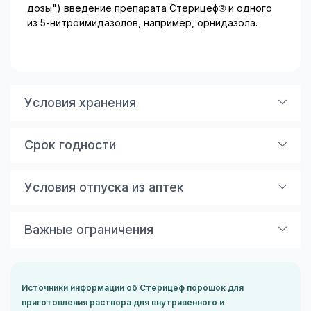
дозы") введение препарата Стерицеф® и одного
из 5-нитроимидазолов, например, орнидазола.
Условия хранения
В сухом, защищенном от света месте, при
температуре ниже 25 °С.
Срок годности
Хранить в недоступном для детей месте.
2 года.
Условия отпуска из аптек
Не использовать после истечения срока годности,
указанного на упаковке.
По рецепту
Важные ограничения
Показания к применению
Инфекции, вызванные чувствительными к
цефтриаксону возбудителями: сепсис; менингит;
Источники информации об Стерицеф порошок для
диссеминированная болезнь Лайма (II и III стадии
приготовления раствора для внутривенного и