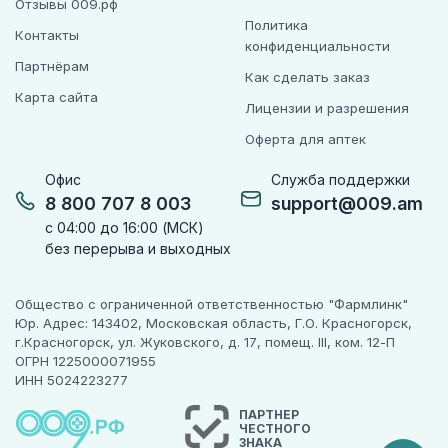
Отзывы 009.рф
Общие расстройства и нарушения в месте введения:
Политика
флебит после внутривенного введения. Его можно
Контакты
конфиденциальности
избежать, если вводить препарат медленно в
Партнёрам
течение 5 минут, предпочтительно в крупную вену.
Как сделать заказ
Карта сайта
Внутримышечная инъекция без применения
Лицензии и разрешения
лидокаина болезненна.
Оферта для аптек
Влияние на результаты лабораторных анализов
Офис
Служба поддержки
При лечении препаратом Стерицеф® у пациентов
8 800 707 8 003
support@009.am
могут отмечаться ложноположительные результаты
с 04:00 до 16:00 (МСК)
пробы Кумбса. Как и другие антибиотики, препарат
без перерыва и выходных
Стерицеф® может давать ложноположительный
результат пробы на галактоземию.
Ложноположительные результаты могут быть
Общество с ограниченной ответственностью "Фармлинк"
получены и при определении глюкозы в моче
Юр. Адрес: 143402, Московская область, Г.О. Красногорск,
неферментными методами, поэтому в ходе терапии
г.Красногорск, ул. Жуковского, д. 17, помещ. III, ком. 12-П
ОГРН 1225000071955
препаратом Стерицеф® глюкозурию при
ИНН 5024223277
необходимости нужно определять только
ферментным методом.
ПАРТНЕР
ЧЕСТНОГО
Цефтриаксон может вызывать недостоверное
ЗНАКА